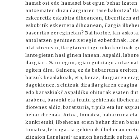
hamabost edo hamasei bat egun behar izaten d
antzematen duzu ilargiaren fase bakoitza? Ila
ezkerretik eskubira dihoanean, ilberritzen ari
eskubitik ezkerrera dihoanean, ilargia ilbeher
baserriko zereginetan? Bai horixe, lan askota
antolatzen genituen zeregin ezberdinak. Duel
utzi zirenean, ilargiaren inguruko kontuak g
lantegietan hasi ginen lanean. Aspaldi, labor
ilargiari. Gaur egun,agian gutxiago antzemat
egiten dira. Gainera, ez da babarruna ereiten,
batzuk bezalakoak, eta, beraz, ilargiaren era
dagokienez, zeintzuk dira ilargiaren eragin
edo barazkiak? Aspaldiko ohiturak esaten dut
arabera, barazki eta fruitu gehienak ilbehera
diotenez aldiz, baratzuria, tipula eta lur azp
behar direnak. Artoa, tomatea, babarruna eta h
konkretuki, ilbeheran erein behar diren barazk
tomatea, letxuga...ia gehienak ilbeheran erein
zitzaion ilargiarai jaramon handirik egiten. 