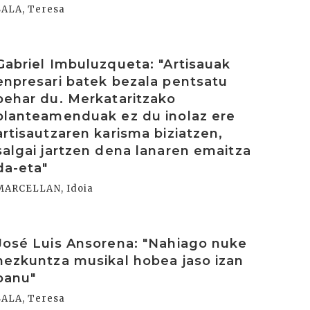
SALA, Teresa
rakurri
Gabriel Imbuluzqueta: "Artisauak
enpresari batek bezala pentsatu
behar du. Merkataritzako
planteamenduak ez du inolaz ere
artisautzaren karisma biziatzen,
salgai jartzen dena lanaren emaitza
da-eta"
MARCELLAN, Idoia
rakurri
José Luis Ansorena: "Nahiago nuke
hezkuntza musikal hobea jaso izan
banu"
SALA, Teresa