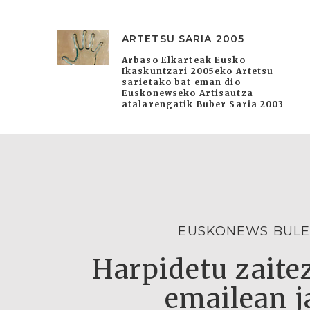
ARTETSU SARIA 2005
Arbaso Elkarteak Eusko
Ikaskuntzari 2005eko Artetsu
sarietako bat eman dio
Euskonewseko Artisautza
atalarengatik Buber Saria 2003
EUSKONEWS BULE
Harpidetu zaitez
emailean j