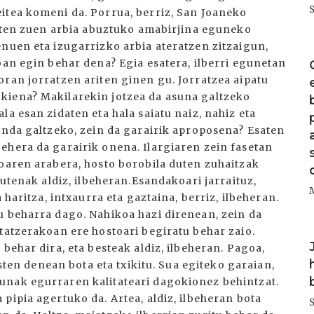
itea komeni da. Porrua, berriz, San Joaneko
esaten zuen arbia abuztuko amabirjina eguneko
enuen eta izugarrizko arbia ateratzen zitzaigun,
I
oan egin behar dena? Egia esatera, ilberri egunetan
oran jorratzen ariten ginen gu. Jorratzea aipatu
kiena? Makilarekin jotzea da asuna galtzeko
a esan zidaten eta hala saiatu naiz, nahiz eta
enda galtzeko, zein da garairik aproposena? Esaten
ehera da garairik onena. Ilargiaren zein fasetan
koaren arabera, hosto borobila duten zuhaitzak
dutenak aldiz, ilbeheran.Esandakoari jarraituz,
 haritza, intxaurra eta gaztaina, berriz, ilbeheran.
u beharra dago. Nahikoa hazi direnean, zein da
tatzerakoan ere hostoari begiratu behar zaio.
I
behar dira, eta besteak aldiz, ilbeheran. Pagoa,
asten denean bota eta txikitu. Sua egiteko garaian,
unak egurraren kalitateari dagokionez behintzat.
pipia agertuko da. Artea, aldiz, ilbeheran bota