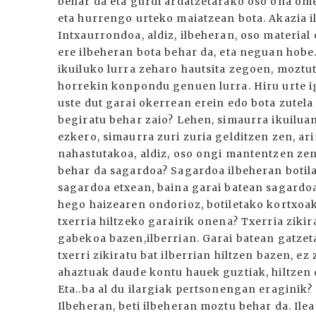
behar da eta gurdi ardatzetarako oso ona ome
eta hurrengo urteko maiatzean bota. Akazia i
Intxaurrondoa, aldiz, ilbeheran, oso material
ere ilbeheran bota behar da, eta neguan hobe.
ikuiluko lurra zeharo hautsita zegoen, moztu
horrekin konpondu genuen lurra. Hiru urte ig
uste dut garai okerrean erein edo bota zutela
begiratu behar zaio? Lehen, simaurra ikuiluan
ezkero, simaurra zuri zuria gelditzen zen, ari
nahastutakoa, aldiz, oso ongi mantentzen zen,
behar da sagardoa? Sagardoa ilbeheran botila
sagardoa etxean, baina garai batean sagardoa
hego haizearen ondorioz, botiletako kortxoak 
txerria hiltzeko garairik onena? Txerria zikir
gabekoa bazen,ilberrian. Garai batean gatzet
txerri zikiratu bat ilberrian hiltzen bazen, 
ahaztuak daude kontu hauek guztiak, hiltzen 
Eta..ba al du ilargiak pertsonengan eraginik? 
Ilbeheran, beti ilbeheran moztu behar da. Ilea