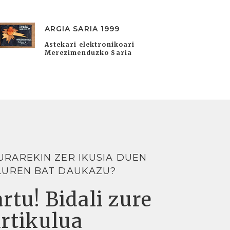
ARGIA SARIA 1999
Astekari elektronikoari
Merezimenduzko Saria
URAREKIN ZER IKUSIA DUEN
LUREN BAT DAUKAZU?
rtu! Bidali zure
artikulua