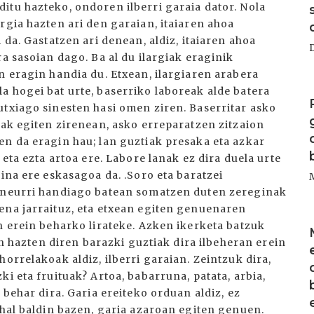
itu hazteko, ondoren ilberri garaia dator. Nola
rgia hazten ari den garaian, itaiaren ahoa
 da. Gastatzen ari denean, aldiz, itaiaren ahoa
a sasoian dago. Ba al du ilargiak eraginik
n eragin handia du. Etxean, ilargiaren arabera
I
a hogei bat urte, baserriko laboreak alde batera
utxiago sinesten hasi omen ziren. Baserritar asko
eak egiten zirenean, asko erreparatzen zitzaion
en da eragin hau; lan guztiak presaka eta azkar
 eta ezta artoa ere. Labore lanak ez dira duela urte
gina ere eskasagoa da. .Soro eta baratzei
a neurri handiago batean somatzen duten zereginak
ena jarraituz, eta etxean egiten genuenaren
I
n erein beharko lirateke. Azken ikerketa batzuk
ian hazten diren barazki guztiak dira ilbeheran erein
orrelakoak aldiz, ilberri garaian. Zeintzuk dira,
i eta fruituak? Artoa, babarruna, patata, arbia,
 behar dira. Garia ereiteko orduan aldiz, ez
Ahal baldin bazen, garia azaroan egiten genuen.