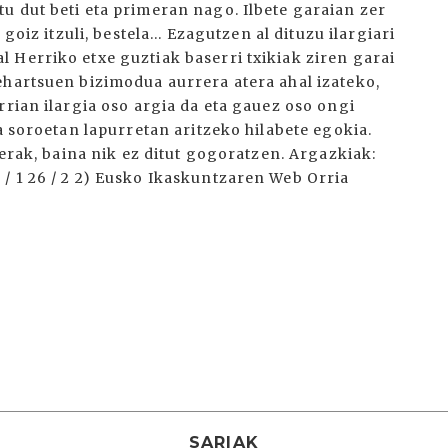
u dut beti eta primeran nago. Ilbete garaian zer
goiz itzuli, bestela... Ezagutzen al dituzu ilargiari
 Herriko etxe guztiak baserri txikiak ziren garai
ehartsuen bizimodua aurrera atera ahal izateko,
rrian ilargia oso argia da eta gauez oso ongi
a soroetan lapurretan aritzeko hilabete egokia.
aerak, baina nik ez ditut gogoratzen. Argazkiak:
/ 1 26 / 2 2) Eusko Ikaskuntzaren Web Orria
SARIAK