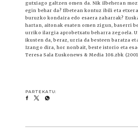
gutxiago galtzen omen da. Nik ilbeheran mozt
egin behar da? Ilbetean kontuz ibili eta etxera 
buruzko kondaira edo esaera zaharrak? Euskal
hartan, aitonak esaten omen zigun, baserri b
urriko ilargia aprobetxatu beharra zegoela. U
ikusten da, beraz, urria da besteen baratza et
Izango dira, hor nonbait, beste istorio eta es
Teresa Sala Euskonews & Media 108.zbk (2001 