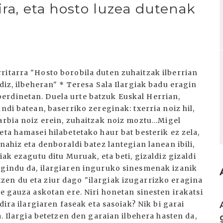
ira, eta hosto luzea dutenak
ritarra "Hosto borobila duten zuhaitzak ilberrian
diz, ilbeheran" * Teresa Sala Ilargiak badu eragin
erdinetan. Duela urte batzuk Euskal Herrian,
ndi batean, baserriko zereginak: txerria noiz hil,
arbia noiz erein, zuhaitzak noiz moztu...Migel
eta hamasei hilabetetako haur bat besterik ez zela,
nahiz eta denboraldi batez lantegian lanean ibili,
iak ezagutu ditu Muruak, eta beti, gizaldiz gizaldi
egindu da, ilargiaren inguruko sinesmenak izanik
en du eta ziur dago "ilargiak izugarrizko eragina
te gauza askotan ere. Niri honetan sinesten irakatsi
I
dira ilargiaren faseak eta sasoiak? Nik bi garai
a. Ilargia betetzen den garaian ilbehera hasten da,