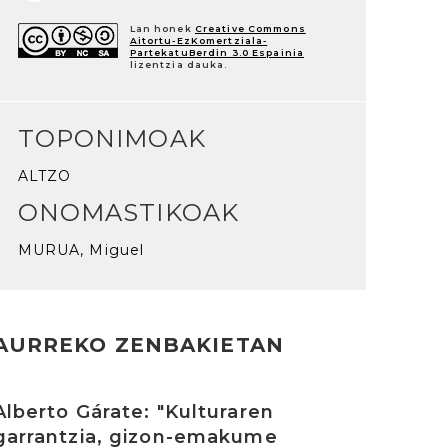
Lan honek
Creative Commons
Aitortu-EzKomertziala-
PartekatuBerdin 3.0 Espainia
lizentzia dauka.
TOPONIMOAK
ALTZO
ONOMASTIKOAK
MURUA, Miguel
AURREKO ZENBAKIETAN
rakurri
Alberto Gárate: "Kulturaren
garrantzia, gizon-emakume