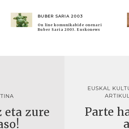
BUBER SARIA 2003
On line komunikabide onenari
Buber Saria 2003. Euskonews
EUSKAL KULT
ARTIKU
TINA
Parte ha
 eta zure
aso!