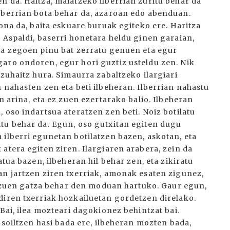
n da. Haltza, maiatzeko ilberrian zuritu behar da
lberrian bota behar da, azaroan edo abenduan.
 ona da, baita eskuare buruak egiteko ere. Haritza
 Aspaldi, baserri honetara heldu ginen garaian,
ta zegoen pinu bat zerratu genuen eta egur
aro ondoren, egur hori guztiz usteldu zen. Nik
 zuhaitz hura. Simaurra zabaltzeko ilargiari
 nahasten zen eta beti ilbeheran. Ilberrian nahastu
n arina, eta ez zuen ezertarako balio. Ilbeheran
 oso indartsua ateratzen zen beti. Noiz botilatu
tu behar da. Egun, oso gutxitan egiten dugu
 ilberri egunetan botilatzen bazen, askotan, eta
atera egiten ziren. Ilargiaren arabera, zein da
atua bazen, ilbeheran hil behar zen, eta zikiratu
an jartzen ziren txerriak, amonak esaten zigunez,
ez zuen gatza behar den moduan hartuko. Gaur egun,
diren txerriak hozkailuetan gordetzen direlako.
Bai, ilea mozteari dagokionez behintzat bai.
 soiltzen hasi bada ere, ilbeheran mozten bada,