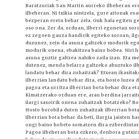
Baratzuriak San Martin aurreko ilbeheran ere
ilbeheran. Ni txikia nintzela, gure aitonak 
bezperan erein behar zela. Guk hala egiten g
oso ona. Zer da, orduan, ilberri egunetan sor
ez zegoen gauza handirik egiteko soroan, ilg
duzunez, zein da asuna galtzeko modurik ego
modurik onena, ebakitzea baino hobea. Niri hal
asuna guztiz galtzea nahiko zaila izan. Eta m
dutenez, menda belarra galtzeko abuztuko ilb
landatu behar dira zuhaitzak? Etxean ikasita
ilberrian landatu behar dira, eta hosto luzea 
pagoa eta urritza ilberrian bota behar dira eta
Kimatzerako orduan ere, arau berdina jarrait
ilargi sasoirik onena zuhaitzak botatzeko? Bo
Hosto borobila duten zuhaitzak ilberrian bota 
ilberrian bota behar da beti, ilargia jaisten h
ongi baino hobeto somatzen dira ezberdintas
Pagoa ilbeheran bota ezkero, denbora gutxira 