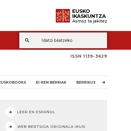
EUSKO
IKASKUNTZA
Asmoz ta jakitez
ISSN 1139-3629
EUSKOBOOKS
EI-REN BERRIAK
BERRIKUSKETAK
LEER EN ESPAÑOL
WEB BERTSIOA ORIGINALA IKUSI