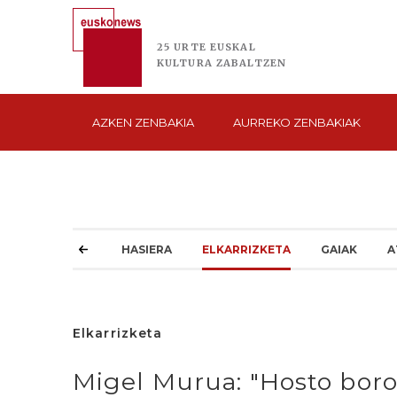
25 URTE
EUSKAL
KULTURA
ZABALTZEN
AZKEN
ZENBAKIA
AURREKO
ZENBAKIAK
HASIERA
ELKARRIZKETA
GAIAK
A
Elkarrizketa
Migel Murua: "Hosto boro