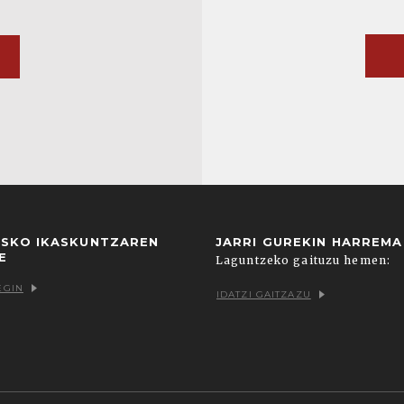
USKO IKASKUNTZAREN
JARRI GUREKIN HARREM
E
Laguntzeko gaituzu hemen:
EGIN
IDATZI GAITZAZU