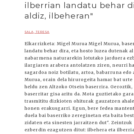
ilberrian landatu behar d
aldiz, ilbeheran"
SALA, TERESA
Elkarrizketa: Migel Murua Migel Murua, baser
landatu behar dira, eta hosto luzea dutenak al
nabarmena naturarekin lotutako jarduera ezb
ilargiaren arabera antolatzen ziren, neurri ha
sagardoa noiz botilatu, artoa, babarruna edo 
Murua, orain dela hirurogeita hamar bat urte 
heldu zen Altzoko Otsein baserrira. Geroztik, 
baserritar gisa aritu da. Mota guztietako gara
trasmititu dizkioten ohiturak gauzatzen ahal
honen erakusgarri. Egun, bere fedea mantentz
duela bai baserriko zereginetan eta baita bes
zidaten eta sinesten jarraitzen dut". Zeintzuk 
ezberdin ezagutzen ditut: ilbehera eta ilberri