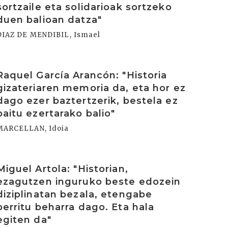
sortzaile eta solidarioak sortzeko
duen balioan datza"
DIAZ DE MENDIBIL, Ismael
rakurri
Raquel García Arancón: "Historia
gizateriaren memoria da, eta hor ez
dago ezer baztertzerik, bestela ez
baitu ezertarako balio"
MARCELLAN, Idoia
rakurri
Miguel Artola: "Historian,
ezagutzen inguruko beste edozein
diziplinatan bezala, etengabe
berritu beharra dago. Eta hala
egiten da"