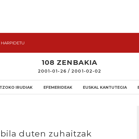
HARPIDETU
108 ZENBAKIA
2001-01-26 / 2001-02-02
TZOKO IRUDIAK
EFEMERIDEAK
EUSKAL KANTUTEGIA
bila duten zuhaitzak