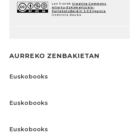
Lan honek
Creative Commons
Aitortu-EzKomertziala-
PartekatuBerdin 3.0 Espainia
lizentzia dauka.
AURREKO ZENBAKIETAN
Irakurri
Euskobooks
Irakurri
Euskobooks
Irakurri
Euskobooks