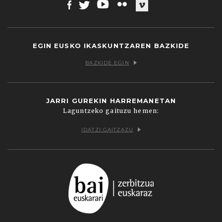
Facebook
Twitter
Youtube
Flickr
Vimeo
EGIN EUSKO IKASKUNTZAREN BAZKIDE
BAZKIDE EGIN
JARRI GUREKIN HARREMANETAN
Laguntzeko gaituzu hemen:
IDATZI GAITZAZU