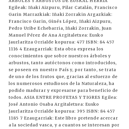
ARBOLES Y ARBUSTOS DE EUSKAL HERRIA
Egileak: Iñaki Aizpuru, Pilar Catalán, Francisco
Garin Marrazkiak: Iñaki Zorrakin Argazkiak:
Francisco Garin, Ginés López, Iñaki Aizpuru,
Pedro Uribe Echebarria, Iñaki Zorrakin, Juan
Manuel Pérez de Ana Argitaletxea: Eusko
Jaurlaritza Orrialde kopurua: 477 ISBN: 84 457
1116 4 Ezaugarriak: Esta obra expresa los
conocimientos que sobre nuestros árboles y
arbustos, tanto autóctonos como introducidos,
se poseen en nuestro País y, por tanto, se trata
de uno de los frutos que, gracias al esfuerzo de
los numerosos estudiosos de la Naturaleza, ha
podido madurar y expresarse para beneficio de
todos. ASIA ENTRE PROFETAS Y TIGRES Egilea:
José Antonio Osaba Argitaletxea: Eusko
Jaurlaritza Orrialde kopurua: 395 ISBN: 84 457
1185 7 Ezaugarriak: Este libro pretende acercar
a la sociedad vasca, y a cuantos se interesan por