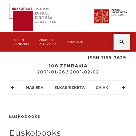
25 URTE
EUSKO
IKASKUNTZA
EUSKAL
Asmoz ta jakitez
KULTURA
ZABALTZEN
AZKEN
AURREKO
HARPIDETU
ZENBAKIA
ZENBAKIAK
ISSN 1139-3629
108 ZENBAKIA
2001-01-26 / 2001-02-02
HASIERA
ELKARRIZKETA
GAIAK
ATZOKO
Euskobooks
Euskobooks