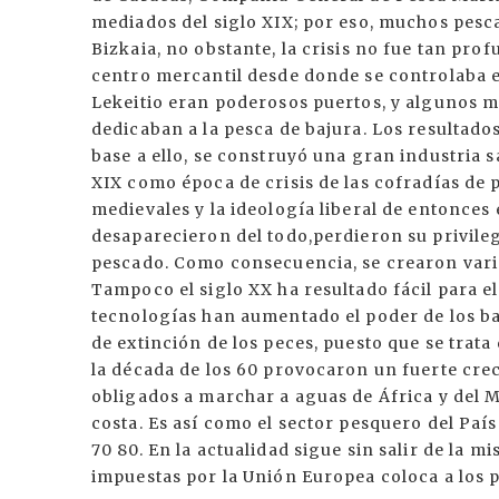
mediados del siglo XIX; por eso, muchos pesc
Bizkaia, no obstante, la crisis no fue tan pro
centro mercantil desde donde se controlaba e
Lekeitio eran poderosos puertos, y algunos 
dedicaban a la pesca de bajura. Los resultado
base a ello, se construyó una gran industria 
XIX como época de crisis de las cofradías de 
medievales y la ideología liberal de entonces
desaparecieron del todo,perdieron su privile
pescado. Como consecuencia, se crearon vari
Tampoco el siglo XX ha resultado fácil para e
tecnologías han aumentado el poder de los ba
de extinción de los peces, puesto que se trata
la década de los 60 provocaron un fuerte crec
obligados a marchar a aguas de África y del M
costa. Es así como el sector pesquero del País
70 80. En la actualidad sigue sin salir de la 
impuestas por la Unión Europea coloca a los 