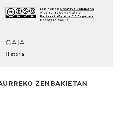
Lan honek
Creative Commons
Aitortu-EzKomertziala-
PartekatuBerdin 3.0 Espainia
lizentzia dauka.
GAIA
Historia
AURREKO ZENBAKIETAN