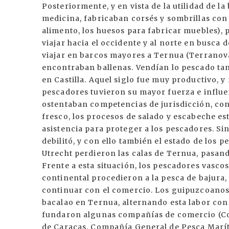
Posteriormente, y en vista de la utilidad de l
medicina, fabricaban corsés y sombrillas con
alimento, los huesos para fabricar muebles), 
viajar hacia el occidente y al norte en busca 
viajar en barcos mayores a Ternua (Terranova
encontraban ballenas. Vendían lo pescado ta
en Castilla. Aquel siglo fue muy productivo, 
pescadores tuvieron su mayor fuerza e influe
ostentaban competencias de jurisdicción, con
fresco, los procesos de salado y escabeche e
asistencia para proteger a los pescadores. Sin
debilitó, y con ello también el estado de los 
Utrecht perdieron las calas de Ternua, pasand
Frente a esta situación, los pescadores vascos
continental procedieron a la pesca de bajura,
continuar con el comercio. Los guipuzcoanos,
bacalao en Ternua, alternando esta labor con l
fundaron algunas compañías de comercio (Co
de Caracas, Compañía General de Pesca Marítim