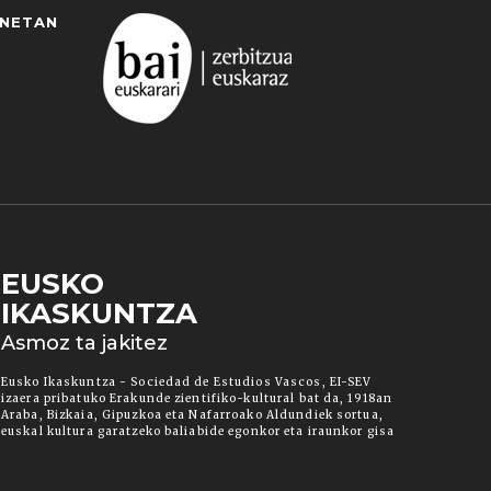
ANETAN
EUSKO
IKASKUNTZA
 duzun cookie aukera. Guztiz desaktibatzea ere
Asmoz ta jakitez
ut" botoia sakatuz gero, aipatutako cookieak eta
ura informazio gehiago lortzeko.
Eusko Ikaskuntza - Sociedad de Estudios Vascos, EI-SEV
izaera pribatuko Erakunde zientifiko-kultural bat da, 1918an
Araba, Bizkaia, Gipuzkoa eta Nafarroako Aldundiek sortua,
euskal kultura garatzeko baliabide egonkor eta iraunkor gisa