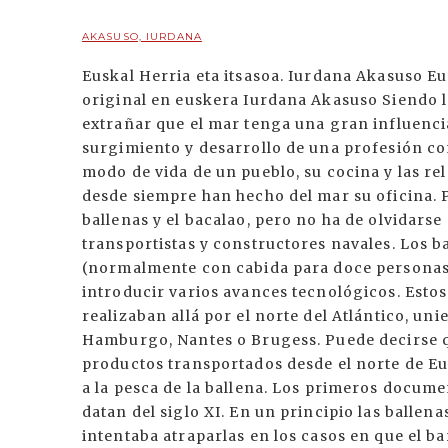
AKASUSO, IURDANA
Euskal Herria eta itsasoa. Iurdana Akasuso Eu
original en euskera Iurdana Akasuso Siendo l
extrañar que el mar tenga una gran influencia
surgimiento y desarrollo de una profesión co
modo de vida de un pueblo, su cocina y las rel
desde siempre han hecho del mar su oficina. P
ballenas y el bacalao, pero no ha de olvidars
transportistas y constructores navales. Los
(normalmente con cabida para doce personas)
introducir varios avances tecnológicos. Esto
realizaban allá por el norte del Atlántico, un
Hamburgo, Nantes o Brugess. Puede decirse q
productos transportados desde el norte de Eu
a la pesca de la ballena. Los primeros documen
datan del siglo XI. En un principio las ballena
intentaba atraparlas en los casos en que el b