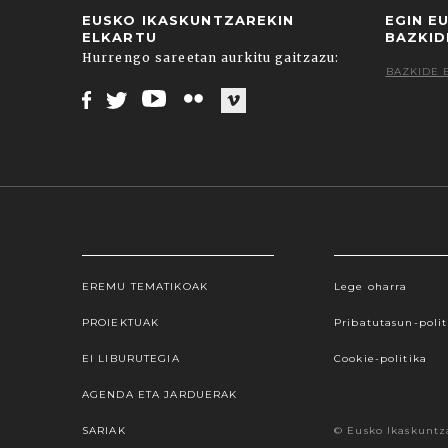
EUSKO IKASKUNTZAREKIN
EGIN E
ELKARTU
BAZKID
Hurrengo sareetan aurkitu gaitzazu:
BAZKIDE 
Facebook
Twitter
Youtube
Flickr
Vimeo
EREMU TEMATIKOAK
Lege oharra
Webgune honek cookieak erabiltzen ditu, propioa
hauta dezakezu. Cookie batzuk blokeatu nahi badit
PROIEKTUAK
Pribatutasun-polit
gure cookie politika onartzen duz
EI LIBURUTEGIA
Cookie-politika
AGENDA ETA JARDUERAK
SARIAK
© Eusko Ikaskuntz