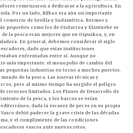
adores comenzaron a dedicarse a la agricultura. En
funda. Por un lado, Bilbao era aún un importante
l comercio de Sevilla y Sudamérica. Bermeo y
más pequeños como los de Ondarroa y Elantxobe se
s de la pesca eran mejores que en Gipuzkoa, y, en
saladora. En general, debemos considerar el siglo
pescadores, dado que estas instituciones
 estaban enfrentadas entre sí. Aunque no
gio más importante: el monopolio de cambio del
as pequeñas industrias en torno a muchos puertos.
l mundo de la pesca. Las nuevas técnicas y
rcos, pero al mismo tiempo ha surgido el peligro
 de recursos limitados. Los Planes de Desarrollo de
imiento de la pesca, y los barcos se veían
editerráneo, dada la escasez de peces en su propia
 Vasco debió padecer la grave crisis de las décadas
misma, y el cumplimiento de las condiciones
pescadores vascos ante nuevos retos.