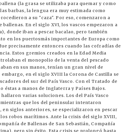
a ballena (la grasa se utilizaba para quemar y como
 las barbas, la lengua era muy estimada como
procedieron a su "caza". Por eso, comenzaron a
de ballenas. En el siglo XVI, los vascos empezaron a
), donde iban a pescar bacalao, pero también
nto en los puertosmás importantes de Europa como
y fue precisamente entonces cuando las cofradías de
ncia. Estos gremios creados en la Edad Media
trolaban el monopolio de la venta del pescado
staban en sus manos, tenían un gran nivel de
 embargo, en el siglo XVIII la Corona de Castilla se
pescadores del sur del País Vasco. Con el Tratado de
o éstas a manos de Inglaterra y Países Bajos.
 hallaron varias soluciones. Los del País Vasco
 mientras que los del peninsular intentaron
 en siglos anteriores, se especializaron en pescar
os robos marítimos. Ante la crisis del siglo XVIII,
mpañía de Ballenas de San Sebastián, Compañía
a), pero sin éxito. Esta crisis se prolongó hasta