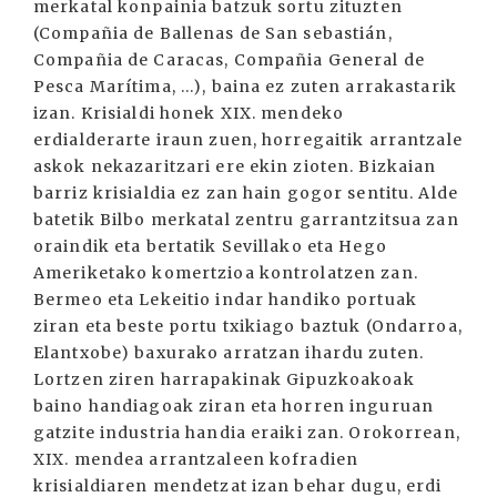
merkatal konpainia batzuk sortu zituzten
(Compañia de Ballenas de San sebastián,
Compañia de Caracas, Compañia General de
Pesca Marítima, ...), baina ez zuten arrakastarik
izan. Krisialdi honek XIX. mendeko
erdialderarte iraun zuen, horregaitik arrantzale
askok nekazaritzari ere ekin zioten. Bizkaian
barriz krisialdia ez zan hain gogor sentitu. Alde
batetik Bilbo merkatal zentru garrantzitsua zan
oraindik eta bertatik Sevillako eta Hego
Ameriketako komertzioa kontrolatzen zan.
Bermeo eta Lekeitio indar handiko portuak
ziran eta beste portu txikiago baztuk (Ondarroa,
Elantxobe) baxurako arratzan ihardu zuten.
Lortzen ziren harrapakinak Gipuzkoakoak
baino handiagoak ziran eta horren inguruan
gatzite industria handia eraiki zan. Orokorrean,
XIX. mendea arrantzaleen kofradien
krisialdiaren mendetzat izan behar dugu, erdi