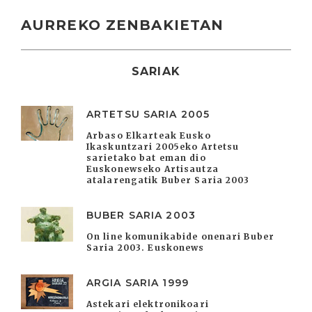
AURREKO ZENBAKIETAN
SARIAK
ARTETSU SARIA 2005
Arbaso Elkarteak Eusko
Ikaskuntzari 2005eko Artetsu
sarietako bat eman dio
Euskonewseko Artisautza
atalarengatik Buber Saria 2003
BUBER SARIA 2003
On line komunikabide onenari Buber
Saria 2003. Euskonews
ARGIA SARIA 1999
Astekari elektronikoari