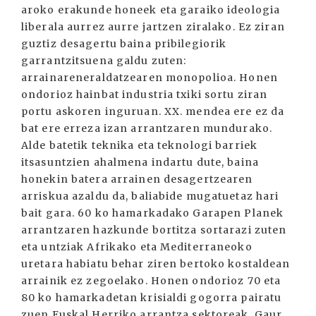
aroko erakunde honeek eta garaiko ideologia
liberala aurrez aurre jartzen ziralako. Ez ziran
guztiz desagertu baina pribilegiorik
garrantzitsuena galdu zuten:
arrainareneraldatzearen monopolioa. Honen
ondorioz hainbat industria txiki sortu ziran
portu askoren inguruan. XX. mendea ere ez da
bat ere erreza izan arrantzaren mundurako.
Alde batetik teknika eta teknologi barriek
itsasuntzien ahalmena indartu dute, baina
honekin batera arrainen desagertzearen
arriskua azaldu da, baliabide mugatuetaz hari
bait gara. 60 ko hamarkadako Garapen Planek
arrantzaren hazkunde bortitza sortarazi zuten
eta untziak Afrikako eta Mediterraneoko
uretara habiatu behar ziren bertoko kostaldean
arrainik ez zegoelako. Honen ondorioz 70 eta
80 ko hamarkadetan krisialdi gogorra pairatu
zuen Euskal Herriko arrantza sektoreak. Gaur