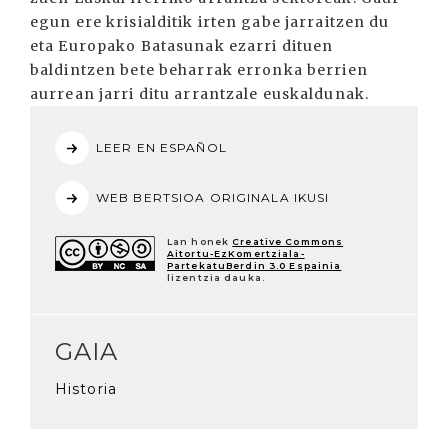
egun ere krisialditik irten gabe jarraitzen du
eta Europako Batasunak ezarri dituen
baldintzen bete beharrak erronka berrien
aurrean jarri ditu arrantzale euskaldunak.
LEER EN ESPAÑOL
WEB BERTSIOA ORIGINALA IKUSI
Lan honek
Creative Commons
Aitortu-EzKomertziala-
PartekatuBerdin 3.0 Espainia
lizentzia dauka.
GAIA
Historia