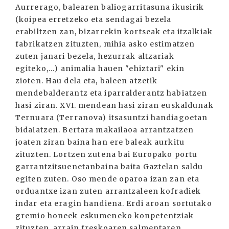
Aurrerago, balearen baliogarritasuna ikusirik
(koipea erretzeko eta sendagai bezela
erabiltzen zan, bizarrekin kortseak eta itzalkiak
fabrikatzen zituzten, mihia asko estimatzen
zuten janari bezela, hezurrak altzariak
egiteko,...) animalia hauen "ehiztari" ekin
zioten. Hau dela eta, baleen atzetik
mendebalderantz eta iparralderantz habiatzen
hasi ziran. XVI. mendean hasi ziran euskaldunak
Ternuara (Terranova) itsasuntzi handiagoetan
bidaiatzen. Bertara makailaoa arrantzatzen
joaten ziran baina han ere baleak aurkitu
zituzten. Lortzen zutena bai Europako portu
garrantzitsuenetanbaina baita Gaztelan saldu
egiten zuten. Oso mende oparoa izan zan eta
orduantxe izan zuten arrantzaleen kofradiek
indar eta eragin handiena. Erdi aroan sortutako
gremio honeek eskumeneko konpetentziak
zituzten, arrain freskoaren salmentaren