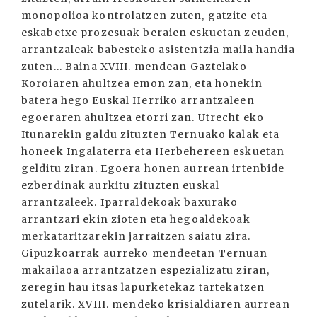
monopolioa kontrolatzen zuten, gatzite eta
eskabetxe prozesuak beraien eskuetan zeuden,
arrantzaleak babesteko asistentzia maila handia
zuten... Baina XVIII. mendean Gaztelako
Koroiaren ahultzea emon zan, eta honekin
batera hego Euskal Herriko arrantzaleen
egoeraren ahultzea etorri zan. Utrecht eko
Itunarekin galdu zituzten Ternuako kalak eta
honeek Ingalaterra eta Herbehereen eskuetan
gelditu ziran. Egoera honen aurrean irtenbide
ezberdinak aurkitu zituzten euskal
arrantzaleek. Iparraldekoak baxurako
arrantzari ekin zioten eta hegoaldekoak
merkataritzarekin jarraitzen saiatu zira.
Gipuzkoarrak aurreko mendeetan Ternuan
makailaoa arrantzatzen espezializatu ziran,
zeregin hau itsas lapurketekaz tartekatzen
zutelarik. XVIII. mendeko krisialdiaren aurrean