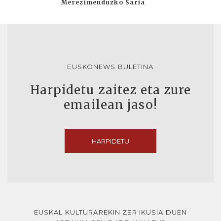
Merezimenduzko Saria
EUSKONEWS BULETINA
Harpidetu zaitez eta zure
emailean jaso!
HARPIDETU
EUSKAL KULTURAREKIN ZER IKUSIA DUEN