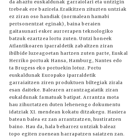
da ahaztu euskaldunak garraiolari eta untzigin
trebeak ere bazirela.Eraikitzen zituzten untziak
ez ziran oso handiak (normalean hamabi
pertsonentzat eginak), baina beraien
gaitasunari esker aurrerapen teknologiko
batzuk ezartzea lortu zuten. Untzi honeek
Atlantikoaren iparraldetik zabaltzen ziran
ibilbide luzeagoetan hartzen zuten parte, Euskal
Herriko portuak Hansa, Hamburg, Nantes edo
ta Brugess eko portuekin lotuz. Portu
euskaldunak Europako iparraldetik
garraiaitzen ziren produktuen biltegiak zirala
esan daiteke. Balearen arrantzagaiatik ziran
eukaldunak famatuak batipat. Arrantza mota
hau zihurtatzen duten lehenengo dokumentu
idatziak XI. mendean kokatu ditzakegu. Hasiera
batean balea ez zan arrantzatzen, hustiratzen
baino. Hau da, hala beharrez untziak baleaz
topo egiten zuenean harrapatzen saiatzen zan.