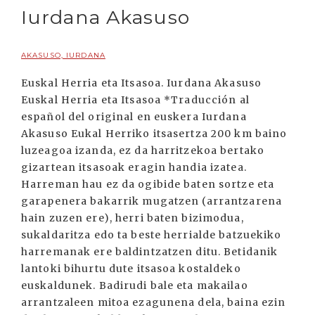
Iurdana Akasuso
AKASUSO, IURDANA
Euskal Herria eta Itsasoa. Iurdana Akasuso
Euskal Herria eta Itsasoa *Traducción al
español del original en euskera Iurdana
Akasuso Eukal Herriko itsasertza 200 km baino
luzeagoa izanda, ez da harritzekoa bertako
gizartean itsasoak eragin handia izatea.
Harreman hau ez da ogibide baten sortze eta
garapenera bakarrik mugatzen (arrantzarena
hain zuzen ere), herri baten bizimodua,
sukaldaritza edo ta beste herrialde batzuekiko
harremanak ere baldintzatzen ditu. Betidanik
lantoki bihurtu dute itsasoa kostaldeko
euskaldunek. Badirudi bale eta makailao
arrantzaleen mitoa ezagunena dela, baina ezin