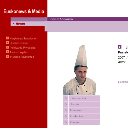
Inicio
>
Artisautza
Harpidetza/Suscripción
Quiénes somos
J
Política de Privacidad
Pastel
Avisos Legales
© Eusko Ikaskuntza
2007
Autor
Euskar
Introducción
Historia
Artesano
Productos
Precios