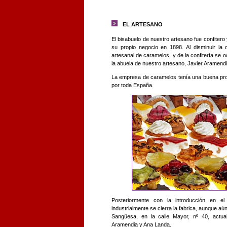
EL ARTESANO
El bisabuelo de nuestro artesano fue confite
su propio negocio en 1898. Al disminuir la 
artesanal de caramelos, y de la confitería se 
la abuela de nuestro artesano, Javier Aramendi
La empresa de caramelos tenía una buena pro
por toda España.
Posteriormente con la introducción en e
industrialmente se cierra la fabrica, aunque aú
Sangüesa, en la calle Mayor, nº 40, actu
Aramendia y Ana Landa.