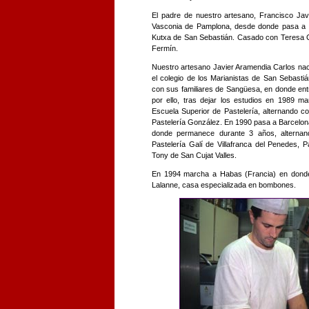
El padre de nuestro artesano, Francisco Jav
Vasconia de Pamplona, desde donde pasa a l
Kutxa de San Sebastián. Casado con Teresa Ca
Fermín.
Nuestro artesano Javier Aramendia Carlos nace
el colegio de los Marianistas de San Sebasti
con sus familiares de Sangüesa, en donde entra
por ello, tras dejar los estudios en 1989 
Escuela Superior de Pastelería, alternando con
Pastelería González. En 1990 pasa a Barcelona,
donde permanece durante 3 años, alternan
Pastelería Galí de Villafranca del Penedes, 
Tony de San Cujat Valles.
En 1994 marcha a Habas (Francia) en donde 
Lalanne, casa especializada en bombones.