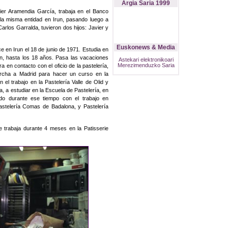
Argia Saria 1999
ier Aramendia García, trabaja en el Banco
a misma entidad en Irun, pasando luego a
rlos Garralda, tuvieron dos hijos: Javier y
Euskonews & Media
 en Irun el 18 de junio de 1971. Estudia en
án, hasta los 18 años. Pasa las vacaciones
Astekari elektronikoari
Merezimenduzko Saria
 en contacto con el oficio de la pastelería,
marcha a Madrid para hacer un curso en la
 el trabajo en la Pastelería Valle de Olid y
 a estudiar en la Escuela de Pastelería, en
do durante ese tiempo con el trabajo en
Pastelería Comas de Badalona, y Pastelería
trabaja durante 4 meses en la Patisserie