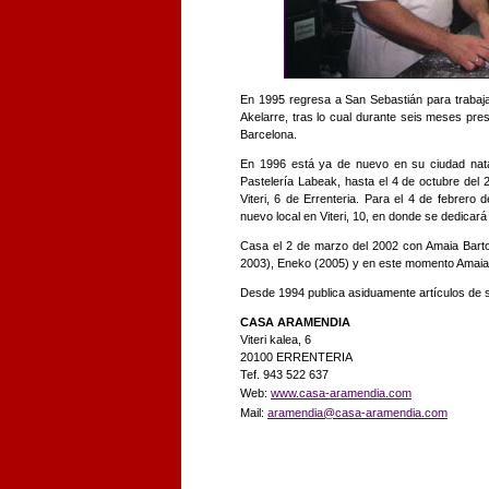
En 1995 regresa a San Sebastián para trabaja
Akelarre, tras lo cual durante seis meses pres
Barcelona.
En 1996 está ya de nuevo en su ciudad nata
Pastelería Labeak, hasta el 4 de octubre del 2
Viteri, 6 de Errenteria. Para el 4 de febrero 
nuevo local en Viteri, 10, en donde se dedicará 
Casa el 2 de marzo del 2002 con Amaia Bartol
2003), Eneko (2005) y en este momento Amai
Desde 1994 publica asiduamente artículos de su
CASA ARAMENDIA
Viteri kalea, 6
20100 ERRENTERIA
Tef. 943 522 637
Web:
www.casa-aramendia.com
Mail:
aramendia@casa-aramendia.com