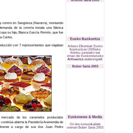
Artetsu Saria 2005
ro y cerero en Sangüesa (Navarra), montando
demanda de la cerería instala una fábrica
ocupa su hija, Blanca García Remón, que fue
a Carlos.
Eusko Ikaskuntza
ducción con 7 representantes que viajaban
Arbaso Elkarteak Eusko
Ikaskuntzari 2005eko
Artetsu sarietako bat
eman dio Euskonewseko
Artisautza
atalarengatik
Buber Saria 2003
Euskonews & Media
l mercado de los caramelos producidos
n continúa abierta la Pastelería Aramendia de
On line komunikabide
almente a cargo de sus tíos Juan Pedro
onenari Buber Saria 2003