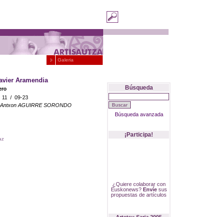
Galeria
avier Aramendia
Búsqueda
ero
/
11
/
09-23
: Antxon AGUIRRE SORONDO
Búsqueda avanzada
¡Participa!
az
¿Quiere colaborar con
Euskonews?
Envíe
sus
propuestas de artículos