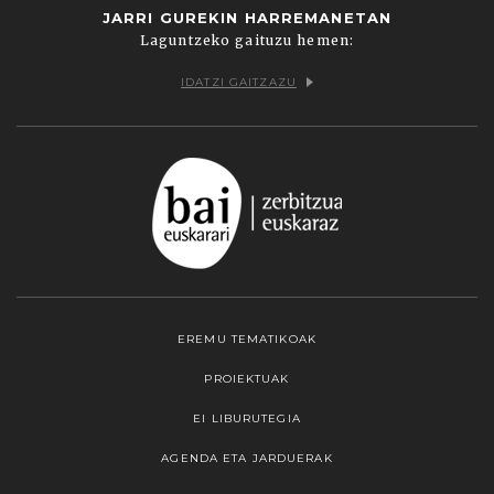
JARRI GUREKIN HARREMANETAN
Laguntzeko gaituzu hemen:
IDATZI GAITZAZU
EREMU TEMATIKOAK
PROIEKTUAK
EI LIBURUTEGIA
AGENDA ETA JARDUERAK