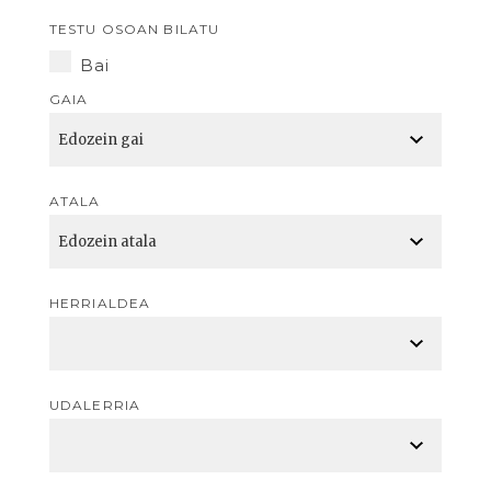
TESTU OSOAN BILATU
Bai
GAIA
ATALA
HERRIALDEA
UDALERRIA