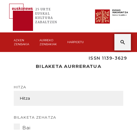
25 URTE
EUSKO
IKASKUNTZA
EUSKAL
Asmoz ta jakitez
KULTURA
ZABALTZEN
AZKEN
AURREKO
HARPIDETU
ZENBAKIA
ZENBAKIAK
ISSN 1139-3629
BILAKETA AURRERATUA
HITZA
BILAKETA ZEHATZA
Bai