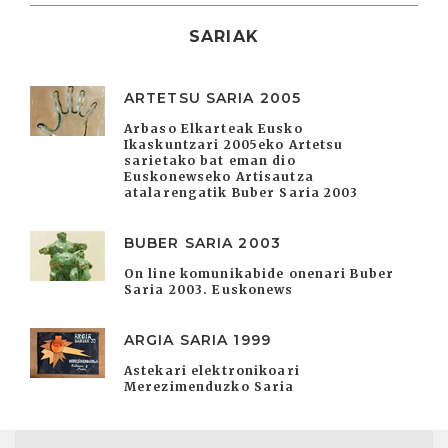
SARIAK
ARTETSU SARIA 2005
Arbaso Elkarteak Eusko
Ikaskuntzari 2005eko Artetsu
sarietako bat eman dio
Euskonewseko Artisautza
atalarengatik Buber Saria 2003
BUBER SARIA 2003
On line komunikabide onenari Buber
Saria 2003. Euskonews
ARGIA SARIA 1999
Astekari elektronikoari
Merezimenduzko Saria