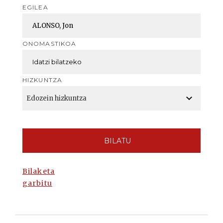
EGILEA
ONOMASTIKOA
HIZKUNTZA
BILATU
Bilaketa
garbitu