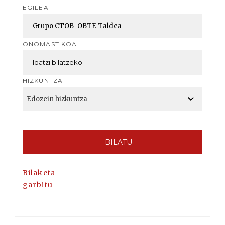
EGILEA
ONOMASTIKOA
HIZKUNTZA
BILATU
Bilaketa
garbitu