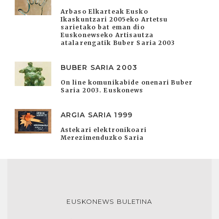
Arbaso Elkarteak Eusko
Ikaskuntzari 2005eko Artetsu
sarietako bat eman dio
Euskonewseko Artisautza
atalarengatik Buber Saria 2003
BUBER SARIA 2003
On line komunikabide onenari Buber
Saria 2003. Euskonews
ARGIA SARIA 1999
Astekari elektronikoari
Merezimenduzko Saria
EUSKONEWS BULETINA