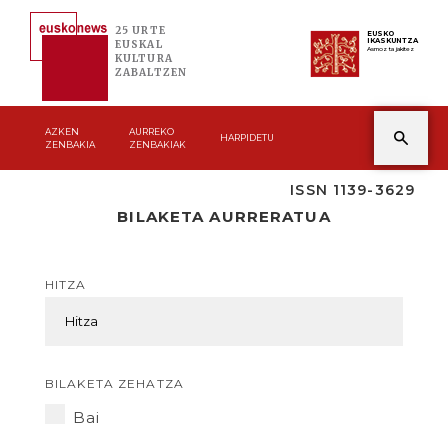
25 URTE
EUSKO
IKASKUNTZA
EUSKAL
Asmoz ta jakitez
KULTURA
ZABALTZEN
AZKEN
AURREKO
HARPIDETU
ZENBAKIA
ZENBAKIAK
ISSN 1139-3629
BILAKETA AURRERATUA
HITZA
BILAKETA ZEHATZA
Bai