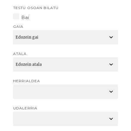
TESTU OSOAN BILATU
Bai
GAIA
ATALA
HERRIALDEA
UDALERRIA