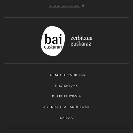
IDATZI GAITZAZU
EREMU TEMATIKOAK
PROIEKTUAK
EI LIBURUTEGIA
AGENDA ETA JARDUERAK
SARIAK