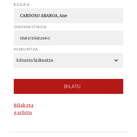
EGILEA
ONOMASTIKOA
HIZKUNTZA
BILATU
Bilaketa
garbitu