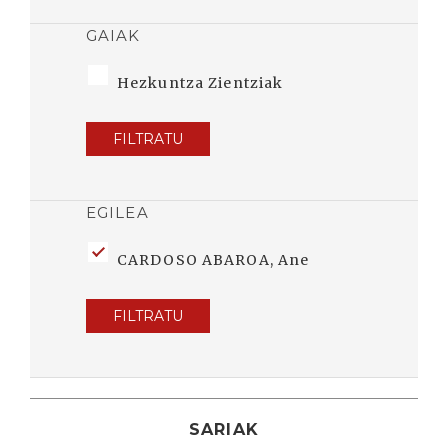
GAIAK
Hezkuntza Zientziak
FILTRATU
EGILEA
CARDOSO ABAROA, Ane
FILTRATU
SARIAK