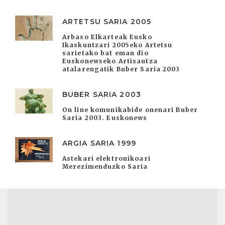
ARTETSU SARIA 2005
Arbaso Elkarteak Eusko
Ikaskuntzari 2005eko Artetsu
sarietako bat eman dio
Euskonewseko Artisautza
atalarengatik Buber Saria 2003
BUBER SARIA 2003
On line komunikabide onenari Buber
Saria 2003. Euskonews
ARGIA SARIA 1999
Astekari elektronikoari
Merezimenduzko Saria