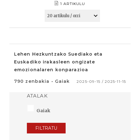
1 ARTIKULU
Lehen Hezkuntzako Suediako eta
Euskadiko irakasleen ongizate
emozionalaren konparazioa
790 zenbakia - Gaiak
2025-09-15 / 2025-11-15
ATALAK
Gaiak
FILTRATU