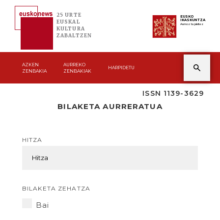
25 URTE
EUSKO
IKASKUNTZA
EUSKAL
Asmoz ta jakitez
KULTURA
ZABALTZEN
AZKEN
AURREKO
HARPIDETU
ZENBAKIA
ZENBAKIAK
ISSN 1139-3629
BILAKETA AURRERATUA
HITZA
BILAKETA ZEHATZA
Bai