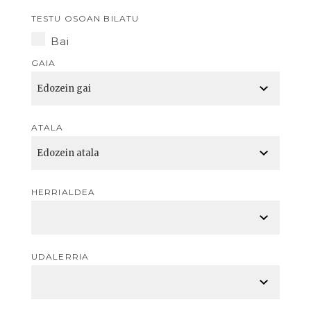
TESTU OSOAN BILATU
Bai
GAIA
ATALA
HERRIALDEA
UDALERRIA