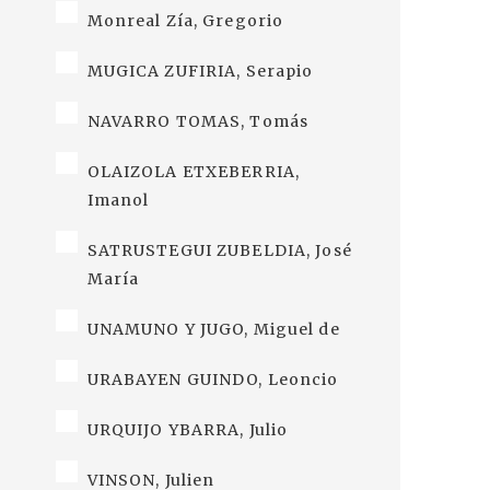
Monreal Zía, Gregorio
MUGICA ZUFIRIA, Serapio
NAVARRO TOMAS, Tomás
OLAIZOLA ETXEBERRIA,
Imanol
SATRUSTEGUI ZUBELDIA, José
María
UNAMUNO Y JUGO, Miguel de
URABAYEN GUINDO, Leoncio
URQUIJO YBARRA, Julio
VINSON, Julien