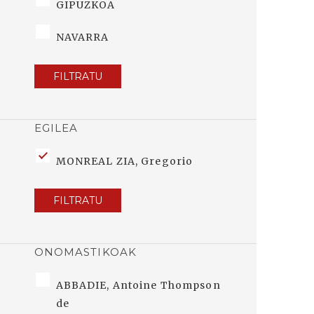
GIPUZKOA
NAVARRA
FILTRATU
EGILEA
MONREAL ZIA, Gregorio
FILTRATU
ONOMASTIKOAK
ABBADIE, Antoine Thompson
de