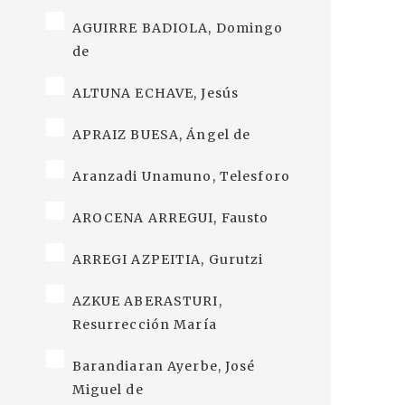
AGUIRRE BADIOLA, Domingo
de
ALTUNA ECHAVE, Jesús
APRAIZ BUESA, Ángel de
Aranzadi Unamuno, Telesforo
AROCENA ARREGUI, Fausto
ARREGI AZPEITIA, Gurutzi
AZKUE ABERASTURI,
Resurrección María
Barandiaran Ayerbe, José
Miguel de