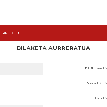
HARPIDETU
BILAKETA AURRERATUA
HERRIALDE
UDALERRI
EGILE