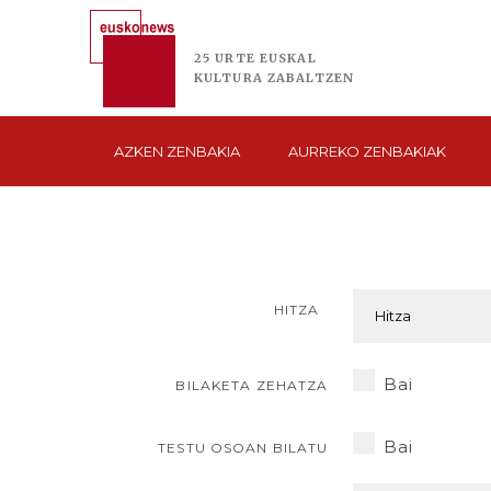
25 URTE
EUSKAL
KULTURA
ZABALTZEN
AZKEN
ZENBAKIA
AURREKO
ZENBAKIAK
HITZA
Bai
BILAKETA ZEHATZA
Bai
TESTU OSOAN BILATU