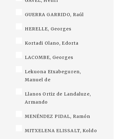
GAVEL, Henri
GUERRA GARRIDO, Raúl
HERELLE, Georges
Kortadi Olano, Edorta
LACOMBE, Georges
Lekuona Etxabeguren,
Manuel de
Llanos Ortiz de Landaluze,
Armando
MENÉNDEZ PIDAL, Ramón
MITXELENA ELISSALT, Koldo