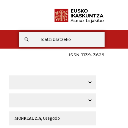
EUSKO
IKASKUNTZA
Asmoz ta jakitez
ISSN 1139-3629
A
A
A