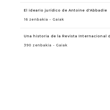
El ideario jurídico de Antoine d'Abbadie
16 zenbakia - Gaiak
Una historia de la Revista Internacional 
390 zenbakia - Gaiak