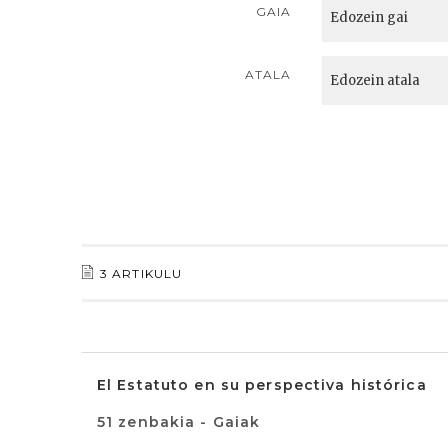
GAIA
ATALA
3 ARTIKULU
El Estatuto en su perspectiva histórica
51 zenbakia - Gaiak