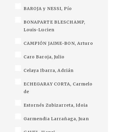
BAROJA y NESSI, Pío
BONAPARTE BLESCHAMP,
Louis-Lucien
CAMPIÓN JAIME-BON, Arturo
Caro Baroja, Julio
Celaya Ibarra, Adrián
ECHEGARAY CORTA, Carmelo
de
Estornés Zubizarreta, Idoia
Garmendia Larrañaga, Juan