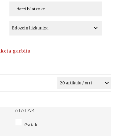
A
A
aketa garbitu
ATALAK
Gaiak