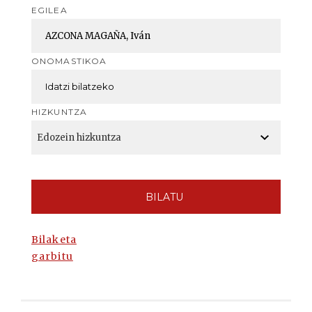
EGILEA
ONOMASTIKOA
HIZKUNTZA
BILATU
Bilaketa
garbitu