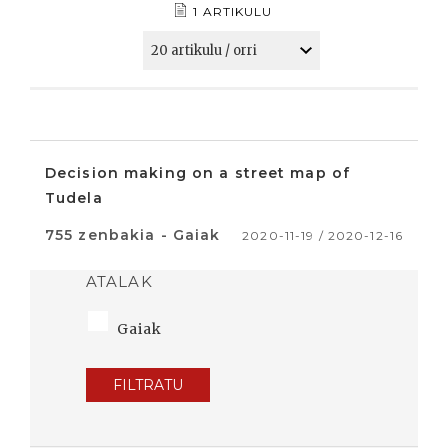
1 ARTIKULU
Decision making on a street map of
Tudela
755 zenbakia - Gaiak
2020-11-19 / 2020-12-16
ATALAK
Gaiak
FILTRATU