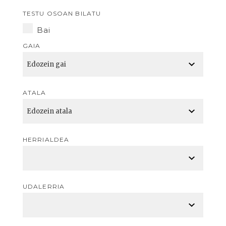
TESTU OSOAN BILATU
Bai
GAIA
ATALA
HERRIALDEA
UDALERRIA