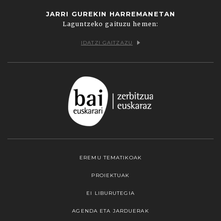
JARRI GUREKIN HARREMANETAN
Laguntzeko gaituzu hemen:
IDATZI GAITZAZU
EREMU TEMATIKOAK
PROIEKTUAK
EI LIBURUTEGIA
AGENDA ETA JARDUERAK