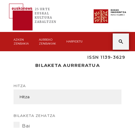
25 URTE
EUSKO
IKASKUNTZA
EUSKAL
Asmoz ta jakitez
KULTURA
ZABALTZEN
AZKEN
AURREKO
HARPIDETU
ZENBAKIA
ZENBAKIAK
ISSN 1139-3629
BILAKETA AURRERATUA
HITZA
BILAKETA ZEHATZA
Bai