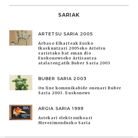
SARIAK
ARTETSU SARIA 2005
Arbaso Elkarteak Eusko
Ikaskuntzari 2005eko Artetsu
sarietako bat eman dio
Euskonewseko Artisautza
atalarengatik Buber Saria 2003
BUBER SARIA 2003
On line komunikabide onenari Buber
Saria 2003. Euskonews
ARGIA SARIA 1999
Astekari elektronikoari
Merezimenduzko Saria