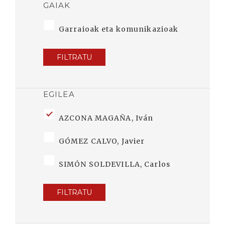
GAIAK
Garraioak eta komunikazioak
FILTRATU
EGILEA
AZCONA MAGAÑA, Iván
GÓMEZ CALVO, Javier
SIMÓN SOLDEVILLA, Carlos
FILTRATU