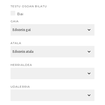
TESTU OSOAN BILATU
Bai
GAIA
ATALA
HERRIALDEA
UDALERRIA