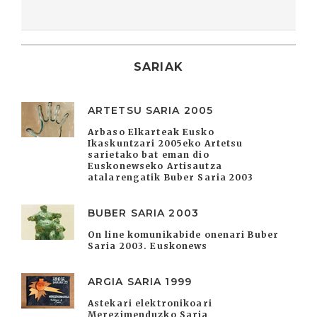
SARIAK
ARTETSU SARIA 2005
Arbaso Elkarteak Eusko
Ikaskuntzari 2005eko Artetsu
sarietako bat eman dio
Euskonewseko Artisautza
atalarengatik Buber Saria 2003
BUBER SARIA 2003
On line komunikabide onenari Buber
Saria 2003. Euskonews
ARGIA SARIA 1999
Astekari elektronikoari
Merezimenduzko Saria