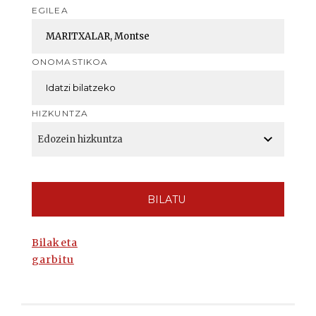
EGILEA
ONOMASTIKOA
HIZKUNTZA
BILATU
Bilaketa
garbitu