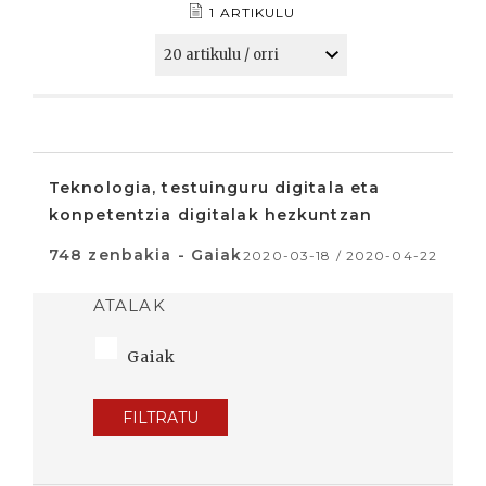
1 ARTIKULU
Teknologia, testuinguru digitala eta
konpetentzia digitalak hezkuntzan
748 zenbakia - Gaiak
2020-03-18 / 2020-04-22
ATALAK
Gaiak
FILTRATU