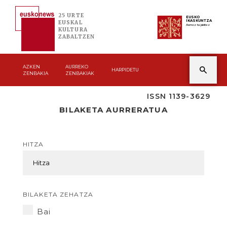
25 URTE
EUSKO
IKASKUNTZA
EUSKAL
Asmoz ta jakitez
KULTURA
ZABALTZEN
AZKEN
AURREKO
HARPIDETU
ZENBAKIA
ZENBAKIAK
ISSN 1139-3629
BILAKETA AURRERATUA
HITZA
BILAKETA ZEHATZA
Bai