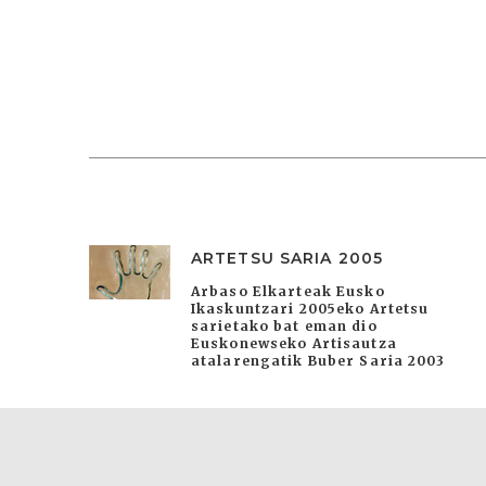
ARTETSU SARIA 2005
Arbaso Elkarteak Eusko
Ikaskuntzari 2005eko Artetsu
sarietako bat eman dio
Euskonewseko Artisautza
atalarengatik Buber Saria 2003