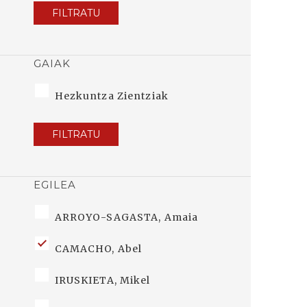
FILTRATU
GAIAK
Hezkuntza Zientziak
FILTRATU
EGILEA
ARROYO-SAGASTA, Amaia
CAMACHO, Abel
IRUSKIETA, Mikel