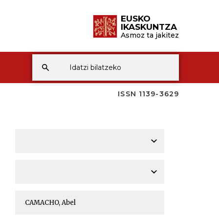
EUSKO
IKASKUNTZA
Asmoz ta jakitez
ISSN 1139-3629
A
A
A