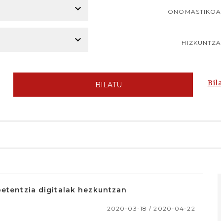
ONOMASTIKO
HIZKUNTZ
Bil
BILATU
petentzia digitalak hezkuntzan
2020-03-18 / 2020-04-22