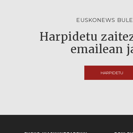
EUSKONEWS BULE
Harpidetu zaitez
emailean j
HARPIDETU