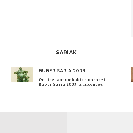
SARIAK
BUBER SARIA 2003
On line komunikabide onenari
Buber Saria 2003. Euskonews