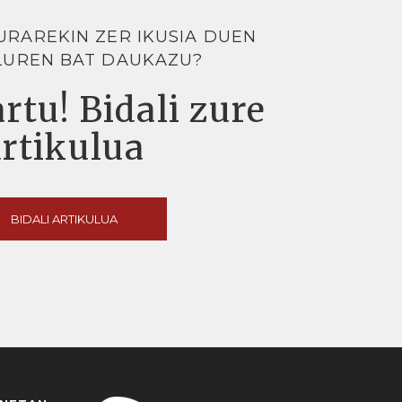
URAREKIN ZER IKUSIA DUEN
LUREN BAT DAUKAZU?
rtu! Bidali zure
artikulua
BIDALI ARTIKULUA