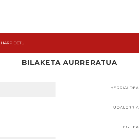
HARPIDETU
BILAKETA AURRERATUA
HERRIALDE
UDALERRI
EGILE