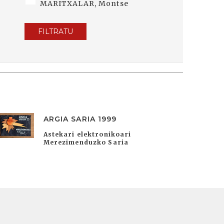
MARITXALAR, Montse
FILTRATU
ARGIA SARIA 1999
Astekari elektronikoari
Merezimenduzko Saria