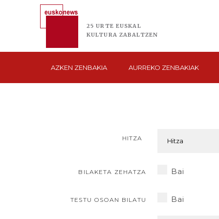
25 URTE
EUSKAL
KULTURA
ZABALTZEN
AZKEN
ZENBAKIA
AURREKO
ZENBAKIAK
HITZA
Bai
BILAKETA ZEHATZA
Bai
TESTU OSOAN BILATU