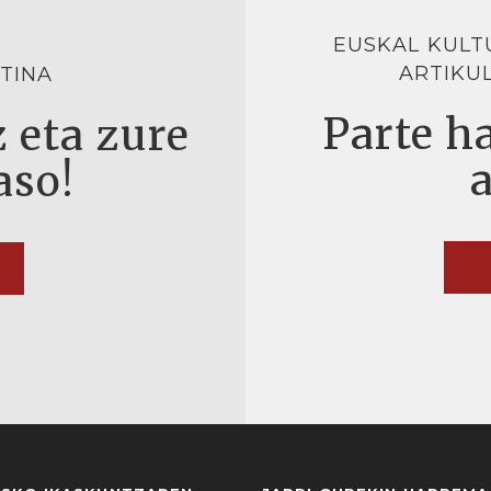
EUSKAL KULT
ARTIKU
TINA
Parte ha
 eta zure
aso!