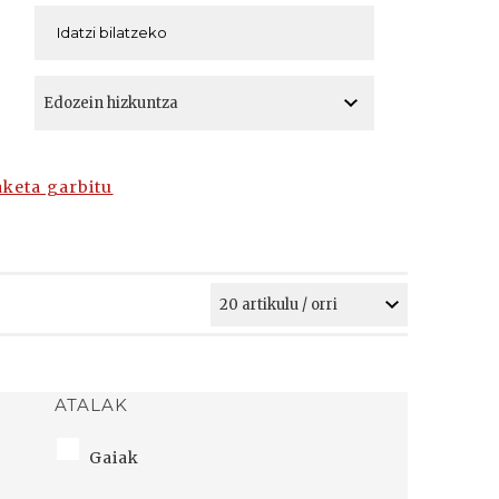
A
A
aketa garbitu
ATALAK
Gaiak