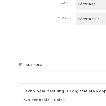
GAIA
ATALA
1 ARTIKULU
Teknologia, testuinguru digitala eta kon
748 zenbakia - Gaiak