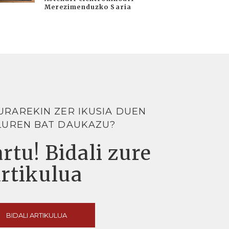
Merezimenduzko Saria
URAREKIN ZER IKUSIA DUEN
LUREN BAT DAUKAZU?
rtu! Bidali zure
artikulua
BIDALI ARTIKULUA