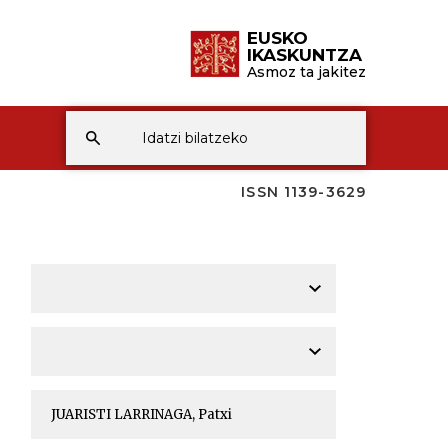
EUSKO
IKASKUNTZA
Asmoz ta jakitez
ISSN 1139-3629
A
A
A