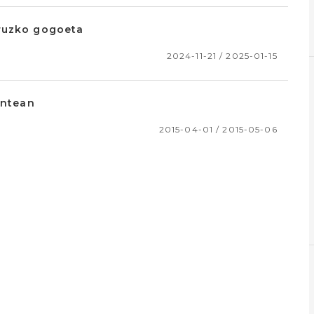
uruzko gogoeta
2024-11-21 / 2025-01-15
ontean
2015-04-01 / 2015-05-06