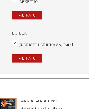
LEKEITIO
FILTRATU
EGILEA
JUARISTI LARRINAGA, Patxi
FILTRATU
ARGIA SARIA 1999
Astekari elektronikoari