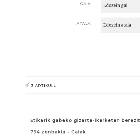
GAIA
ATALA
3 ARTIKULU
Etikarik gabeko gizarte-ikerketen berez
794 zenbakia - Gaiak