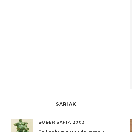
SARIAK
BUBER SARIA 2003
On line komunikabide onenari