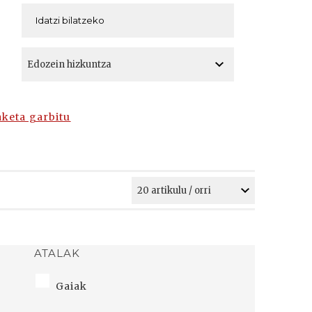
A
A
aketa garbitu
ATALAK
Gaiak