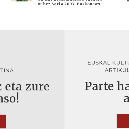
Buber Saria 2003. Euskonews
EUSKAL KULT
ARTIKU
TINA
Parte ha
 eta zure
aso!