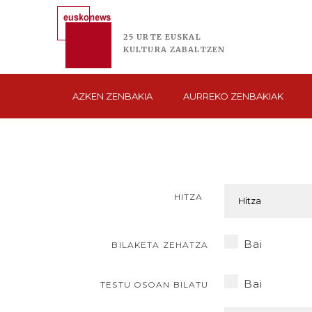
25 URTE
EUSKAL
KULTURA
ZABALTZEN
AZKEN
ZENBAKIA
AURREKO
ZENBAKIAK
HITZA
Bai
BILAKETA ZEHATZA
Bai
TESTU OSOAN BILATU