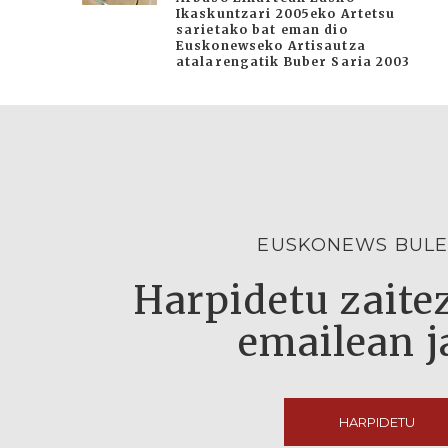
Ikaskuntzari 2005eko Artetsu
sarietako bat eman dio
Euskonewseko Artisautza
atalarengatik Buber Saria 2003
EUSKONEWS BULE
Harpidetu zaitez
emailean j
HARPIDETU