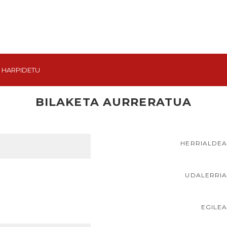
HARPIDETU
BILAKETA AURRERATUA
HERRIALDE
UDALERRI
EGILE