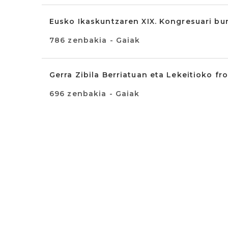
Eusko Ikaskuntzaren XIX. Kongresuari b
786 zenbakia - Gaiak
Gerra Zibila Berriatuan eta Lekeitioko fr
696 zenbakia - Gaiak