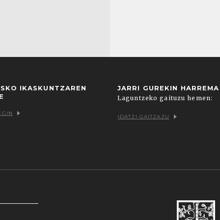
USKO IKASKUNTZAREN
JARRI GUREKIN HARREM
E
Laguntzeko gaituzu hemen:
EGIN
IDATZI GAITZAZU