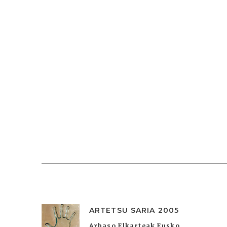
ARTETSU SARIA 2005
Arbaso Elkarteak Eusko