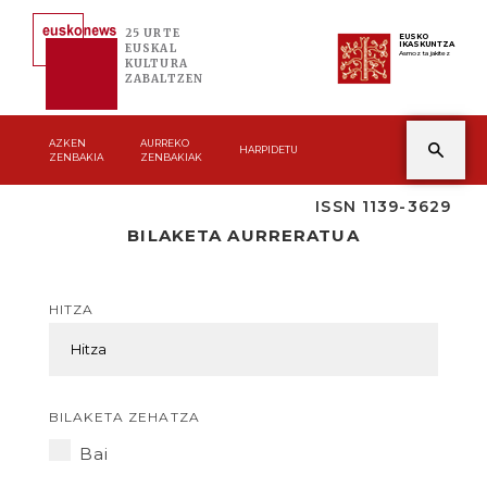
25 URTE
EUSKO
IKASKUNTZA
EUSKAL
Asmoz ta jakitez
KULTURA
ZABALTZEN
AZKEN
AURREKO
HARPIDETU
ZENBAKIA
ZENBAKIAK
ISSN 1139-3629
BILAKETA AURRERATUA
HITZA
BILAKETA ZEHATZA
Bai