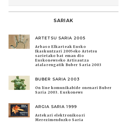
SARIAK
ARTETSU SARIA 2005
Arbaso Elkarteak Eusko
Ikaskuntzari 2005eko Artetsu
sarietako bat eman dio
Euskonewseko Artisautza
atalarengatik Buber Saria 2003
BUBER SARIA 2003
On line komunikabide onenari Buber
Saria 2003. Euskonews
ARGIA SARIA 1999
Astekari elektronikoari
Merezimenduzko Saria