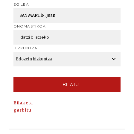
EGILEA
ONOMASTIKOA
HIZKUNTZA
BILATU
Bilaketa
garbitu