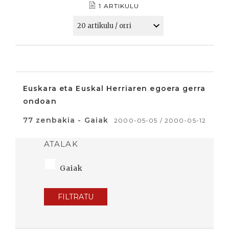
1 ARTIKULU
Euskara eta Euskal Herriaren egoera gerra
ondoan
77 zenbakia - Gaiak
2000-05-05 / 2000-05-12
ATALAK
Gaiak
FILTRATU