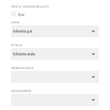
TESTU OSOAN BILATU
Bai
GAIA
ATALA
HERRIALDEA
UDALERRIA