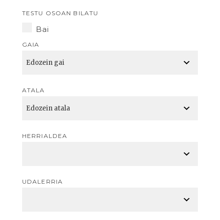
TESTU OSOAN BILATU
Bai
GAIA
ATALA
HERRIALDEA
UDALERRIA