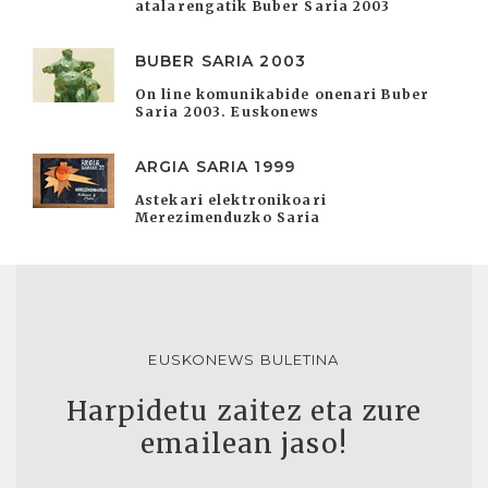
atalarengatik Buber Saria 2003
BUBER SARIA 2003
On line komunikabide onenari Buber
Saria 2003. Euskonews
ARGIA SARIA 1999
Astekari elektronikoari
Merezimenduzko Saria
EUSKONEWS BULETINA
Harpidetu zaitez eta zure
emailean jaso!