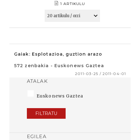
1 ARTIKULU
Gaiak: Esplotazioa, guztion arazo
572 zenbakia - Euskonews Gaztea
2011-03-25 / 2011-04-01
ATALAK
Euskonews Gaztea
FILTRATU
EGILEA