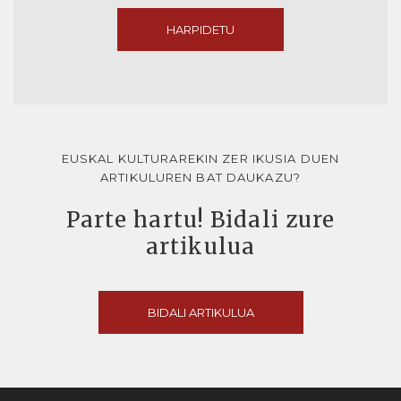
HARPIDETU
EUSKAL KULTURAREKIN ZER IKUSIA DUEN
ARTIKULUREN BAT DAUKAZU?
Parte hartu! Bidali zure
artikulua
BIDALI ARTIKULUA