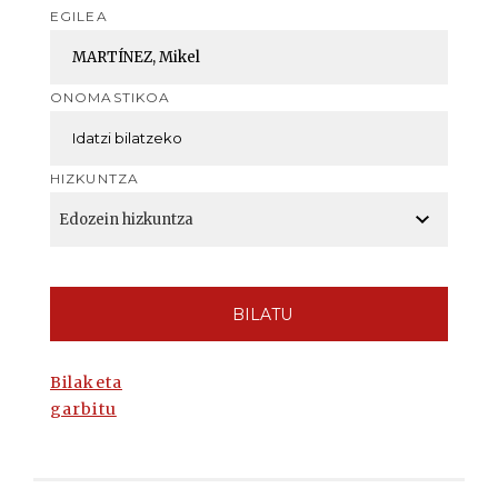
EGILEA
ONOMASTIKOA
HIZKUNTZA
BILATU
Bilaketa
garbitu