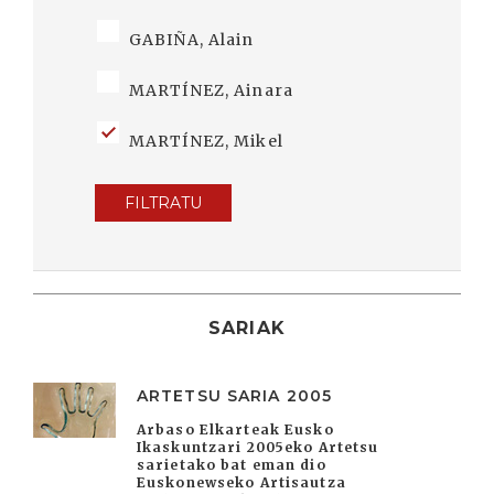
GABIÑA, Alain
MARTÍNEZ, Ainara
MARTÍNEZ, Mikel
FILTRATU
SARIAK
ARTETSU SARIA 2005
Arbaso Elkarteak Eusko
Ikaskuntzari 2005eko Artetsu
sarietako bat eman dio
Euskonewseko Artisautza