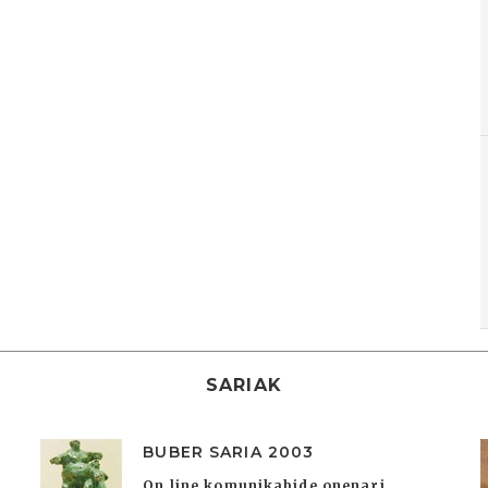
SARIAK
BUBER SARIA 2003
On line komunikabide onenari