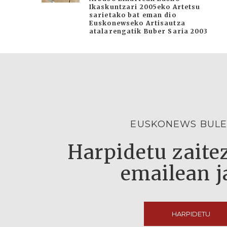
Ikaskuntzari 2005eko Artetsu
sarietako bat eman dio
Euskonewseko Artisautza
atalarengatik Buber Saria 2003
EUSKONEWS BULE
Harpidetu zaitez
emailean j
HARPIDETU