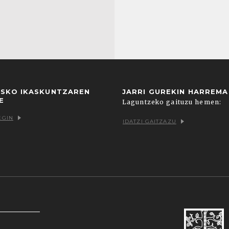
USKO IKASKUNTZAREN
JARRI GUREKIN HARREM
E
Laguntzeko gaituzu hemen:
EGIN
IDATZI GAITZAZU