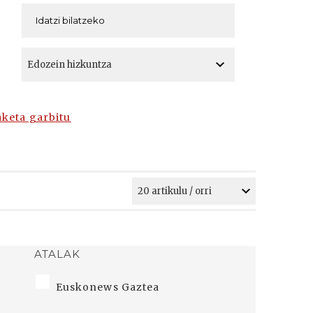
A
A
aketa garbitu
ATALAK
Euskonews Gaztea