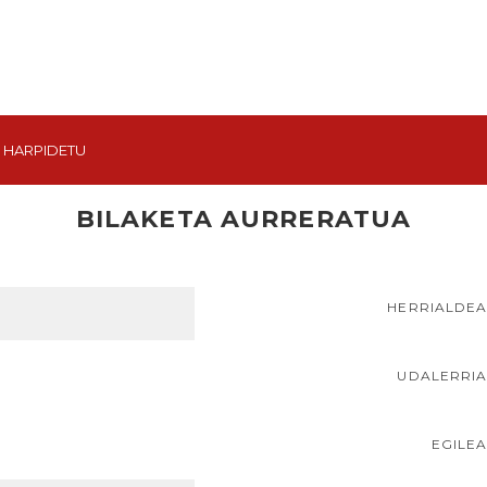
HARPIDETU
BILAKETA AURRERATUA
HERRIALDE
UDALERRI
EGILE