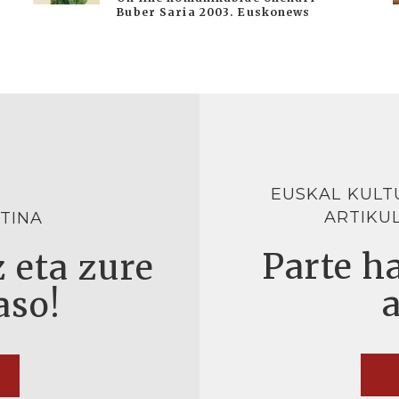
Buber Saria 2003. Euskonews
EUSKAL KULT
ARTIKU
TINA
Parte ha
 eta zure
aso!