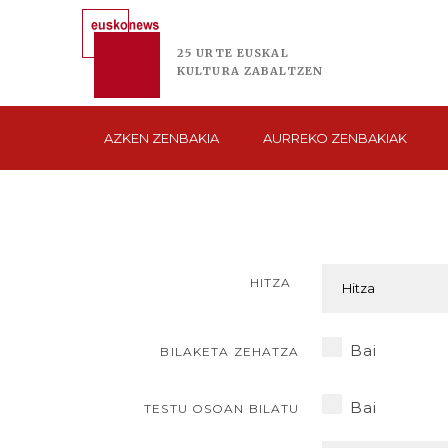
25 URTE
EUSKAL
KULTURA
ZABALTZEN
AZKEN
ZENBAKIA
AURREKO
ZENBAKIAK
HITZA
Bai
BILAKETA ZEHATZA
Bai
TESTU OSOAN BILATU