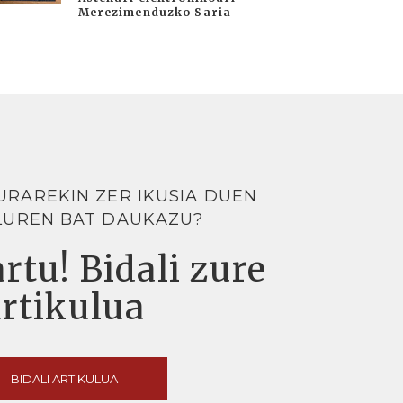
Merezimenduzko Saria
URAREKIN ZER IKUSIA DUEN
LUREN BAT DAUKAZU?
rtu! Bidali zure
artikulua
BIDALI ARTIKULUA