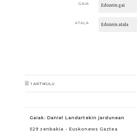
GAIA
ATALA
1 ARTIKULU
Gaiak: Daniel Landartekin jardunean
529 zenbakia - Euskonews Gaztea