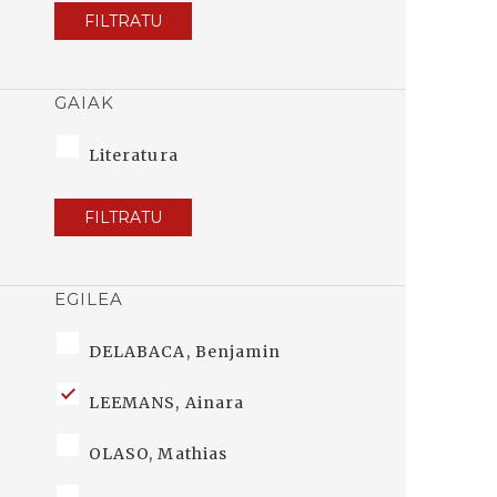
FILTRATU
GAIAK
Literatura
FILTRATU
EGILEA
DELABACA, Benjamin
LEEMANS, Ainara
OLASO, Mathias