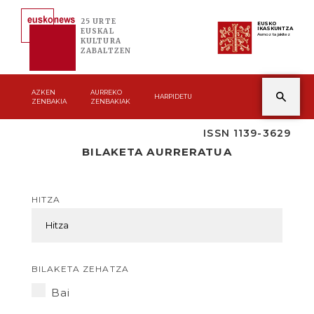
25 URTE
EUSKO
IKASKUNTZA
EUSKAL
Asmoz ta jakitez
KULTURA
ZABALTZEN
AZKEN
AURREKO
HARPIDETU
ZENBAKIA
ZENBAKIAK
ISSN 1139-3629
BILAKETA AURRERATUA
HITZA
BILAKETA ZEHATZA
Bai