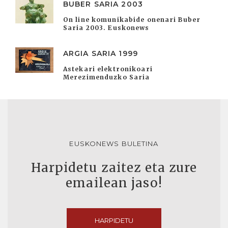
BUBER SARIA 2003
On line komunikabide onenari Buber
Saria 2003. Euskonews
ARGIA SARIA 1999
Astekari elektronikoari
Merezimenduzko Saria
EUSKONEWS BULETINA
Harpidetu zaitez eta zure
emailean jaso!
HARPIDETU