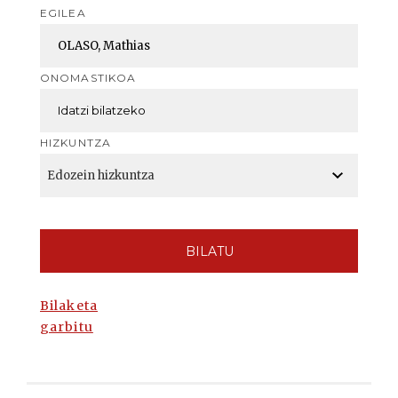
EGILEA
ONOMASTIKOA
HIZKUNTZA
BILATU
Bilaketa
garbitu