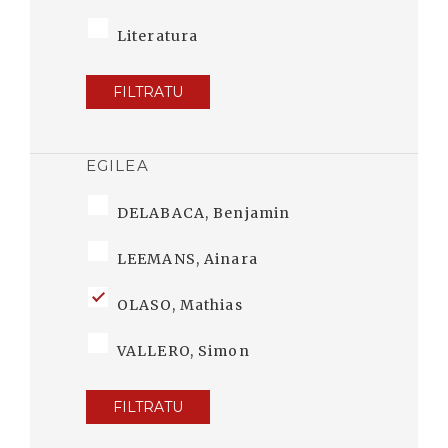
Literatura
FILTRATU
EGILEA
DELABACA, Benjamin
LEEMANS, Ainara
OLASO, Mathias
VALLERO, Simon
FILTRATU