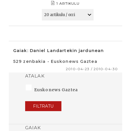
1 ARTIKULU
Gaiak: Daniel Landartekin jardunean
529 zenbakia - Euskonews Gaztea
2010-04-23 / 2010-04-30
ATALAK
Euskonews Gaztea
FILTRATU
GAIAK