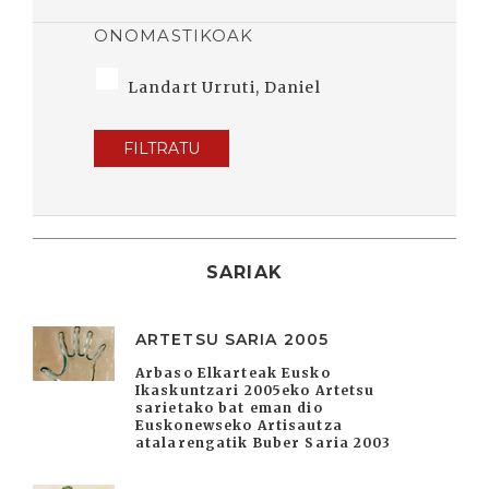
ONOMASTIKOAK
Landart Urruti, Daniel
FILTRATU
SARIAK
ARTETSU SARIA 2005
Arbaso Elkarteak Eusko
Ikaskuntzari 2005eko Artetsu
sarietako bat eman dio
Euskonewseko Artisautza
atalarengatik Buber Saria 2003