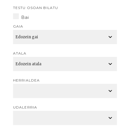
TESTU OSOAN BILATU
Bai
GAIA
ATALA
HERRIALDEA
UDALERRIA