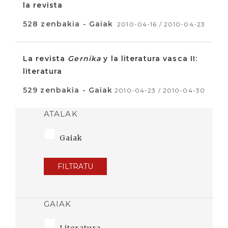
la revista
528 zenbakia - Gaiak
2010-04-16 / 2010-04-23
La revista
Gernika
y la literatura vasca II:
literatura
529 zenbakia - Gaiak
2010-04-23 / 2010-04-30
ATALAK
Gaiak
FILTRATU
GAIAK