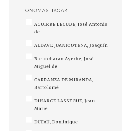
ONOMASTIKOAK
AGUIRRE LECUBE, José Antonio
de
ALDAVE JUANICOTENA, Joaquín
Barandiaran Ayerbe, José
Miguel de
CARRANZA DE MIRANDA,
Bartolomé
DIHARCE LASSEGUE, Jean-
Marie
DUFAU, Dominique