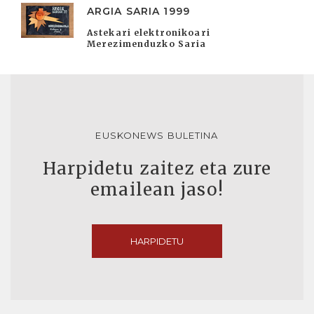
ARGIA SARIA 1999
Astekari elektronikoari
Merezimenduzko Saria
EUSKONEWS BULETINA
Harpidetu zaitez eta zure
emailean jaso!
HARPIDETU