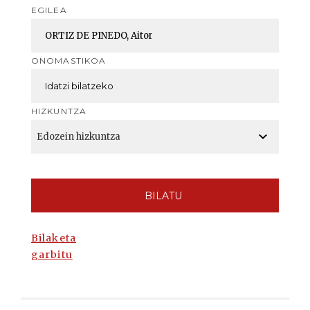
EGILEA
ONOMASTIKOA
HIZKUNTZA
BILATU
Bilaketa
garbitu