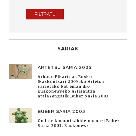
FILTRATU
SARIAK
ARTETSU SARIA 2005
Arbaso Elkarteak Eusko
Ikaskuntzari 2005eko Artetsu
sarietako bat eman dio
Euskonewseko Artisautza
atalarengatik Buber Saria 2003
BUBER SARIA 2003
On line komunikabide onenari Buber
Saria 2003. Euskonews