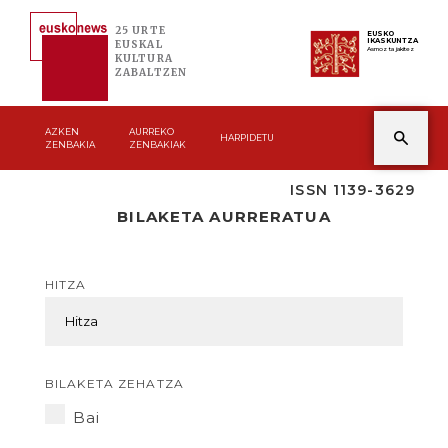
25 URTE
EUSKO
IKASKUNTZA
EUSKAL
Asmoz ta jakitez
KULTURA
ZABALTZEN
AZKEN
AURREKO
HARPIDETU
ZENBAKIA
ZENBAKIAK
ISSN 1139-3629
BILAKETA AURRERATUA
HITZA
BILAKETA ZEHATZA
Bai