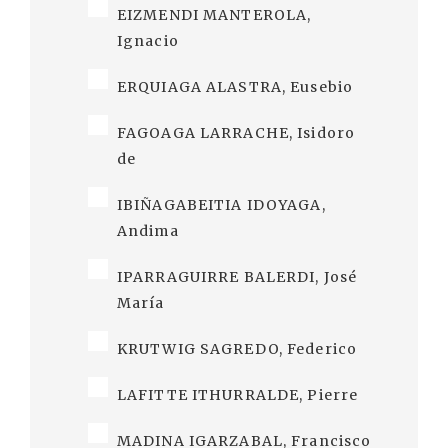
EIZMENDI MANTEROLA,
Ignacio
ERQUIAGA ALASTRA, Eusebio
FAGOAGA LARRACHE, Isidoro
de
IBIÑAGABEITIA IDOYAGA,
Andima
IPARRAGUIRRE BALERDI, José
María
KRUTWIG SAGREDO, Federico
LAFITTE ITHURRALDE, Pierre
MADINA IGARZABAL, Francisco