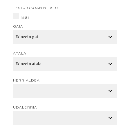
TESTU OSOAN BILATU
Bai
GAIA
ATALA
HERRIALDEA
UDALERRIA