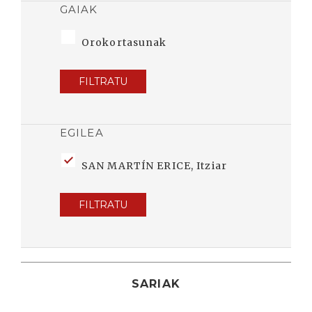
GAIAK
Orokortasunak
FILTRATU
EGILEA
SAN MARTÍN ERICE, Itziar
FILTRATU
SARIAK