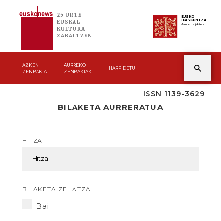
25 URTE
EUSKO
IKASKUNTZA
EUSKAL
Asmoz ta jakitez
KULTURA
ZABALTZEN
AZKEN
AURREKO
HARPIDETU
ZENBAKIA
ZENBAKIAK
ISSN 1139-3629
BILAKETA AURRERATUA
HITZA
BILAKETA ZEHATZA
Bai