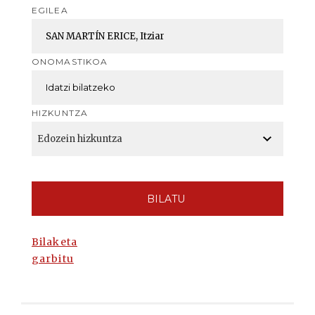
EGILEA
ONOMASTIKOA
HIZKUNTZA
BILATU
Bilaketa
garbitu