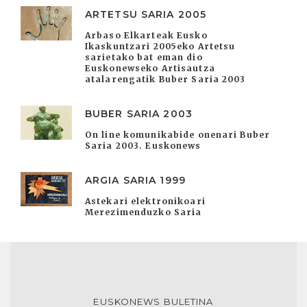
ARTETSU SARIA 2005
Arbaso Elkarteak Eusko
Ikaskuntzari 2005eko Artetsu
sarietako bat eman dio
Euskonewseko Artisautza
atalarengatik Buber Saria 2003
BUBER SARIA 2003
On line komunikabide onenari Buber
Saria 2003. Euskonews
ARGIA SARIA 1999
Astekari elektronikoari
Merezimenduzko Saria
EUSKONEWS BULETINA