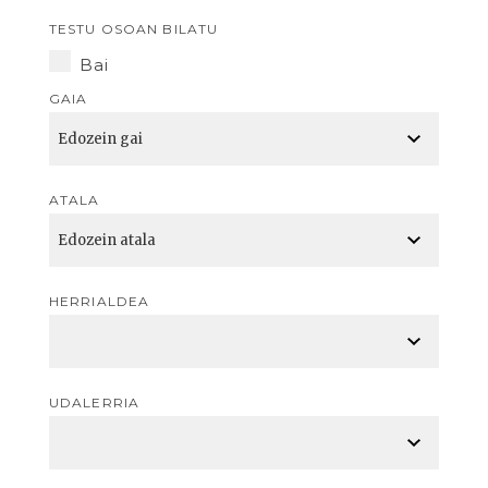
TESTU OSOAN BILATU
Bai
GAIA
ATALA
HERRIALDEA
UDALERRIA