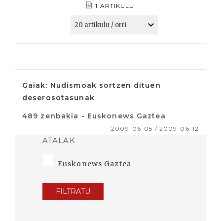
1 ARTIKULU
Gaiak: Nudismoak sortzen dituen
deserosotasunak
489 zenbakia - Euskonews Gaztea
2009-06-05 / 2009-06-12
ATALAK
Euskonews Gaztea
FILTRATU