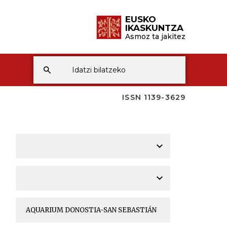
EUSKO
IKASKUNTZA
Asmoz ta jakitez
ISSN 1139-3629
A
A
A