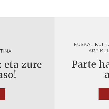
EUSKAL KULT
ARTIKU
TINA
Parte ha
 eta zure
aso!