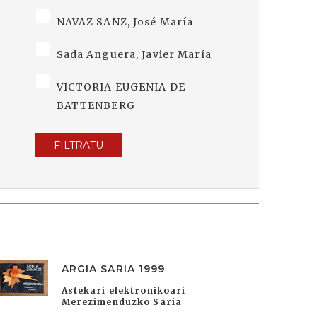
NAVAZ SANZ, José María
Sada Anguera, Javier María
VICTORIA EUGENIA DE
BATTENBERG
FILTRATU
ARGIA SARIA 1999
Astekari elektronikoari
Merezimenduzko Saria