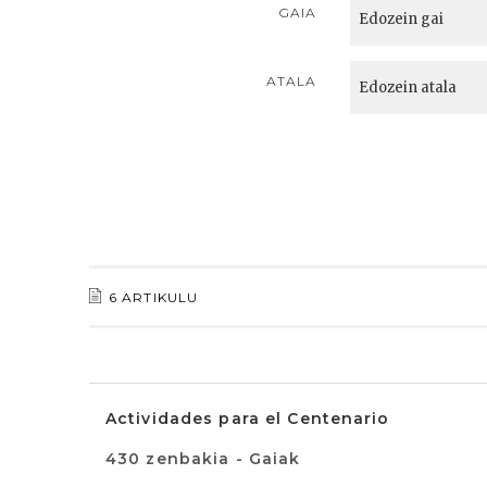
GAIA
ATALA
6 ARTIKULU
Actividades para el Centenario
430 zenbakia - Gaiak