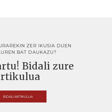
URAREKIN ZER IKUSIA DUEN
LUREN BAT DAUKAZU?
rtu! Bidali zure
artikulua
BIDALI ARTIKULUA