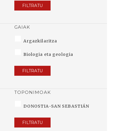
FILTRATU
GAIAK
Argazkilaritza
Biologia eta geologia
FILTRATU
TOPONIMOAK
DONOSTIA-SAN SEBASTIÁN
FILTRATU