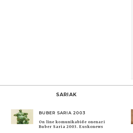
SARIAK
BUBER SARIA 2003
On line komunikabide onenari
Buber Saria 2003. Euskonews