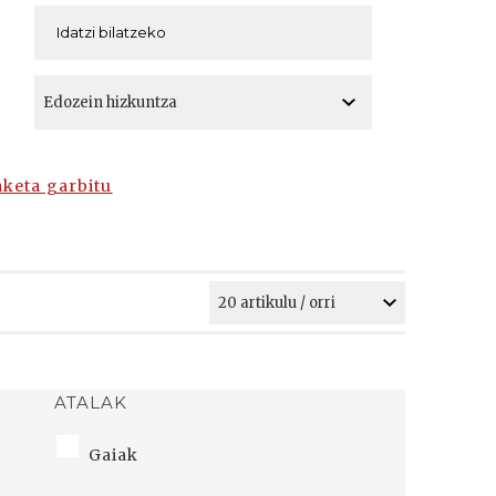
A
A
aketa garbitu
ATALAK
Gaiak