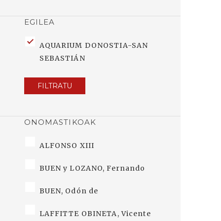
EGILEA
AQUARIUM DONOSTIA-SAN
SEBASTIÁN
FILTRATU
ONOMASTIKOAK
ALFONSO XIII
BUEN y LOZANO, Fernando
BUEN, Odón de
LAFFITTE OBINETA, Vicente