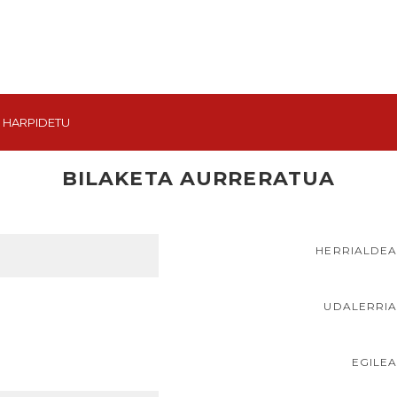
HARPIDETU
BILAKETA AURRERATUA
HERRIALDE
UDALERRI
EGILE