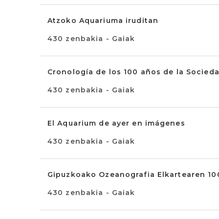
Atzoko Aquariuma iruditan
430 zenbakia - Gaiak
Cronología de los 100 años de la Socied
430 zenbakia - Gaiak
El Aquarium de ayer en imágenes
430 zenbakia - Gaiak
Gipuzkoako Ozeanografia Elkartearen 10
430 zenbakia - Gaiak