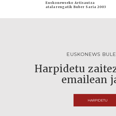
Euskonewseko Artisautza
atalarengatik Buber Saria 2003
EUSKONEWS BULE
Harpidetu zaitez
emailean j
HARPIDETU