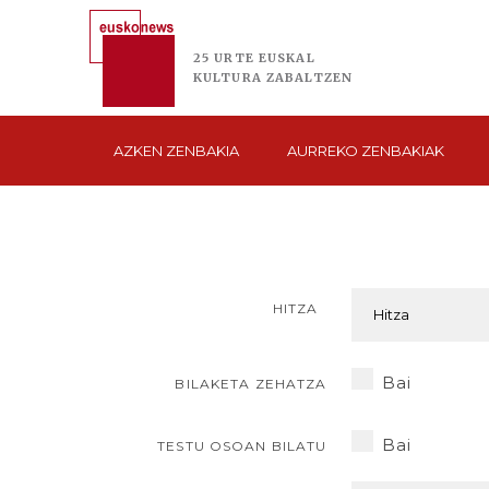
25 URTE
EUSKAL
KULTURA
ZABALTZEN
AZKEN
ZENBAKIA
AURREKO
ZENBAKIAK
HITZA
Bai
BILAKETA ZEHATZA
Bai
TESTU OSOAN BILATU