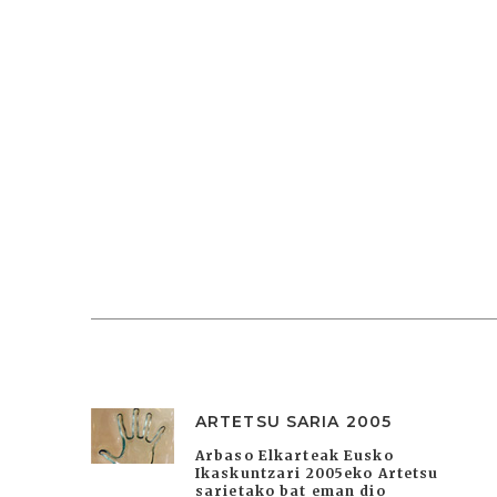
ARTETSU SARIA 2005
Arbaso Elkarteak Eusko
Ikaskuntzari 2005eko Artetsu
sarietako bat eman dio