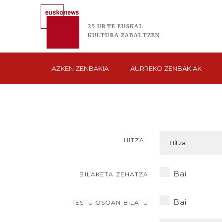
25 URTE
EUSKAL
KULTURA
ZABALTZEN
AZKEN
ZENBAKIA
AURREKO
ZENBAKIAK
HITZA
Bai
BILAKETA ZEHATZA
Bai
TESTU OSOAN BILATU