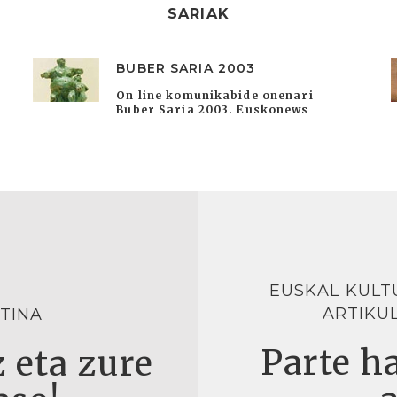
SARIAK
BUBER SARIA 2003
On line komunikabide onenari
Buber Saria 2003. Euskonews
EUSKAL KULT
ARTIKU
TINA
Parte ha
 eta zure