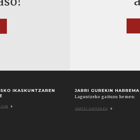
aso!
USKO IKASKUNTZAREN
JARRI GUREKIN HARREM
E
Laguntzeko gaituzu hemen:
EGIN
IDATZI GAITZAZU