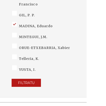
Francisco
GIL, P. P.
MADINA, Eduardo
MINTEGUI, J.M.
ORUE-ETXEBARRIA, Xabier
Telleria, K.
YUSTA, I.
FILTRATU