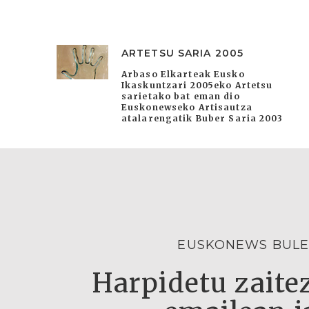
ARTETSU SARIA 2005
Arbaso Elkarteak Eusko
Ikaskuntzari 2005eko Artetsu
sarietako bat eman dio
Euskonewseko Artisautza
atalarengatik Buber Saria 2003
EUSKONEWS BULE
Harpidetu zaitez