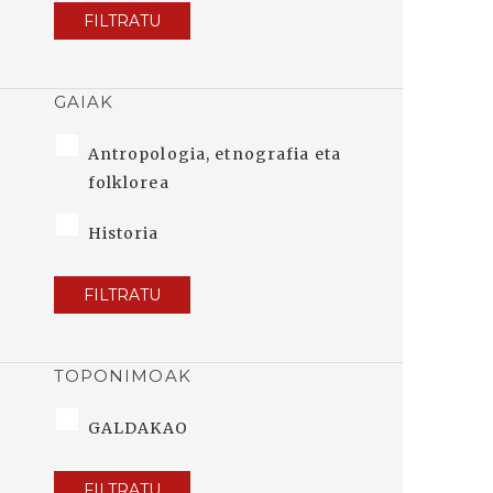
FILTRATU
GAIAK
Antropologia, etnografia eta
folklorea
Historia
FILTRATU
TOPONIMOAK
GALDAKAO
FILTRATU