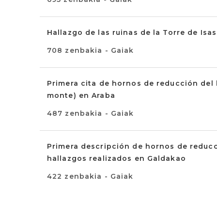
Hallazgo de las ruinas de la Torre de Isa
708 zenbakia - Gaiak
Primera cita de hornos de reducción del h
monte) en Araba
487 zenbakia - Gaiak
Primera descripción de hornos de reducci
hallazgos realizados en Galdakao
422 zenbakia - Gaiak