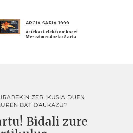
ARGIA SARIA 1999
Astekari elektronikoari
Merezimenduzko Saria
URAREKIN ZER IKUSIA DUEN
LUREN BAT DAUKAZU?
rtu! Bidali zure