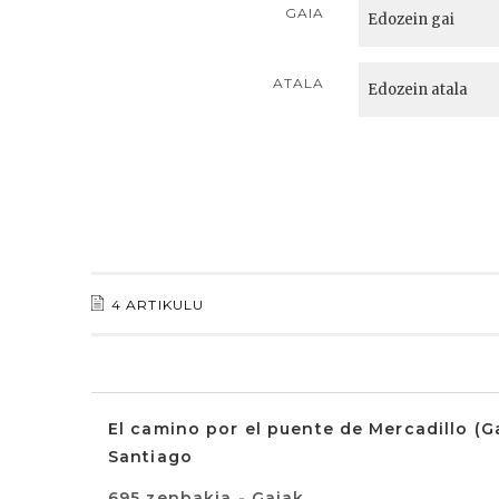
GAIA
ATALA
4 ARTIKULU
El camino por el puente de Mercadillo (
Santiago
695 zenbakia - Gaiak