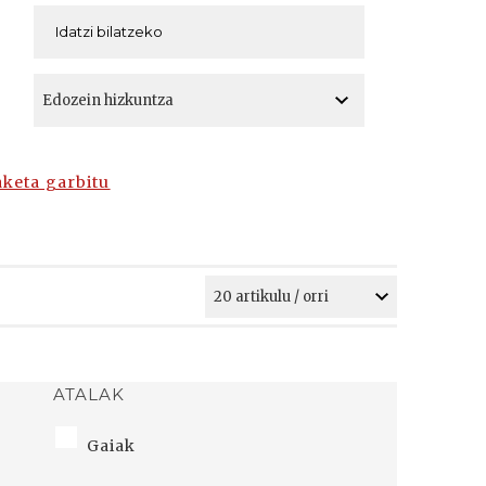
A
A
aketa garbitu
ATALAK
Gaiak