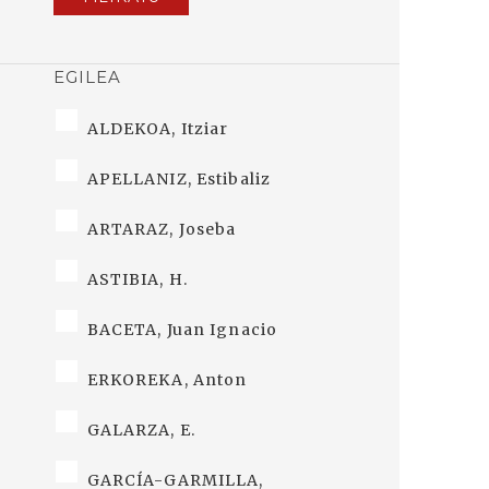
EGILEA
ALDEKOA, Itziar
APELLANIZ, Estibaliz
ARTARAZ, Joseba
ASTIBIA, H.
BACETA, Juan Ignacio
ERKOREKA, Anton
GALARZA, E.
GARCÍA-GARMILLA,