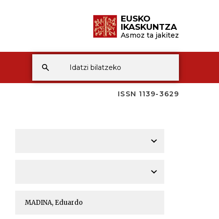
EUSKO
IKASKUNTZA
Asmoz ta jakitez
ISSN 1139-3629
A
A
A