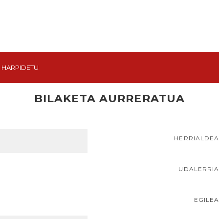
HARPIDETU
BILAKETA AURRERATUA
HERRIALDE
UDALERRI
EGILE