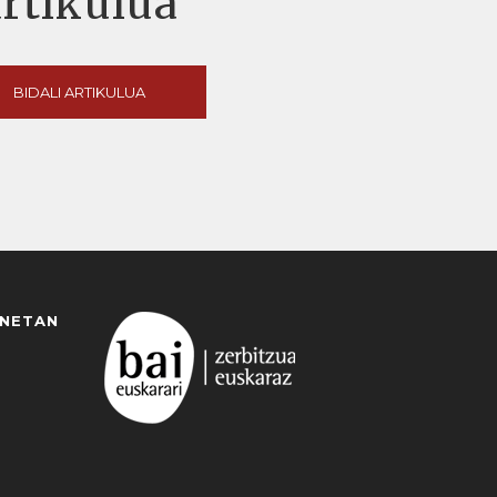
artikulua
BIDALI ARTIKULUA
ANETAN