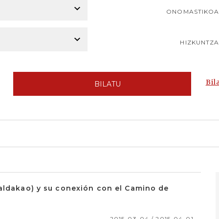
ONOMASTIKO
HIZKUNTZ
Bil
BILATU
Galdakao) y su conexión con el Camino de
2015-03-04 / 2015-04-01