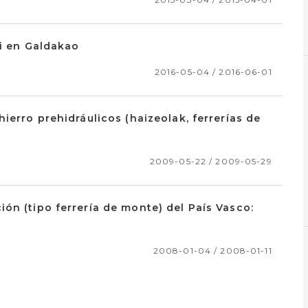
si en Galdakao
2016-05-04 / 2016-06-01
ierro prehidráulicos (haizeolak, ferrerías de
2009-05-22 / 2009-05-29
ón (tipo ferrería de monte) del País Vasco:
2008-01-04 / 2008-01-11