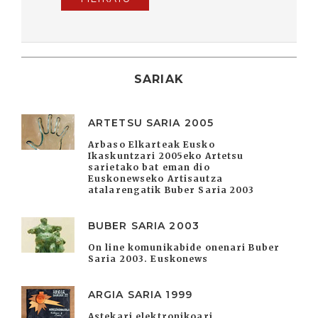
SARIAK
ARTETSU SARIA 2005
Arbaso Elkarteak Eusko
Ikaskuntzari 2005eko Artetsu
sarietako bat eman dio
Euskonewseko Artisautza
atalarengatik Buber Saria 2003
BUBER SARIA 2003
On line komunikabide onenari Buber
Saria 2003. Euskonews
ARGIA SARIA 1999
Astekari elektronikoari