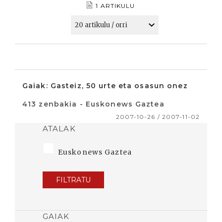
1 ARTIKULU
Gaiak: Gasteiz, 50 urte eta osasun onez
413 zenbakia - Euskonews Gaztea
2007-10-26 / 2007-11-02
ATALAK
Euskonews Gaztea
FILTRATU
GAIAK