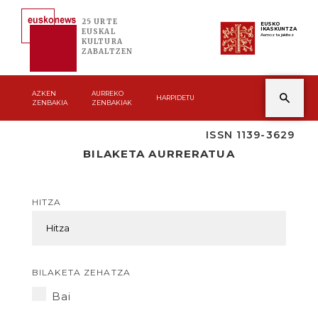
25 URTE
EUSKO
IKASKUNTZA
EUSKAL
Asmoz ta jakitez
KULTURA
ZABALTZEN
AZKEN
AURREKO
HARPIDETU
ZENBAKIA
ZENBAKIAK
ISSN 1139-3629
BILAKETA AURRERATUA
HITZA
BILAKETA ZEHATZA
Bai