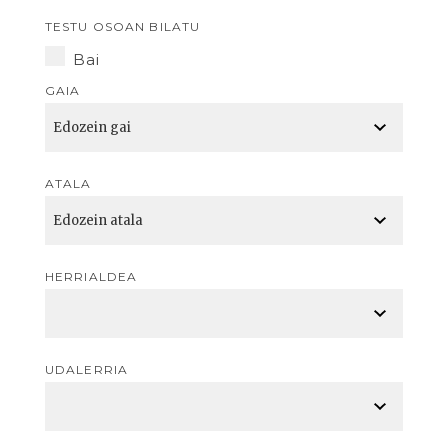
TESTU OSOAN BILATU
Bai
GAIA
ATALA
HERRIALDEA
UDALERRIA