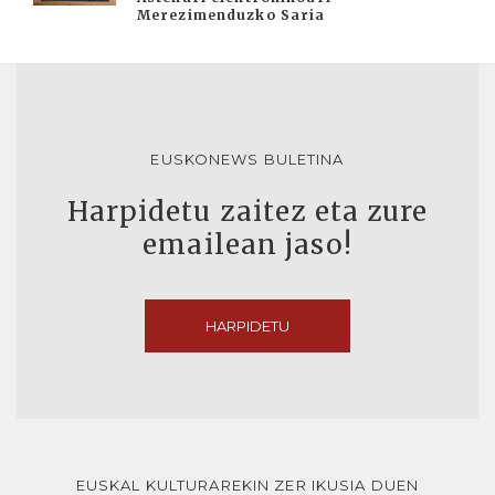
Merezimenduzko Saria
EUSKONEWS BULETINA
Harpidetu zaitez eta zure
emailean jaso!
HARPIDETU
EUSKAL KULTURAREKIN ZER IKUSIA DUEN