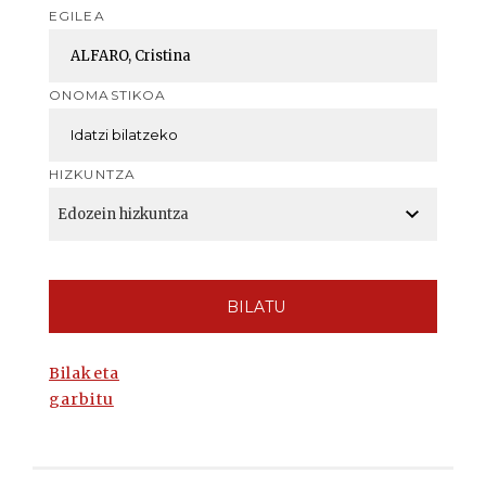
EGILEA
ONOMASTIKOA
HIZKUNTZA
BILATU
Bilaketa
garbitu