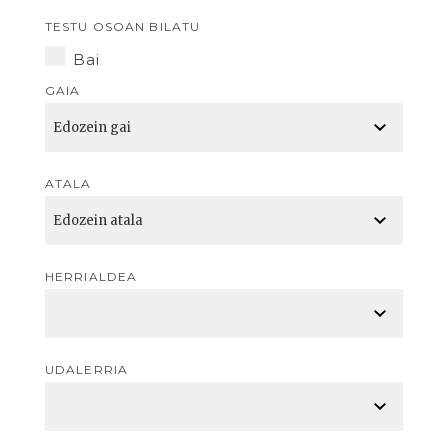
TESTU OSOAN BILATU
Bai
GAIA
ATALA
HERRIALDEA
UDALERRIA