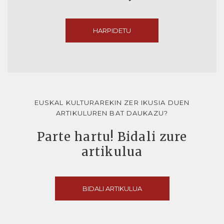
HARPIDETU
EUSKAL KULTURAREKIN ZER IKUSIA DUEN
ARTIKULUREN BAT DAUKAZU?
Parte hartu! Bidali zure
artikulua
BIDALI ARTIKULUA