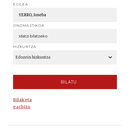
EGILEA
ONOMASTIKOA
HIZKUNTZA
BILATU
Bilaketa
garbitu