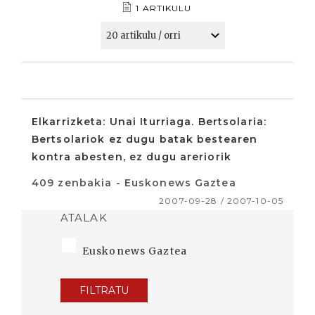
1 ARTIKULU
Elkarrizketa: Unai Iturriaga. Bertsolaria:
Bertsolariok ez dugu batak bestearen
kontra abesten, ez dugu areriorik
409 zenbakia - Euskonews Gaztea
2007-09-28 / 2007-10-05
ATALAK
Euskonews Gaztea
FILTRATU