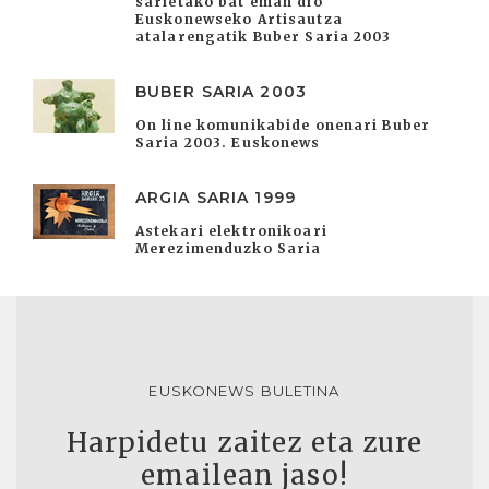
sarietako bat eman dio
Euskonewseko Artisautza
atalarengatik Buber Saria 2003
BUBER SARIA 2003
On line komunikabide onenari Buber
Saria 2003. Euskonews
ARGIA SARIA 1999
Astekari elektronikoari
Merezimenduzko Saria
EUSKONEWS BULETINA
Harpidetu zaitez eta zure
emailean jaso!