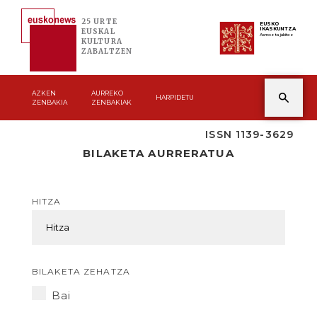
25 URTE
EUSKO
IKASKUNTZA
EUSKAL
Asmoz ta jakitez
KULTURA
ZABALTZEN
AZKEN
AURREKO
HARPIDETU
ZENBAKIA
ZENBAKIAK
ISSN 1139-3629
BILAKETA AURRERATUA
HITZA
BILAKETA ZEHATZA
Bai