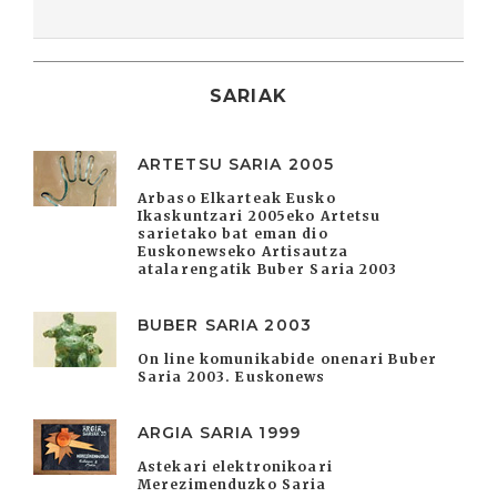
SARIAK
ARTETSU SARIA 2005
Arbaso Elkarteak Eusko
Ikaskuntzari 2005eko Artetsu
sarietako bat eman dio
Euskonewseko Artisautza
atalarengatik Buber Saria 2003
BUBER SARIA 2003
On line komunikabide onenari Buber
Saria 2003. Euskonews
ARGIA SARIA 1999
Astekari elektronikoari
Merezimenduzko Saria