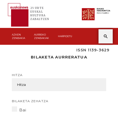
25 URTE
EUSKO
IKASKUNTZA
EUSKAL
Asmoz ta jakitez
KULTURA
ZABALTZEN
AZKEN
AURREKO
HARPIDETU
ZENBAKIA
ZENBAKIAK
ISSN 1139-3629
BILAKETA AURRERATUA
HITZA
BILAKETA ZEHATZA
Bai