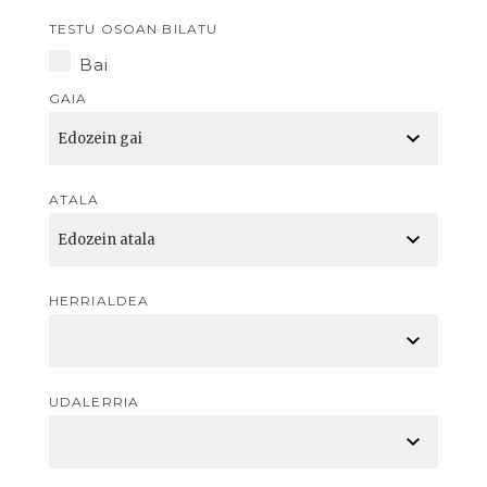
TESTU OSOAN BILATU
Bai
GAIA
ATALA
HERRIALDEA
UDALERRIA