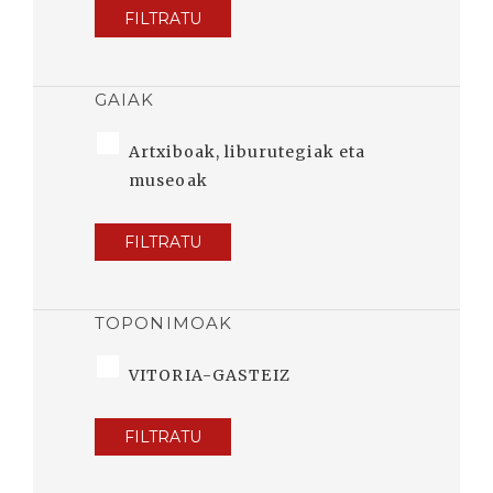
FILTRATU
GAIAK
Artxiboak, liburutegiak eta
museoak
FILTRATU
TOPONIMOAK
VITORIA-GASTEIZ
FILTRATU