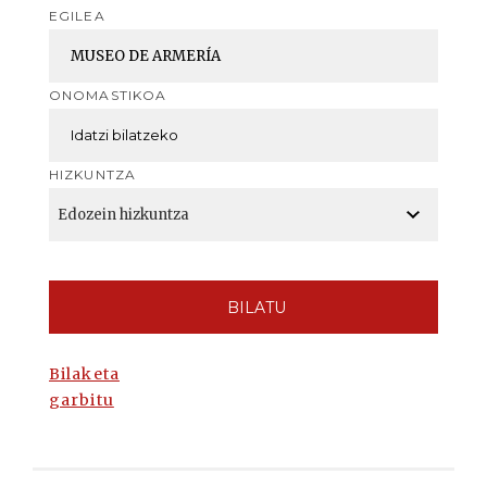
EGILEA
ONOMASTIKOA
HIZKUNTZA
BILATU
Bilaketa
garbitu