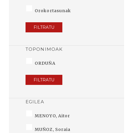
Orokortasunak
FILTRATU
TOPONIMOAK
ORDUÑA
FILTRATU
EGILEA
MENOYO, Aitor
MUÑOZ, Soraia