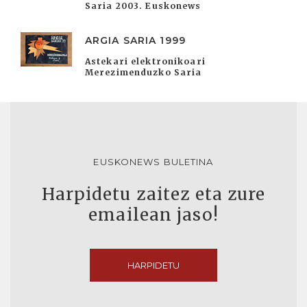
Saria 2003. Euskonews
ARGIA SARIA 1999
Astekari elektronikoari
Merezimenduzko Saria
EUSKONEWS BULETINA
Harpidetu zaitez eta zure
emailean jaso!
HARPIDETU