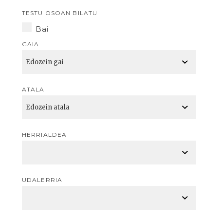
TESTU OSOAN BILATU
Bai
GAIA
ATALA
HERRIALDEA
UDALERRIA