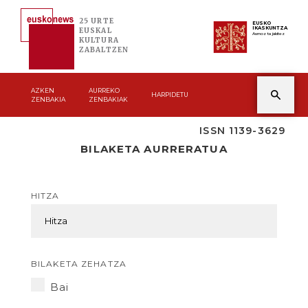
25 URTE
EUSKO
IKASKUNTZA
EUSKAL
Asmoz ta jakitez
KULTURA
ZABALTZEN
AZKEN
AURREKO
HARPIDETU
ZENBAKIA
ZENBAKIAK
ISSN 1139-3629
BILAKETA AURRERATUA
HITZA
BILAKETA ZEHATZA
Bai