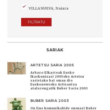
VILLANUEVA, Naiara
FILTRATU
SARIAK
ARTETSU SARIA 2005
Arbaso Elkarteak Eusko
Ikaskuntzari 2005eko Artetsu
sarietako bat eman dio
Euskonewseko Artisautza
atalarengatik Buber Saria 2003
BUBER SARIA 2003
On line komunikabide onenari Buber