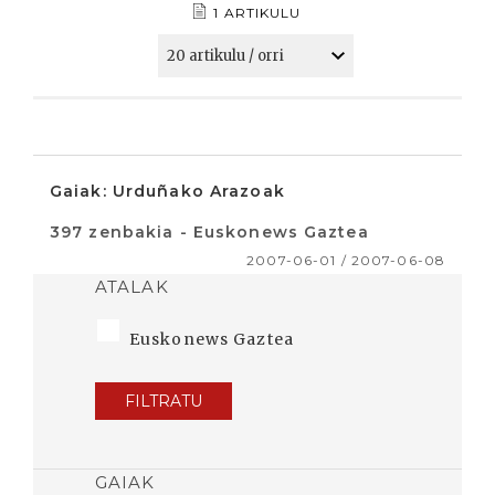
1 ARTIKULU
Gaiak: Urduñako Arazoak
397 zenbakia - Euskonews Gaztea
2007-06-01 / 2007-06-08
ATALAK
Euskonews Gaztea
FILTRATU
GAIAK