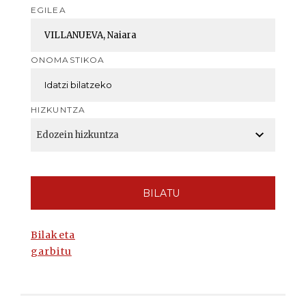
EGILEA
ONOMASTIKOA
HIZKUNTZA
BILATU
Bilaketa
garbitu