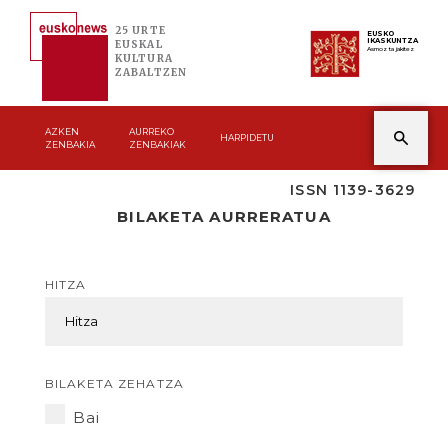
25 URTE
EUSKO
IKASKUNTZA
EUSKAL
Asmoz ta jakitez
KULTURA
ZABALTZEN
AZKEN
AURREKO
HARPIDETU
ZENBAKIA
ZENBAKIAK
ISSN 1139-3629
BILAKETA AURRERATUA
HITZA
BILAKETA ZEHATZA
Bai