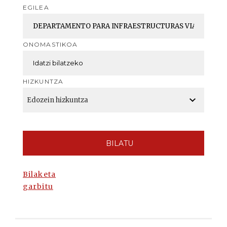
EGILEA
ONOMASTIKOA
HIZKUNTZA
BILATU
Bilaketa
garbitu