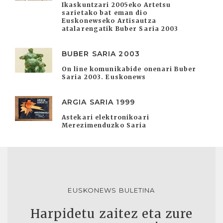
Ikaskuntzari 2005eko Artetsu
sarietako bat eman dio
Euskonewseko Artisautza
atalarengatik Buber Saria 2003
BUBER SARIA 2003
On line komunikabide onenari Buber
Saria 2003. Euskonews
ARGIA SARIA 1999
Astekari elektronikoari
Merezimenduzko Saria
EUSKONEWS BULETINA
Harpidetu zaitez eta zure