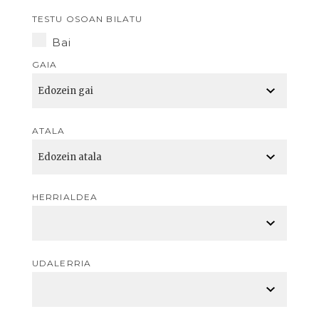
TESTU OSOAN BILATU
Bai
GAIA
ATALA
HERRIALDEA
UDALERRIA