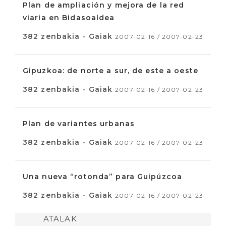
Plan de ampliación y mejora de la red
viaria en Bidasoaldea
382 zenbakia - Gaiak
2007-02-16 / 2007-02-23
Gipuzkoa: de norte a sur, de este a oeste
382 zenbakia - Gaiak
2007-02-16 / 2007-02-23
Plan de variantes urbanas
382 zenbakia - Gaiak
2007-02-16 / 2007-02-23
Una nueva “rotonda” para Guipúzcoa
382 zenbakia - Gaiak
2007-02-16 / 2007-02-23
ATALAK