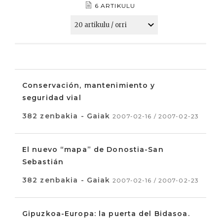
6 ARTIKULU
Conservación, mantenimiento y
seguridad vial
382 zenbakia - Gaiak
2007-02-16 / 2007-02-23
El nuevo “mapa” de Donostia-San
Sebastián
382 zenbakia - Gaiak
2007-02-16 / 2007-02-23
Gipuzkoa-Europa: la puerta del Bidasoa.