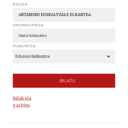
EGILEA
ONOMASTIKOA
HIZKUNTZA
BILATU
Bilaketa
garbitu