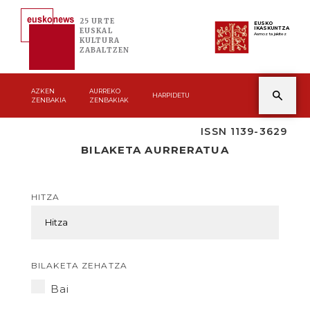
25 URTE
EUSKO
IKASKUNTZA
EUSKAL
Asmoz ta jakitez
KULTURA
ZABALTZEN
AZKEN
AURREKO
HARPIDETU
ZENBAKIA
ZENBAKIAK
ISSN 1139-3629
BILAKETA AURRERATUA
HITZA
BILAKETA ZEHATZA
Bai