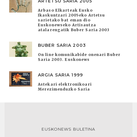
ARTETSU SARIA 2005
Arbaso Elkarteak Eusko
Ikaskuntzari 2005eko Artetsu
sarietako bat eman dio
Euskonewseko Artisautza
atalarengatik Buber Saria 2003
BUBER SARIA 2003
On line komunikabide onenari Buber
Saria 2003. Euskonews
ARGIA SARIA 1999
Astekari elektronikoari
Merezimenduzko Saria
EUSKONEWS BULETINA