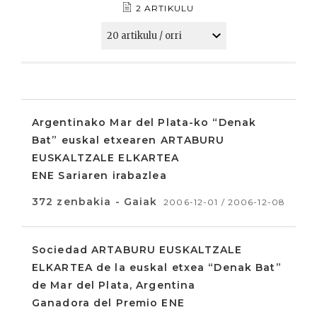
2 ARTIKULU
Argentinako Mar del Plata-ko “Denak
Bat” euskal etxearen ARTABURU
EUSKALTZALE ELKARTEA
ENE Sariaren irabazlea
372 zenbakia - Gaiak
2006-12-01 / 2006-12-08
Sociedad ARTABURU EUSKALTZALE
ELKARTEA de la euskal etxea “Denak Bat”
de Mar del Plata, Argentina
Ganadora del Premio ENE