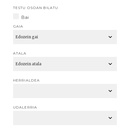
TESTU OSOAN BILATU
Bai
GAIA
ATALA
HERRIALDEA
UDALERRIA