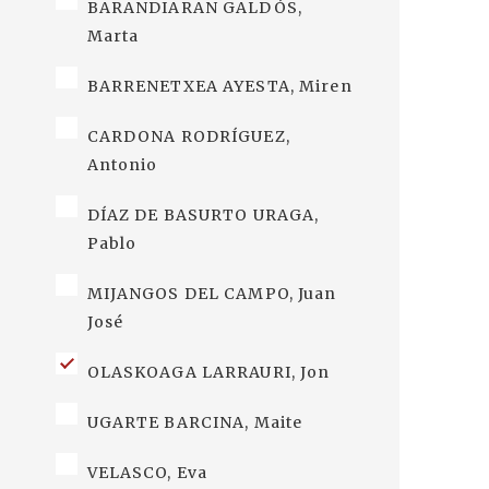
BARANDIARAN GALDÓS,
Marta
BARRENETXEA AYESTA, Miren
CARDONA RODRÍGUEZ,
Antonio
DÍAZ DE BASURTO URAGA,
Pablo
MIJANGOS DEL CAMPO, Juan
José
OLASKOAGA LARRAURI, Jon
UGARTE BARCINA, Maite
VELASCO, Eva