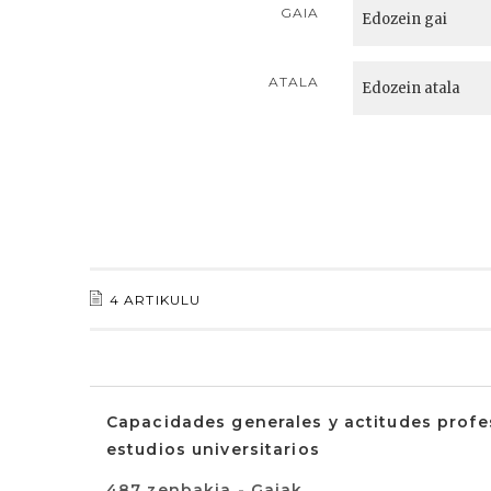
GAIA
ATALA
4 ARTIKULU
Capacidades generales y actitudes profes
estudios universitarios
487 zenbakia - Gaiak