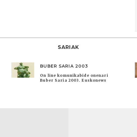
SARIAK
BUBER SARIA 2003
On line komunikabide onenari
Buber Saria 2003. Euskonews