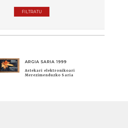
FILTRATU
ARGIA SARIA 1999
Astekari elektronikoari
Merezimenduzko Saria