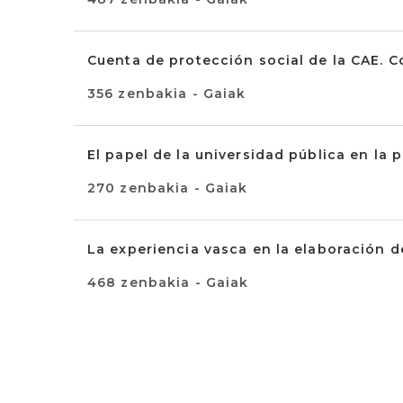
Cuenta de protección social de la CAE. C
356 zenbakia - Gaiak
El papel de la universidad pública en la 
270 zenbakia - Gaiak
La experiencia vasca en la elaboración d
468 zenbakia - Gaiak