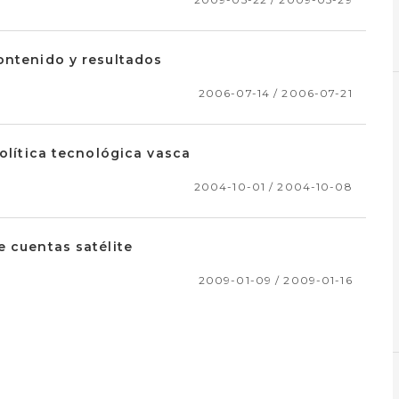
ontenido y resultados
2006-07-14 / 2006-07-21
política tecnológica vasca
2004-10-01 / 2004-10-08
e cuentas satélite
2009-01-09 / 2009-01-16