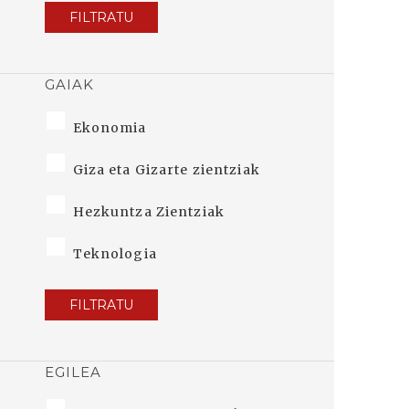
FILTRATU
GAIAK
Ekonomia
Giza eta Gizarte zientziak
Hezkuntza Zientziak
Teknologia
FILTRATU
EGILEA