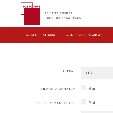
25 URTE
EUSKAL
KULTURA
ZABALTZEN
AZKEN
ZENBAKIA
AURREKO
ZENBAKIAK
HITZA
Bai
BILAKETA ZEHATZA
Bai
TESTU OSOAN BILATU