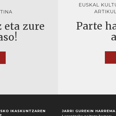
EUSKAL KULT
ARTIKU
TINA
Parte ha
 eta zure
aso!
USKO IKASKUNTZAREN
JARRI GUREKIN HARREM
E