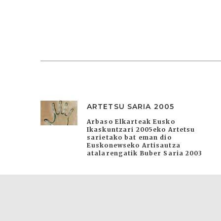
ARTETSU SARIA 2005
Arbaso Elkarteak Eusko
Ikaskuntzari 2005eko Artetsu
sarietako bat eman dio
Euskonewseko Artisautza
atalarengatik Buber Saria 2003