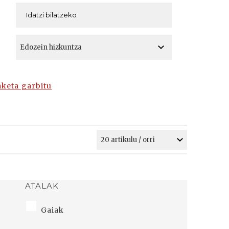
A
A
aketa garbitu
ATALAK
Gaiak