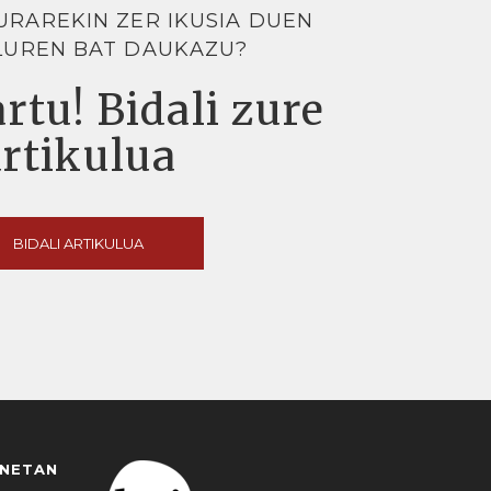
URAREKIN ZER IKUSIA DUEN
LUREN BAT DAUKAZU?
rtu! Bidali zure
artikulua
BIDALI ARTIKULUA
ANETAN