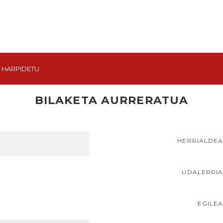
HARPIDETU
BILAKETA AURRERATUA
HERRIALDE
UDALERRI
EGILE