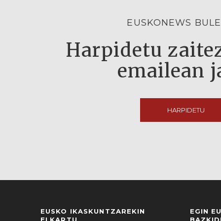
EUSKONEWS BULE
Harpidetu zaitez
emailean j
HARPIDETU
EUSKO IKASKUNTZAREKIN
EGIN E
ELKARTU
BAZKID