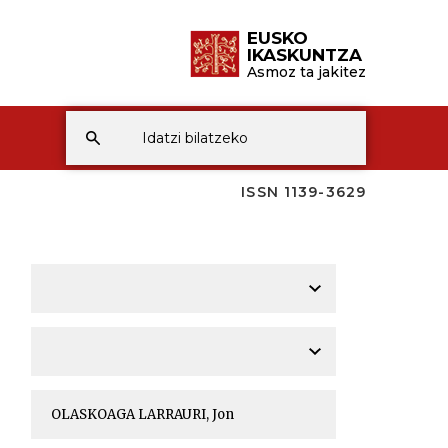
EUSKO
IKASKUNTZA
Asmoz ta jakitez
ISSN 1139-3629
A
A
A