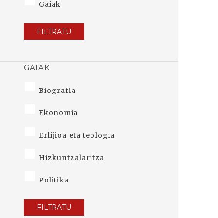
Gaiak
FILTRATU
GAIAK
Biografia
Ekonomia
Erlijioa eta teologia
Hizkuntzalaritza
Politika
FILTRATU