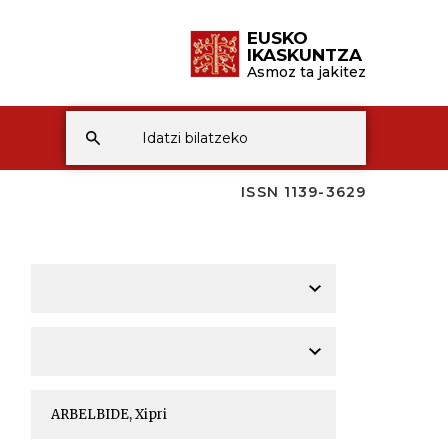
EUSKO
IKASKUNTZA
Asmoz ta jakitez
ISSN 1139-3629
A
A
A