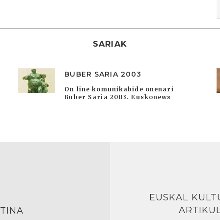
SARIAK
BUBER SARIA 2003
On line komunikabide onenari
Buber Saria 2003. Euskonews
EUSKAL KULT
ARTIKU
TINA