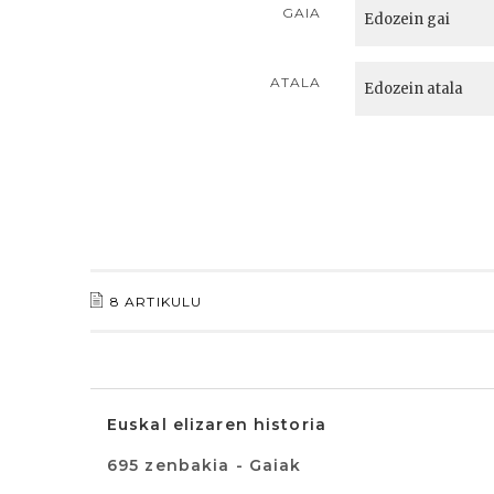
GAIA
ATALA
8 ARTIKULU
Euskal elizaren historia
695 zenbakia - Gaiak