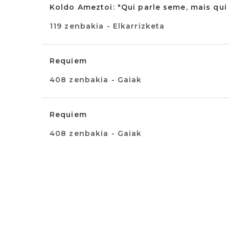
Koldo Ameztoi: "Qui parle seme, mais qui 
119 zenbakia - Elkarrizketa
Requiem
408 zenbakia - Gaiak
Requiem
408 zenbakia - Gaiak