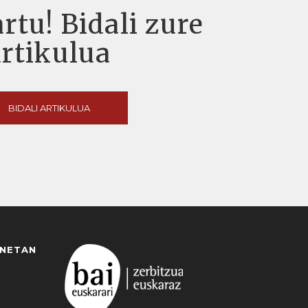
rtu! Bidali zure
artikulua
BIDALI ARTIKULUA
ANETAN