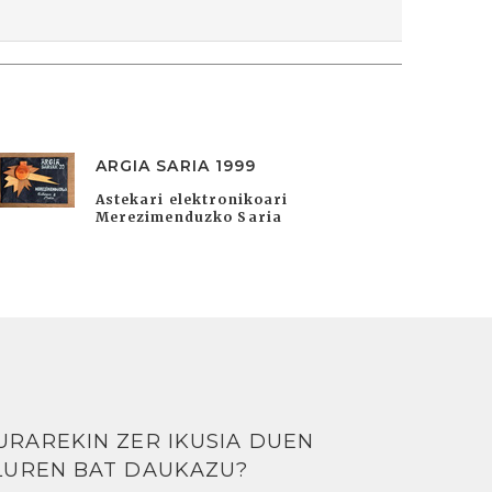
ARGIA SARIA 1999
Astekari elektronikoari
Merezimenduzko Saria
URAREKIN ZER IKUSIA DUEN
LUREN BAT DAUKAZU?