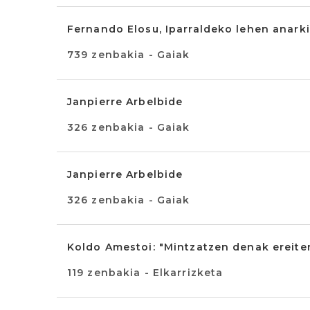
Fernando Elosu, Iparraldeko lehen anarki
739 zenbakia - Gaiak
Janpierre Arbelbide
326 zenbakia - Gaiak
Janpierre Arbelbide
326 zenbakia - Gaiak
Koldo Amestoi: "Mintzatzen denak ereiten
119 zenbakia - Elkarrizketa