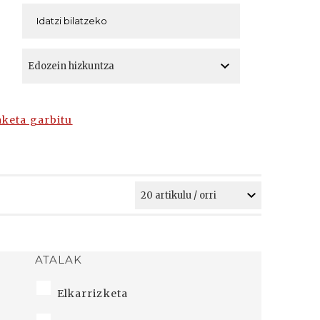
A
A
aketa garbitu
ATALAK
Elkarrizketa