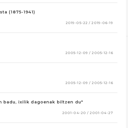
sta (1875-1941)
2019-05-22 / 2019-06-19
2005-12-09 / 2005-12-16
2005-12-09 / 2005-12-16
 badu, ixilik dagoenak biltzen du"
2001-04-20 / 2001-04-27