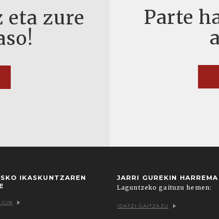
Parte ha
 eta zure
aso!
USKO IKASKUNTZAREN
JARRI GUREKIN HARREM
E
Laguntzeko gaituzu hemen:
EGIN
IDATZI GAITZAZU