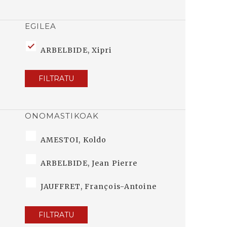
EGILEA
ARBELBIDE, Xipri
FILTRATU
ONOMASTIKOAK
AMESTOI, Koldo
ARBELBIDE, Jean Pierre
JAUFFRET, François-Antoine
FILTRATU