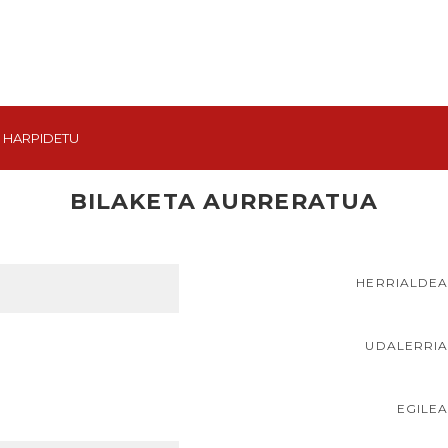
HARPIDETU
BILAKETA AURRERATUA
HERRIALDE
UDALERRI
EGILE