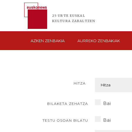
25 URTE
EUSKAL
KULTURA
ZABALTZEN
AZKEN
ZENBAKIA
AURREKO
ZENBAKIAK
HITZA
Bai
BILAKETA ZEHATZA
Bai
TESTU OSOAN BILATU