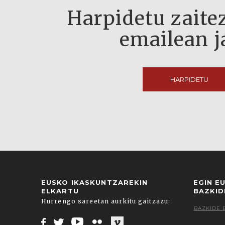
Harpidetu zaitez
emailean j
HARPIDETU
EUSKO IKASKUNTZAREKIN
EGIN E
ELKARTU
BAZKID
Hurrengo sareetan aurkitu gaitzazu:
BAZKIDE 