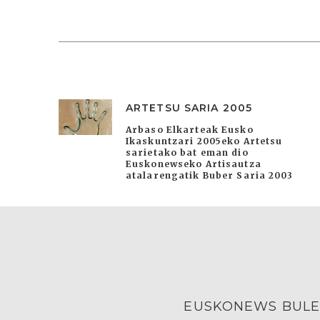
ARTETSU SARIA 2005
Arbaso Elkarteak Eusko
Ikaskuntzari 2005eko Artetsu
sarietako bat eman dio
Euskonewseko Artisautza
atalarengatik Buber Saria 2003
EUSKONEWS BULE