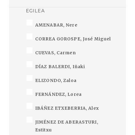
EGILEA
AMENABAR, Nere
CORREA GOROSPE, José Miguel
CUEVAS, Carmen
DÍAZ BALERDI, Iñaki
ELIZONDO, Zaloa
FERNÁNDEZ, Lorea
IBÁÑEZ ETXEBERRIA, Alex
JIMÉNEZ DE ABERASTURI,
Estitxu