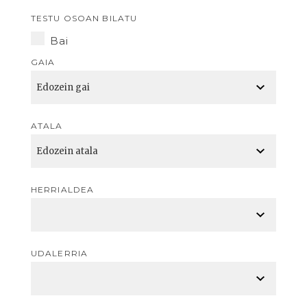
TESTU OSOAN BILATU
Bai
GAIA
ATALA
HERRIALDEA
UDALERRIA