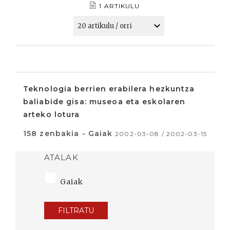
1 ARTIKULU
Teknologia berrien erabilera hezkuntza
baliabide gisa: museoa eta eskolaren
arteko lotura
158 zenbakia - Gaiak
2002-03-08 / 2002-03-15
ATALAK
Gaiak
FILTRATU