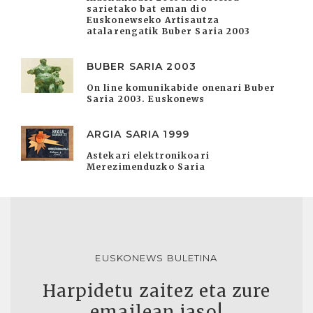
sarietako bat eman dio
Euskonewseko Artisautza
atalarengatik Buber Saria 2003
BUBER SARIA 2003
On line komunikabide onenari Buber
Saria 2003. Euskonews
ARGIA SARIA 1999
Astekari elektronikoari
Merezimenduzko Saria
EUSKONEWS BULETINA
Harpidetu zaitez eta zure
emailean jaso!