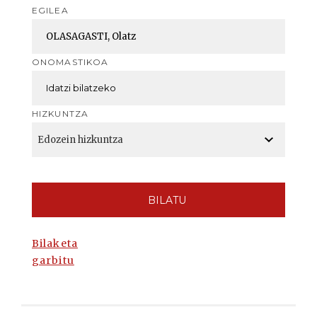
EGILEA
ONOMASTIKOA
HIZKUNTZA
BILATU
Bilaketa
garbitu