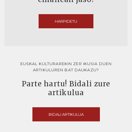
HARPIDETU
EUSKAL KULTURAREKIN ZER IKUSIA DUEN
ARTIKULUREN BAT DAUKAZU?
Parte hartu! Bidali zure
artikulua
BIDALI ARTIKULUA