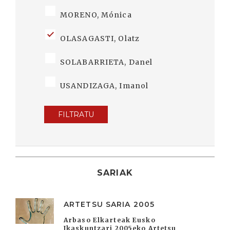
MORENO, Mónica
OLASAGASTI, Olatz
SOLABARRIETA, Danel
USANDIZAGA, Imanol
FILTRATU
SARIAK
ARTETSU SARIA 2005
Arbaso Elkarteak Eusko
Ikaskuntzari 2005eko Artetsu