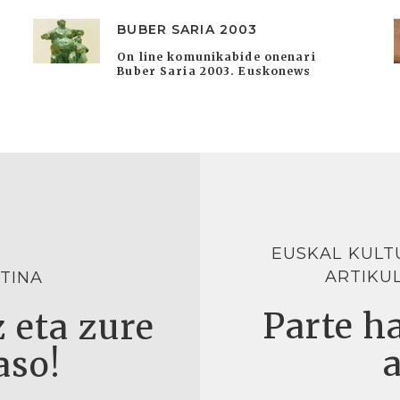
BUBER SARIA 2003
On line komunikabide onenari
Buber Saria 2003. Euskonews
EUSKAL KULT
ARTIKU
TINA
Parte ha
 eta zure
aso!