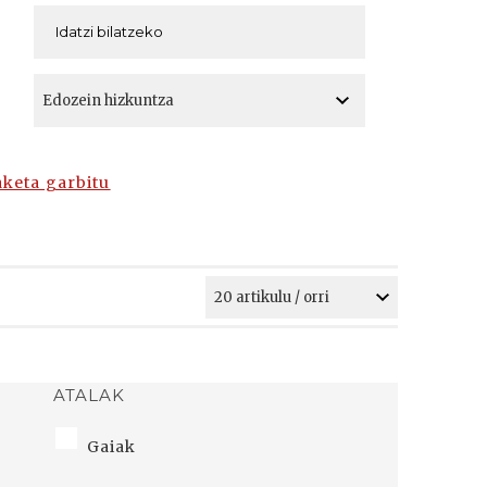
A
A
aketa garbitu
ATALAK
Gaiak