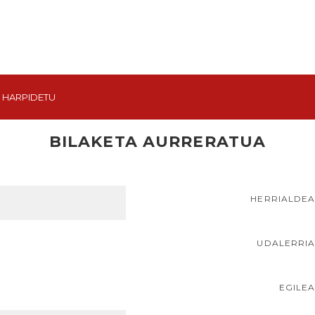
HARPIDETU
BILAKETA AURRERATUA
HERRIALDE
UDALERRI
EGILE