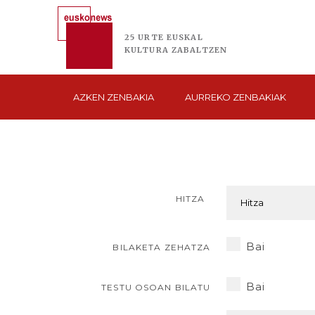
25 URTE
EUSKAL
KULTURA
ZABALTZEN
AZKEN
ZENBAKIA
AURREKO
ZENBAKIAK
HITZA
Bai
BILAKETA ZEHATZA
Bai
TESTU OSOAN BILATU