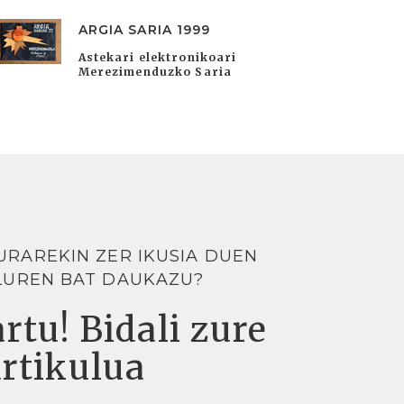
ARGIA SARIA 1999
Astekari elektronikoari
Merezimenduzko Saria
URAREKIN ZER IKUSIA DUEN
LUREN BAT DAUKAZU?
rtu! Bidali zure
artikulua