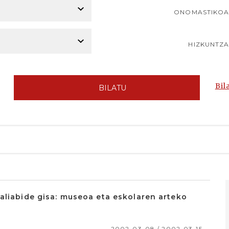
ONOMASTIKO
HIZKUNTZ
Bil
BILATU
aliabide gisa: museoa eta eskolaren arteko
2002-03-08 / 2002-03-15