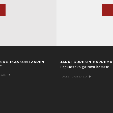
USKO IKASKUNTZAREN
JARRI GUREKIN HARREM
E
Laguntzeko gaituzu hemen:
EGIN
IDATZI GAITZAZU