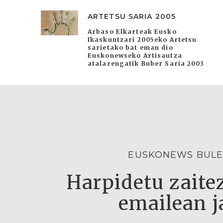
ARTETSU SARIA 2005
Arbaso Elkarteak Eusko
Ikaskuntzari 2005eko Artetsu
sarietako bat eman dio
Euskonewseko Artisautza
atalarengatik Buber Saria 2003
EUSKONEWS BULE
Harpidetu zaitez
emailean j