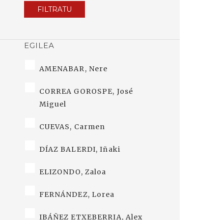
FILTRATU
EGILEA
AMENABAR, Nere
CORREA GOROSPE, José
Miguel
CUEVAS, Carmen
DÍAZ BALERDI, Iñaki
ELIZONDO, Zaloa
FERNÁNDEZ, Lorea
IBÁÑEZ ETXEBERRIA, Alex