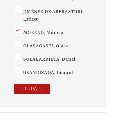
JIMÉNEZ DE ABERASTURI,
Estitxu
MORENO, Mónica
OLASAGASTI, Olatz
SOLABARRIETA, Danel
USANDIZAGA, Imanol
FILTRATU