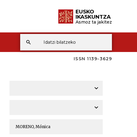
EUSKO
IKASKUNTZA
Asmoz ta jakitez
ISSN 1139-3629
A
A
A