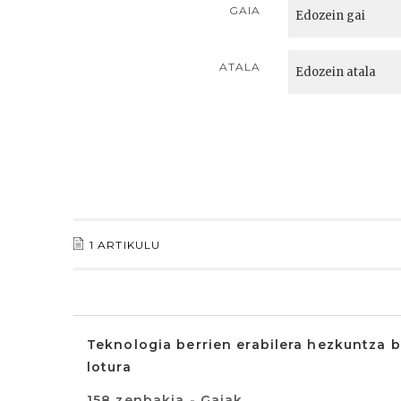
GAIA
ATALA
1 ARTIKULU
Teknologia berrien erabilera hezkuntza b
lotura
158 zenbakia - Gaiak