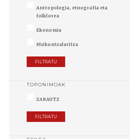
Antropologia, etnografia eta
folklorea
Ekonomia
Hizkuntzalaritza
FILTRATU
TOPONIMOAK
ZARAUTZ
FILTRATU