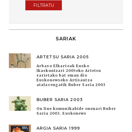
FILTRATU
SARIAK
ARTETSU SARIA 2005
Arbaso Elkarteak Eusko
Ikaskuntzari 2005eko Artetsu
sarietako bat eman dio
Euskonewseko Artisautza
atalarengatik Buber Saria 2003
BUBER SARIA 2003
On line komunikabide onenari Buber
Saria 2003. Euskonews
ARGIA SARIA 1999