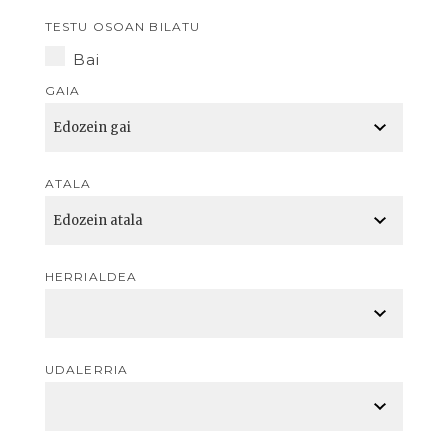
TESTU OSOAN BILATU
Bai
GAIA
ATALA
HERRIALDEA
UDALERRIA