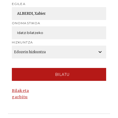
EGILEA
ONOMASTIKOA
HIZKUNTZA
BILATU
Bilaketa
garbitu