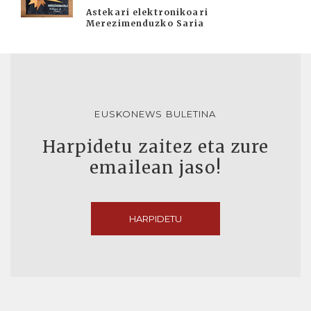
Astekari elektronikoari
Merezimenduzko Saria
EUSKONEWS BULETINA
Harpidetu zaitez eta zure
emailean jaso!
HARPIDETU