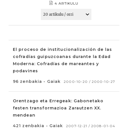
4 ARTIKULU
El proceso de institucionalización de las
cofradías guipuzcoanas durante la Edad
Moderna: Cofradías de mareantes y
podavines
96 zenbakia - Gaiak
2000-10-20 / 2000-10-27
Orentzago eta Erregeak: Gabonetako
festen transformazioa Zarautzen XX.
mendean
421 zenbakia - Gaiak
2007-12-21 / 2008-01-04