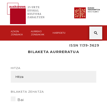
25 URTE
EUSKO
IKASKUNTZA
EUSKAL
Asmoz ta jakitez
KULTURA
ZABALTZEN
AZKEN
AURREKO
HARPIDETU
ZENBAKIA
ZENBAKIAK
ISSN 1139-3629
BILAKETA AURRERATUA
HITZA
BILAKETA ZEHATZA
Bai