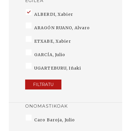
EGILEA
ALBERDI, Xabier
ARAGÓN RUANO, Alvaro
ETXABE, Xabier
GARCÍA, Julio
UGARTEBURU, Iñaki
FILTRATU
ONOMASTIKOAK
Caro Baroja, Julio