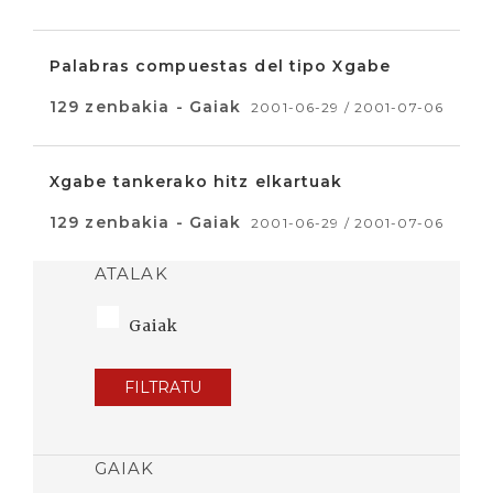
Palabras compuestas del tipo Xgabe
129 zenbakia - Gaiak
2001-06-29 / 2001-07-06
Xgabe tankerako hitz elkartuak
129 zenbakia - Gaiak
2001-06-29 / 2001-07-06
ATALAK
Gaiak
FILTRATU
GAIAK