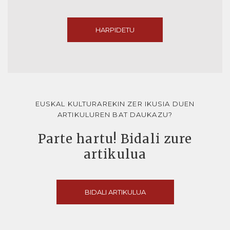
HARPIDETU
EUSKAL KULTURAREKIN ZER IKUSIA DUEN
ARTIKULUREN BAT DAUKAZU?
Parte hartu! Bidali zure
artikulua
BIDALI ARTIKULUA