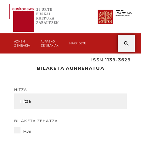
25 URTE
EUSKO
IKASKUNTZA
EUSKAL
Asmoz ta jakitez
KULTURA
ZABALTZEN
AZKEN
AURREKO
HARPIDETU
ZENBAKIA
ZENBAKIAK
ISSN 1139-3629
BILAKETA AURRERATUA
HITZA
BILAKETA ZEHATZA
Bai