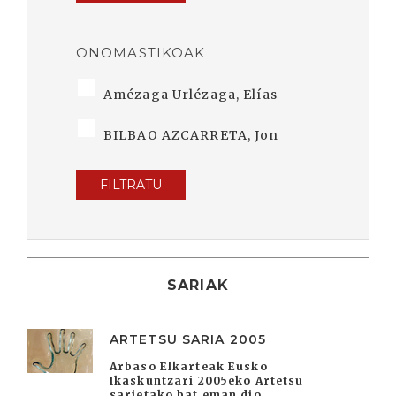
ONOMASTIKOAK
Amézaga Urlézaga, Elías
BILBAO AZCARRETA, Jon
FILTRATU
SARIAK
ARTETSU SARIA 2005
Arbaso Elkarteak Eusko
Ikaskuntzari 2005eko Artetsu
sarietako bat eman dio