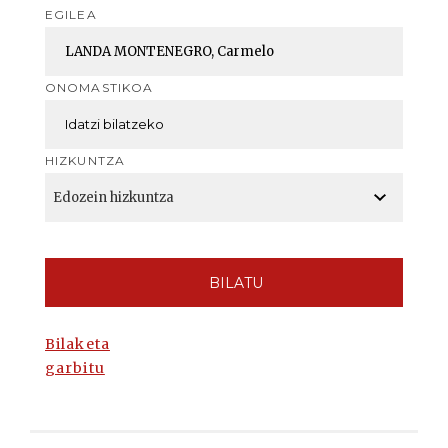
EGILEA
ONOMASTIKOA
HIZKUNTZA
BILATU
Bilaketa
garbitu