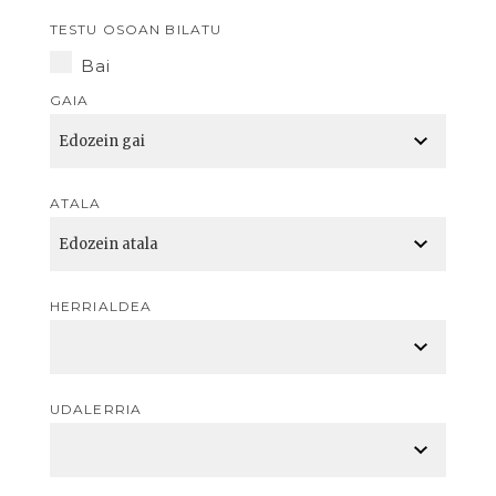
TESTU OSOAN BILATU
Bai
GAIA
ATALA
HERRIALDEA
UDALERRIA