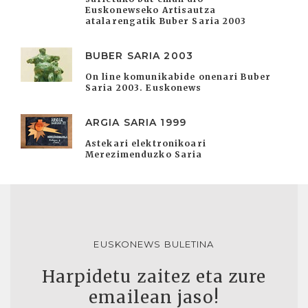
Euskonewseko Artisautza
atalarengatik Buber Saria 2003
BUBER SARIA 2003
On line komunikabide onenari Buber
Saria 2003. Euskonews
ARGIA SARIA 1999
Astekari elektronikoari
Merezimenduzko Saria
EUSKONEWS BULETINA
Harpidetu zaitez eta zure
emailean jaso!