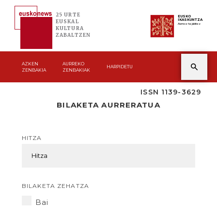
25 URTE
EUSKO
IKASKUNTZA
EUSKAL
Asmoz ta jakitez
KULTURA
ZABALTZEN
AZKEN
AURREKO
HARPIDETU
ZENBAKIA
ZENBAKIAK
ISSN 1139-3629
BILAKETA AURRERATUA
HITZA
BILAKETA ZEHATZA
Bai