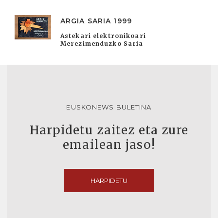
ARGIA SARIA 1999
Astekari elektronikoari
Merezimenduzko Saria
EUSKONEWS BULETINA
Harpidetu zaitez eta zure
emailean jaso!
HARPIDETU