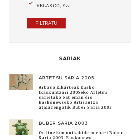
VELASCO, Eva
FILTRATU
SARIAK
ARTETSU SARIA 2005
Arbaso Elkarteak Eusko
Ikaskuntzari 2005eko Artetsu
sarietako bat eman dio
Euskonewseko Artisautza
atalarengatik Buber Saria 2003
BUBER SARIA 2003
On line komunikabide onenari Buber
Saria 2003. Euskonews