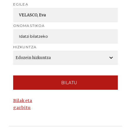
EGILEA
ONOMASTIKOA
HIZKUNTZA
BILATU
Bilaketa
garbitu