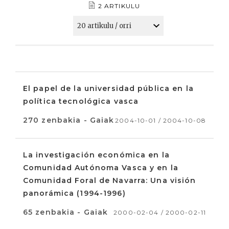
2 ARTIKULU
El papel de la universidad pública en la
política tecnológica vasca
270 zenbakia - Gaiak
2004-10-01 / 2004-10-08
La investigación económica en la
Comunidad Autónoma Vasca y en la
Comunidad Foral de Navarra: Una visión
panorámica (1994-1996)
65 zenbakia - Gaiak
2000-02-04 / 2000-02-11