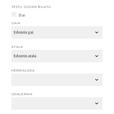
TESTU OSOAN BILATU
Bai
GAIA
ATALA
HERRIALDEA
UDALERRIA