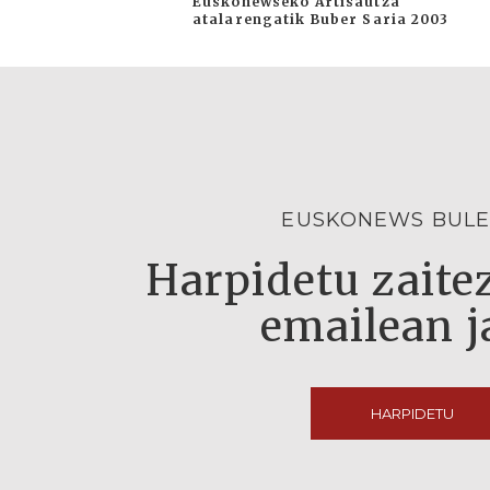
Euskonewseko Artisautza
atalarengatik Buber Saria 2003
EUSKONEWS BULE
Harpidetu zaitez
emailean j
HARPIDETU