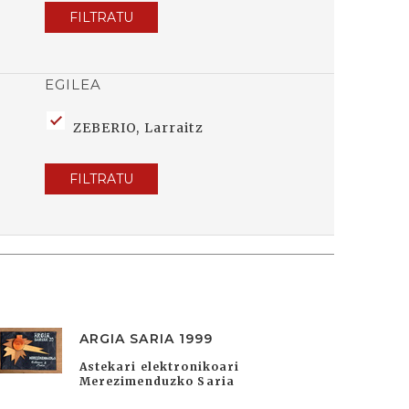
FILTRATU
EGILEA
ZEBERIO, Larraitz
FILTRATU
ARGIA SARIA 1999
Astekari elektronikoari
Merezimenduzko Saria