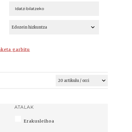
A
A
aketa garbitu
ATALAK
Erakusleihoa