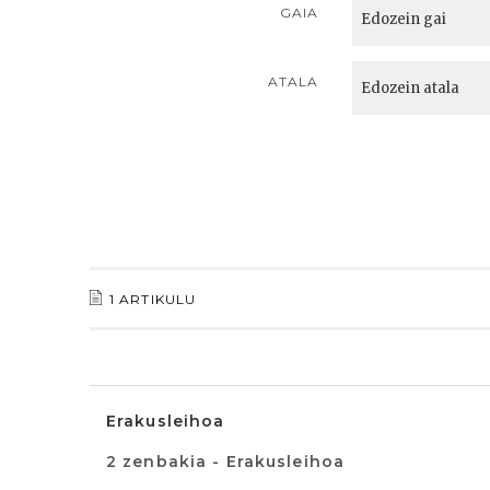
GAIA
ATALA
1 ARTIKULU
Erakusleihoa
2 zenbakia - Erakusleihoa