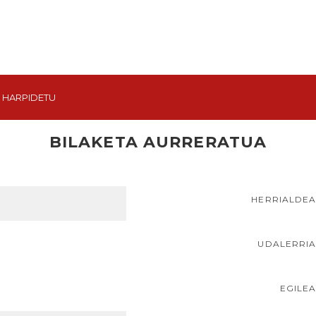
HARPIDETU
BILAKETA AURRERATUA
HERRIALDE
UDALERRI
EGILE