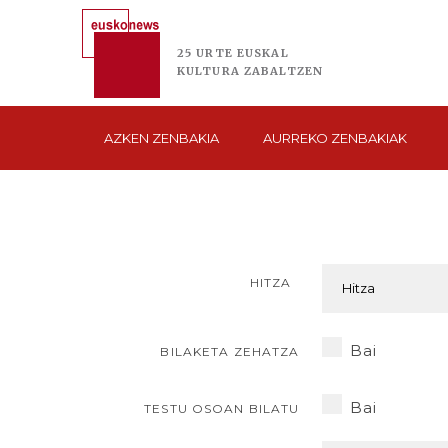
25 URTE
EUSKAL
KULTURA
ZABALTZEN
AZKEN
ZENBAKIA
AURREKO
ZENBAKIAK
HITZA
Bai
BILAKETA ZEHATZA
Bai
TESTU OSOAN BILATU