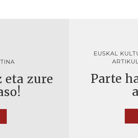
EUSKAL KULT
ARTIKU
TINA
Parte ha
 eta zure
aso!