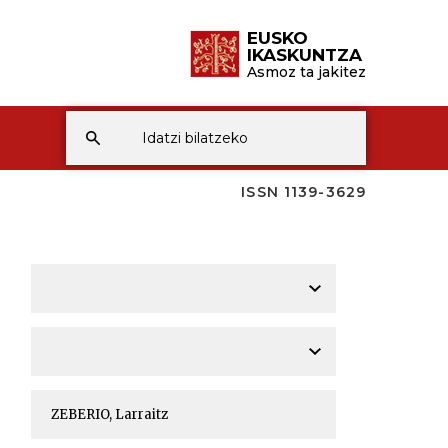
EUSKO
IKASKUNTZA
Asmoz ta jakitez
ISSN 1139-3629
A
A
A