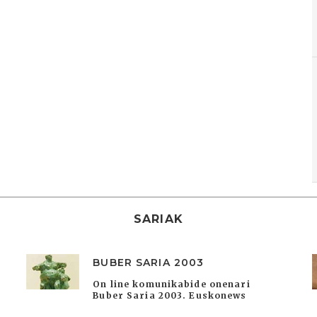
SARIAK
BUBER SARIA 2003
On line komunikabide onenari
Buber Saria 2003. Euskonews