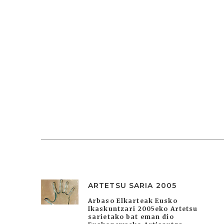
ARTETSU SARIA 2005
Arbaso Elkarteak Eusko
Ikaskuntzari 2005eko Artetsu
sarietako bat eman dio