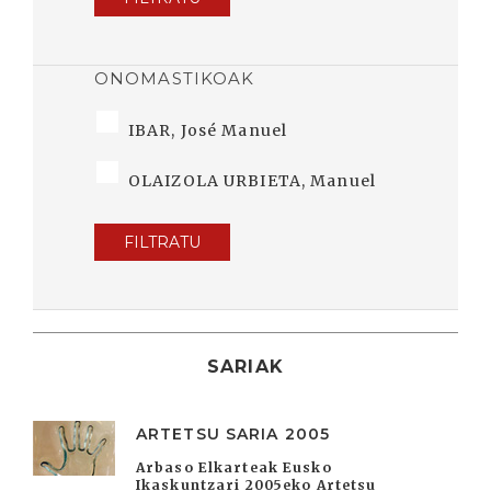
ONOMASTIKOAK
IBAR, José Manuel
OLAIZOLA URBIETA, Manuel
FILTRATU
SARIAK
ARTETSU SARIA 2005
Arbaso Elkarteak Eusko
Ikaskuntzari 2005eko Artetsu