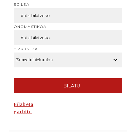
EGILEA
ONOMASTIKOA
HIZKUNTZA
BILATU
Bilaketa
garbitu