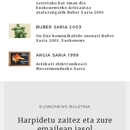
sarietako bat eman dio
Euskonewseko Artisautza
atalarengatik Buber Saria 2003
BUBER SARIA 2003
On line komunikabide onenari Buber
Saria 2003. Euskonews
ARGIA SARIA 1999
Astekari elektronikoari
Merezimenduzko Saria
EUSKONEWS BULETINA
Harpidetu zaitez eta zure
emailean jaso!