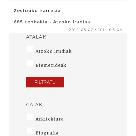
Zestoako harresia
685 zenbakia - Atzoko Irudiak
2014-05-07 / 2014-06-04
ATALAK
Atzoko Irudiak
Efemerideak
FILTRATU
GAIAK
Arkitektura
Biografia