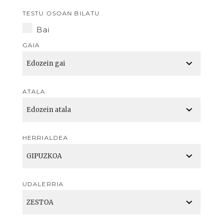
TESTU OSOAN BILATU
Bai
GAIA
ATALA
HERRIALDEA
UDALERRIA