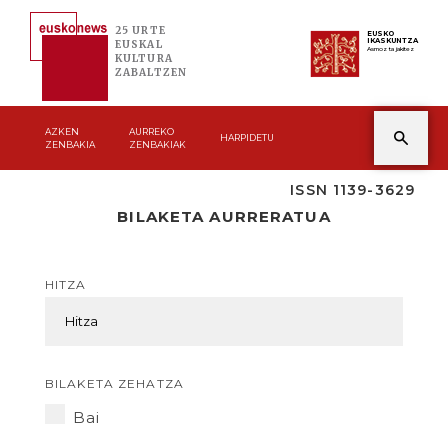
25 URTE
EUSKO
IKASKUNTZA
EUSKAL
Asmoz ta jakitez
KULTURA
ZABALTZEN
AZKEN
AURREKO
HARPIDETU
ZENBAKIA
ZENBAKIAK
ISSN 1139-3629
BILAKETA AURRERATUA
HITZA
BILAKETA ZEHATZA
Bai