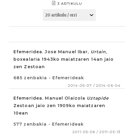
3 ARTIKULU
Efemeridea. Jose Manuel Ibar,
Urtain
,
boxealaria 1943ko maiatzaren 14an jaio
zen Zestoan
685 zenbakia - Efemerideak
2014-05-07 / 2014-06-04
Efemeridea. Manuel Olaizola
Uztapide
Zestoan jaio zen 1909ko maiatzaren
10ean
577 zenbakia - Efemerideak
2011-05-06 / 2011-05-13