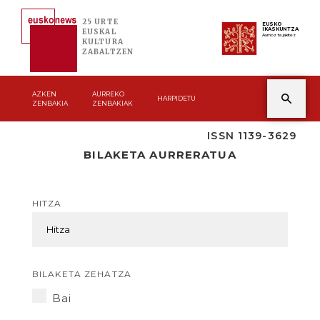
25 URTE
EUSKO
IKASKUNTZA
EUSKAL
Asmoz ta jakitez
KULTURA
ZABALTZEN
AZKEN
AURREKO
HARPIDETU
ZENBAKIA
ZENBAKIAK
ISSN 1139-3629
BILAKETA AURRERATUA
HITZA
BILAKETA ZEHATZA
Bai