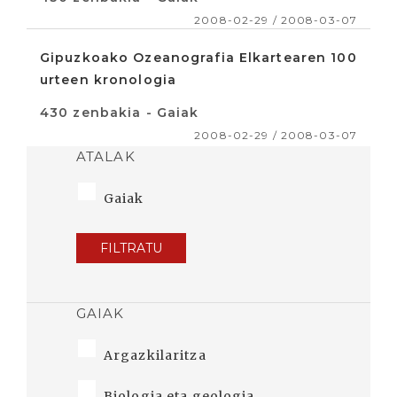
2008-02-29 / 2008-03-07
Gipuzkoako Ozeanografia Elkartearen 100
urteen kronologia
430 zenbakia - Gaiak
2008-02-29 / 2008-03-07
ATALAK
Gaiak
FILTRATU
GAIAK
Argazkilaritza
Biologia eta geologia