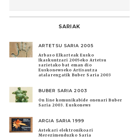
SARIAK
ARTETSU SARIA 2005
Arbaso Elkarteak Eusko
Ikaskuntzari 2005eko Artetsu
sarietako bat eman dio
Euskonewseko Artisautza
atalarengatik Buber Saria 2003
BUBER SARIA 2003
On line komunikabide onenari Buber
Saria 2003. Euskonews
ARGIA SARIA 1999
Astekari elektronikoari
Merezimenduzko Saria