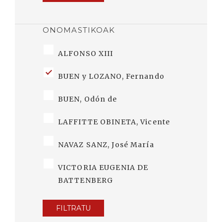
ONOMASTIKOAK
ALFONSO XIII
BUEN y LOZANO, Fernando
BUEN, Odón de
LAFFITTE OBINETA, Vicente
NAVAZ SANZ, José María
VICTORIA EUGENIA DE
BATTENBERG
FILTRATU