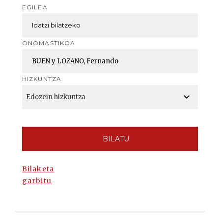
EGILEA
ONOMASTIKOA
HIZKUNTZA
BILATU
Bilaketa
garbitu