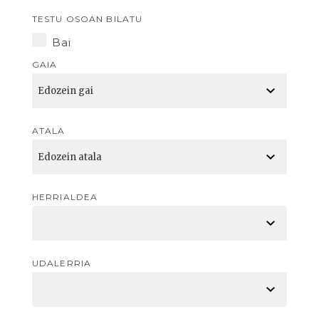
TESTU OSOAN BILATU
Bai
GAIA
ATALA
HERRIALDEA
UDALERRIA