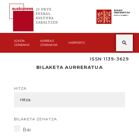
25 URTE
EUSKO
IKASKUNTZA
EUSKAL
Asmoz ta jakitez
KULTURA
ZABALTZEN
AZKEN
AURREKO
HARPIDETU
ZENBAKIA
ZENBAKIAK
ISSN 1139-3629
BILAKETA AURRERATUA
HITZA
BILAKETA ZEHATZA
Bai