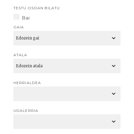
TESTU OSOAN BILATU
Bai
GAIA
ATALA
HERRIALDEA
UDALERRIA