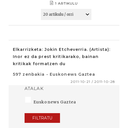
1 ARTIKULU
Elkarrizketa: Jokin Etcheverria. (Artista):
Inor ez da prest kritikarako, bainan
kritikak formatzen du
597 zenbakia - Euskonews Gaztea
2011-10-21 / 2011-10-28
ATALAK
Euskonews Gaztea
FILTRATU