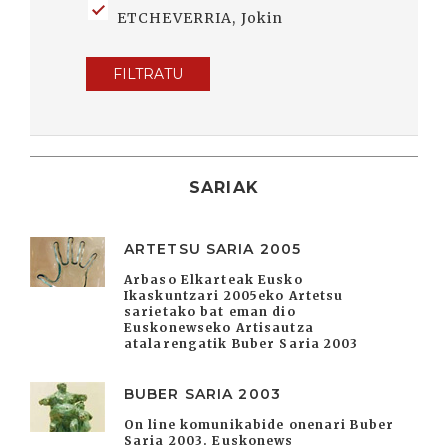
ETCHEVERRIA, Jokin
FILTRATU
SARIAK
ARTETSU SARIA 2005
Arbaso Elkarteak Eusko
Ikaskuntzari 2005eko Artetsu
sarietako bat eman dio
Euskonewseko Artisautza
atalarengatik Buber Saria 2003
BUBER SARIA 2003
On line komunikabide onenari Buber
Saria 2003. Euskonews