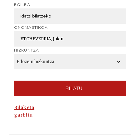
EGILEA
ONOMASTIKOA
HIZKUNTZA
BILATU
Bilaketa
garbitu