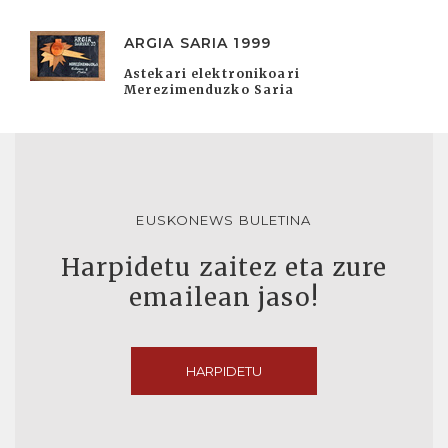
ARGIA SARIA 1999
Astekari elektronikoari
Merezimenduzko Saria
EUSKONEWS BULETINA
Harpidetu zaitez eta zure
emailean jaso!
HARPIDETU