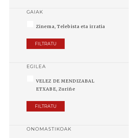
GAIAK
Zinema, Telebista eta irratia
FILTRATU
EGILEA
VELEZ DE MENDIZABAL
ETXABE, Zuriñe
FILTRATU
ONOMASTIKOAK