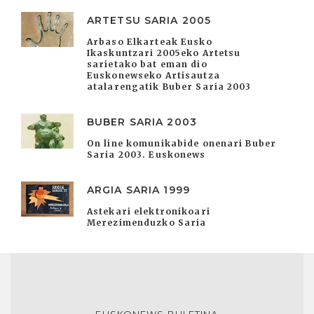
ARTETSU SARIA 2005
Arbaso Elkarteak Eusko
Ikaskuntzari 2005eko Artetsu
sarietako bat eman dio
Euskonewseko Artisautza
atalarengatik Buber Saria 2003
BUBER SARIA 2003
On line komunikabide onenari Buber
Saria 2003. Euskonews
ARGIA SARIA 1999
Astekari elektronikoari
Merezimenduzko Saria