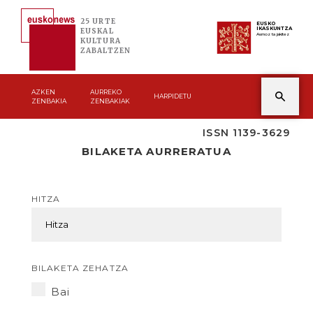
25 URTE
EUSKO
IKASKUNTZA
EUSKAL
Asmoz ta jakitez
KULTURA
ZABALTZEN
AZKEN
AURREKO
HARPIDETU
ZENBAKIA
ZENBAKIAK
ISSN 1139-3629
BILAKETA AURRERATUA
HITZA
BILAKETA ZEHATZA
Bai