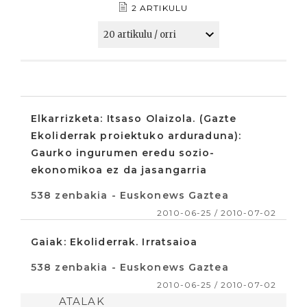
2 ARTIKULU
Elkarrizketa: Itsaso Olaizola. (Gazte
Ekoliderrak proiektuko arduraduna):
Gaurko ingurumen eredu sozio-
ekonomikoa ez da jasangarria
538 zenbakia - Euskonews Gaztea
2010-06-25 / 2010-07-02
Gaiak: Ekoliderrak. Irratsaioa
538 zenbakia - Euskonews Gaztea
2010-06-25 / 2010-07-02
ATALAK