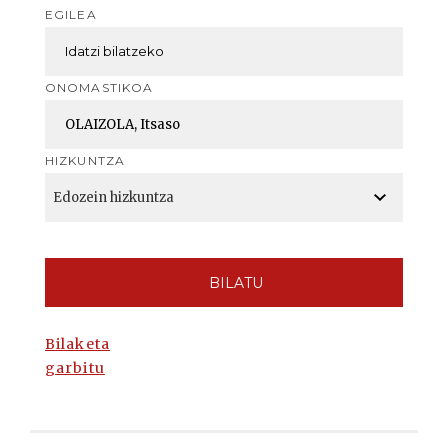
EGILEA
ONOMASTIKOA
HIZKUNTZA
BILATU
Bilaketa
garbitu