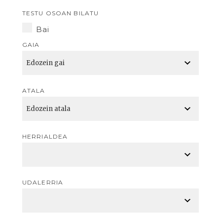
TESTU OSOAN BILATU
Bai
GAIA
ATALA
HERRIALDEA
UDALERRIA