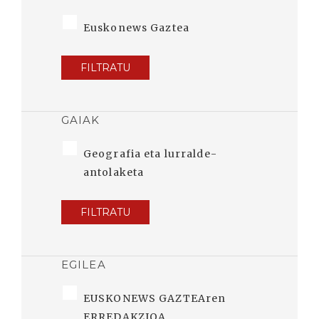
Euskonews Gaztea
FILTRATU
GAIAK
Geografia eta lurralde-
antolaketa
FILTRATU
EGILEA
EUSKONEWS GAZTEAren
ERREDAKZIOA