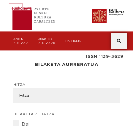
25 URTE
EUSKO
IKASKUNTZA
EUSKAL
Asmoz ta jakitez
KULTURA
ZABALTZEN
AZKEN
AURREKO
HARPIDETU
ZENBAKIA
ZENBAKIAK
ISSN 1139-3629
BILAKETA AURRERATUA
HITZA
BILAKETA ZEHATZA
Bai