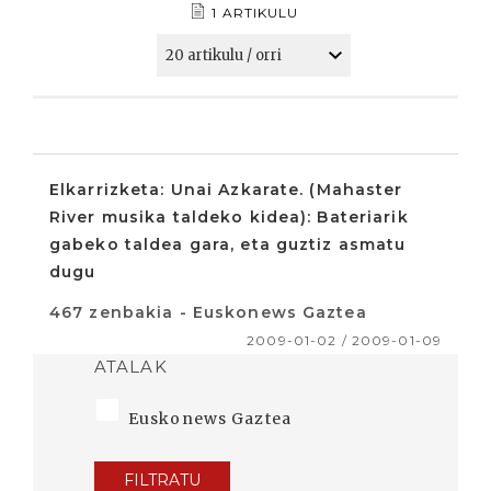
1 ARTIKULU
Elkarrizketa: Unai Azkarate. (Mahaster
River musika taldeko kidea): Bateriarik
gabeko taldea gara, eta guztiz asmatu
dugu
467 zenbakia - Euskonews Gaztea
2009-01-02 / 2009-01-09
ATALAK
Euskonews Gaztea
FILTRATU