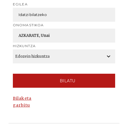
EGILEA
ONOMASTIKOA
HIZKUNTZA
BILATU
Bilaketa
garbitu