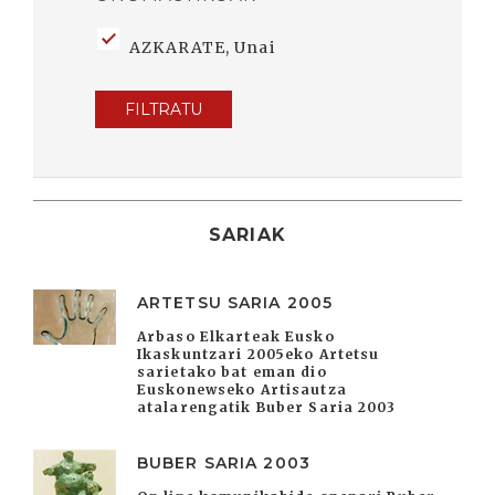
AZKARATE, Unai
FILTRATU
SARIAK
ARTETSU SARIA 2005
Arbaso Elkarteak Eusko
Ikaskuntzari 2005eko Artetsu
sarietako bat eman dio
Euskonewseko Artisautza
atalarengatik Buber Saria 2003
BUBER SARIA 2003