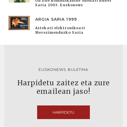
On line komunikabide onenari Buber
Saria 2003. Euskonews
ARGIA SARIA 1999
Astekari elektronikoari
Merezimenduzko Saria
EUSKONEWS BULETINA
Harpidetu zaitez eta zure
emailean jaso!
HARPIDETU