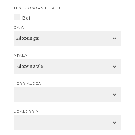
TESTU OSOAN BILATU
Bai
GAIA
ATALA
HERRIALDEA
UDALERRIA