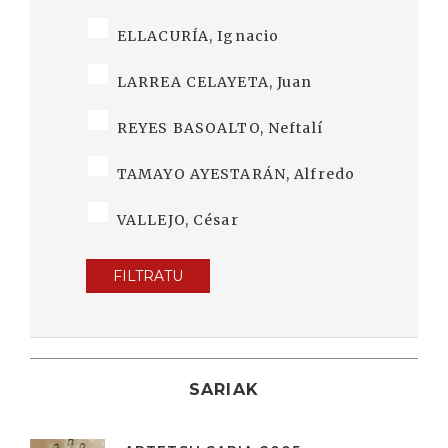
ELLACURÍA, Ignacio
LARREA CELAYETA, Juan
REYES BASOALTO, Neftalí
TAMAYO AYESTARÁN, Alfredo
VALLEJO, César
FILTRATU
SARIAK