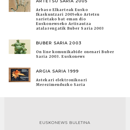
ARTETSU SARIA 2005
Arbaso Elkarteak Eusko
Ikaskuntzari 2005eko Artetsu
sarietako bat eman dio
Euskonewseko Artisautza
atalarengatik Buber Saria 2003
BUBER SARIA 2003
On line komunikabide onenari Buber
Saria 2003. Euskonews
ARGIA SARIA 1999
Astekari elektronikoari
Merezimenduzko Saria
EUSKONEWS BULETINA