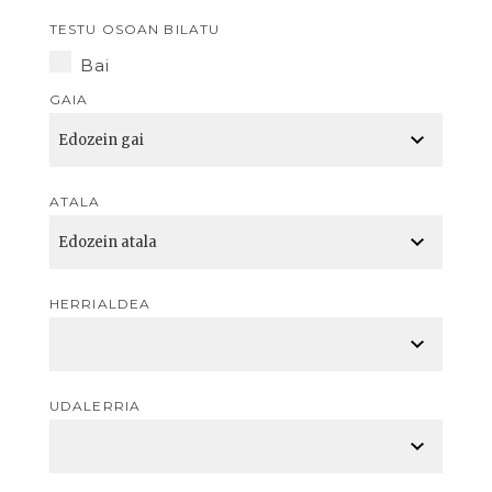
TESTU OSOAN BILATU
Bai
GAIA
ATALA
HERRIALDEA
UDALERRIA