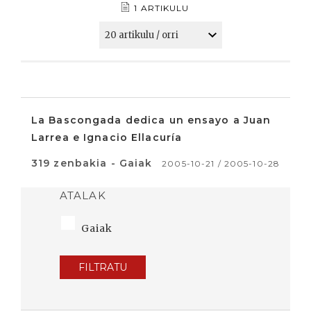
1 ARTIKULU
La Bascongada dedica un ensayo a Juan
Larrea e Ignacio Ellacuría
319 zenbakia - Gaiak
2005-10-21 / 2005-10-28
ATALAK
Gaiak
FILTRATU