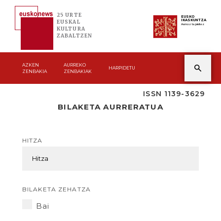
25 URTE
EUSKO
IKASKUNTZA
EUSKAL
Asmoz ta jakitez
KULTURA
ZABALTZEN
AZKEN
AURREKO
HARPIDETU
ZENBAKIA
ZENBAKIAK
ISSN 1139-3629
BILAKETA AURRERATUA
HITZA
BILAKETA ZEHATZA
Bai