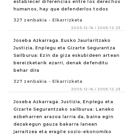
establecer diferencias entre los derechos
humanos, hay que defenderlos todos
327 zenbakia - Elkarrizketa
2005-12-16 / 2005-12-23
Joseba Azkarraga. Eusko Jaurlaritzako
Justizia, Enplegu eta Gizarte Segurantza
Sailburua: Ezin da giza eskubideen artean
bereizketarik ezarri, denak defenditu
behar dira
327 zenbakia - Elkarrizketa
2005-12-16 / 2005-12-23
Joseba Azkarraga. Justizia, Enplegu eta
Gizarte Segurantzako sailburua: Laneko
ezbeharren arazoa larria da, baina egin
dezakegun gauza bakarra lanean
jarraitzea eta eragile sozio-ekonomiko