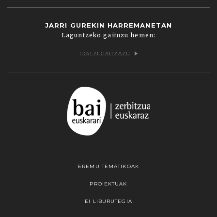
JARRI GUREKIN HARREMANETAN
Laguntzeko gaituzu hemen:
IDATZI GAITZAZU
EREMU TEMATIKOAK
PROIEKTUAK
EI LIBURUTEGIA