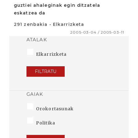
guztiei ahaleginak egin ditzatela
eskatzea da
291 zenbakia - Elkarrizketa
2005-03-04 / 2005-03-11
ATALAK
Elkarrizketa
FILTRATU
GAIAK
Orokortasunak
Politika