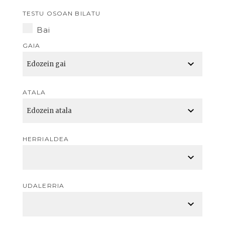
TESTU OSOAN BILATU
Bai
GAIA
ATALA
HERRIALDEA
UDALERRIA