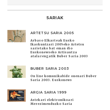
SARIAK
ARTETSU SARIA 2005
Arbaso Elkarteak Eusko
Ikaskuntzari 2005eko Artetsu
sarietako bat eman dio
Euskonewseko Artisautza
atalarengatik Buber Saria 2003
BUBER SARIA 2003
On line komunikabide onenari Buber
Saria 2003. Euskonews
ARGIA SARIA 1999
Astekari elektronikoari
Merezimenduzko Saria