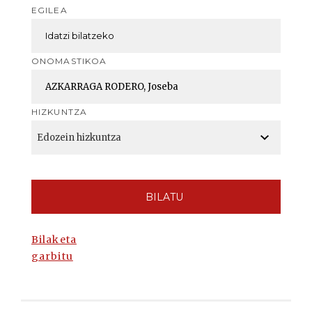
EGILEA
ONOMASTIKOA
HIZKUNTZA
BILATU
Bilaketa
garbitu