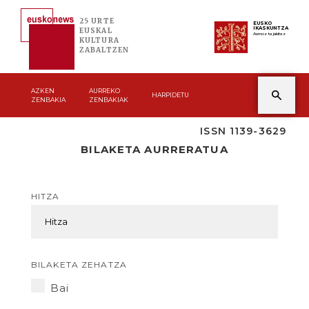
25 URTE
EUSKO
IKASKUNTZA
EUSKAL
Asmoz ta jakitez
KULTURA
ZABALTZEN
AZKEN
AURREKO
HARPIDETU
ZENBAKIA
ZENBAKIAK
ISSN 1139-3629
BILAKETA AURRERATUA
HITZA
BILAKETA ZEHATZA
Bai