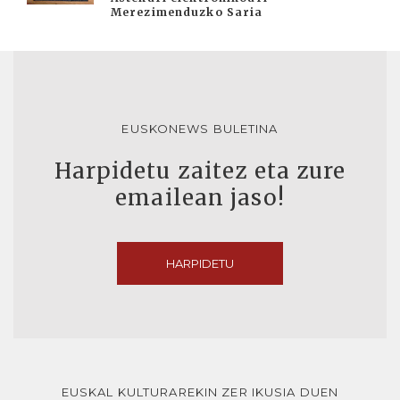
Merezimenduzko Saria
EUSKONEWS BULETINA
Harpidetu zaitez eta zure
emailean jaso!
HARPIDETU
EUSKAL KULTURAREKIN ZER IKUSIA DUEN