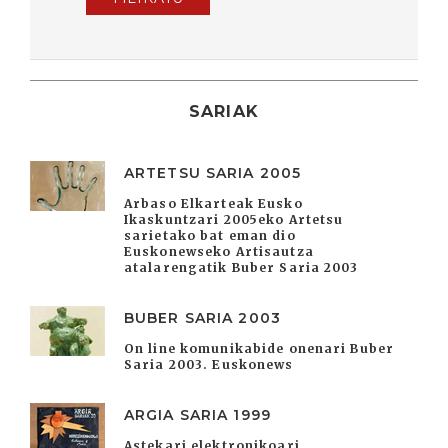
SARIAK
ARTETSU SARIA 2005
Arbaso Elkarteak Eusko
Ikaskuntzari 2005eko Artetsu
sarietako bat eman dio
Euskonewseko Artisautza
atalarengatik Buber Saria 2003
BUBER SARIA 2003
On line komunikabide onenari Buber
Saria 2003. Euskonews
ARGIA SARIA 1999
Astekari elektronikoari