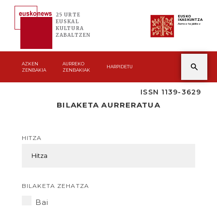
25 URTE
EUSKO
IKASKUNTZA
EUSKAL
Asmoz ta jakitez
KULTURA
ZABALTZEN
AZKEN
AURREKO
HARPIDETU
ZENBAKIA
ZENBAKIAK
ISSN 1139-3629
BILAKETA AURRERATUA
HITZA
BILAKETA ZEHATZA
Bai