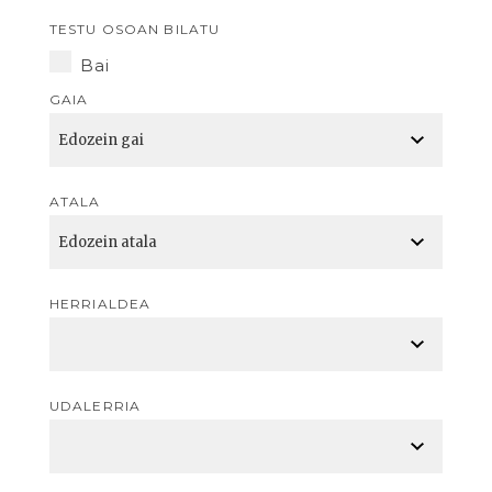
TESTU OSOAN BILATU
Bai
GAIA
ATALA
HERRIALDEA
UDALERRIA