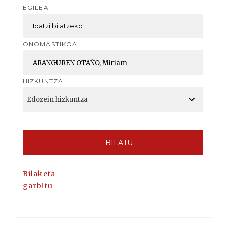
EGILEA
ONOMASTIKOA
HIZKUNTZA
BILATU
Bilaketa
garbitu