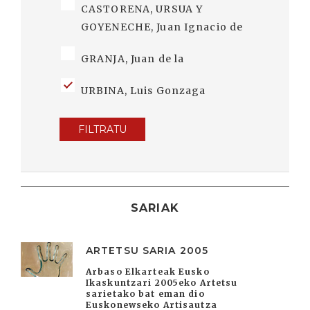
CASTORENA, URSUA Y
GOYENECHE, Juan Ignacio de
GRANJA, Juan de la
URBINA, Luis Gonzaga
FILTRATU
SARIAK
ARTETSU SARIA 2005
Arbaso Elkarteak Eusko
Ikaskuntzari 2005eko Artetsu
sarietako bat eman dio
Euskonewseko Artisautza