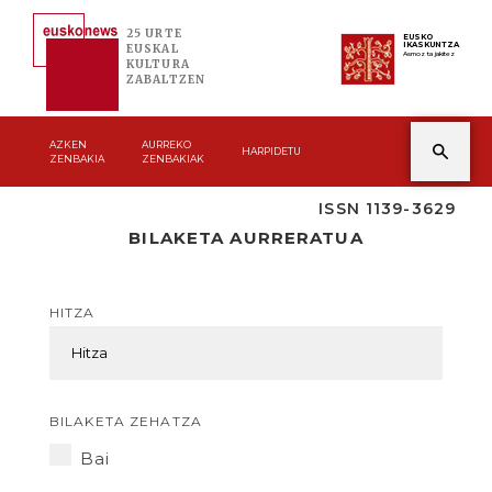
25 URTE
EUSKO
IKASKUNTZA
EUSKAL
Asmoz ta jakitez
KULTURA
ZABALTZEN
AZKEN
AURREKO
HARPIDETU
ZENBAKIA
ZENBAKIAK
ISSN 1139-3629
BILAKETA AURRERATUA
HITZA
BILAKETA ZEHATZA
Bai