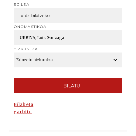
EGILEA
ONOMASTIKOA
HIZKUNTZA
BILATU
Bilaketa
garbitu