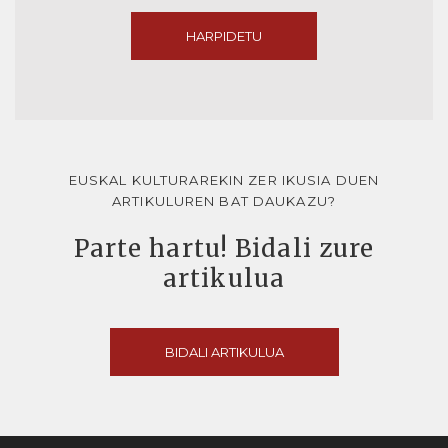
HARPIDETU
EUSKAL KULTURAREKIN ZER IKUSIA DUEN
ARTIKULUREN BAT DAUKAZU?
Parte hartu! Bidali zure
artikulua
BIDALI ARTIKULUA