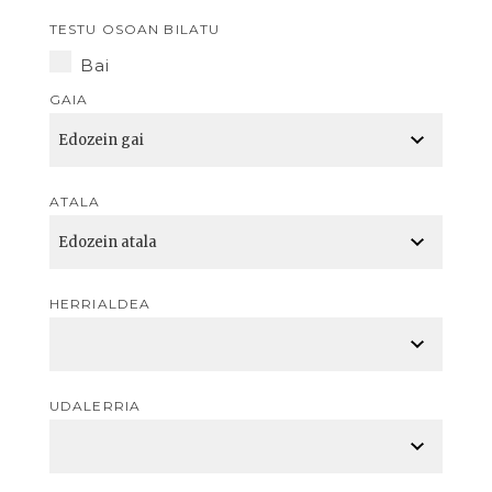
TESTU OSOAN BILATU
Bai
GAIA
ATALA
HERRIALDEA
UDALERRIA