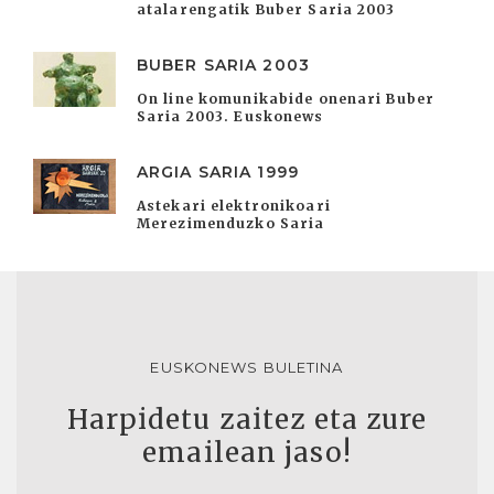
atalarengatik Buber Saria 2003
BUBER SARIA 2003
On line komunikabide onenari Buber
Saria 2003. Euskonews
ARGIA SARIA 1999
Astekari elektronikoari
Merezimenduzko Saria
EUSKONEWS BULETINA
Harpidetu zaitez eta zure
emailean jaso!