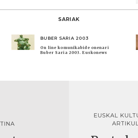
SARIAK
BUBER SARIA 2003
On line komunikabide onenari
Buber Saria 2003. Euskonews
EUSKAL KULT
ARTIKU
TINA