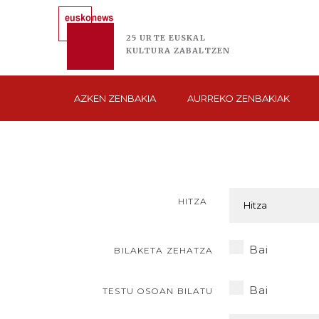
25 URTE
EUSKAL
KULTURA
ZABALTZEN
AZKEN
ZENBAKIA
AURREKO
ZENBAKIAK
HITZA
Bai
BILAKETA ZEHATZA
Bai
TESTU OSOAN BILATU