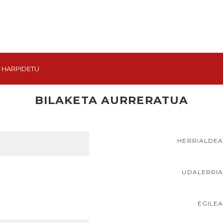
HARPIDETU
BILAKETA AURRERATUA
HERRIALDE
UDALERRI
EGILE