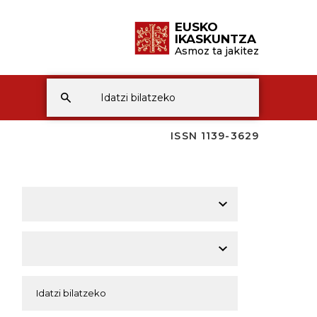
EUSKO
IKASKUNTZA
Asmoz ta jakitez
ISSN 1139-3629
A
A
A