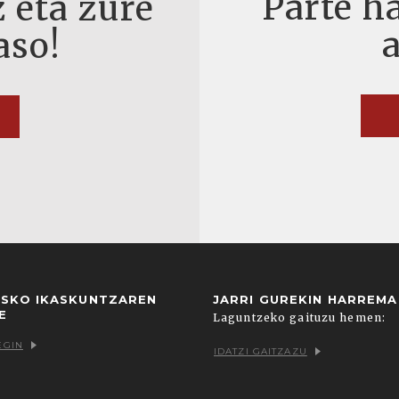
Parte ha
 eta zure
aso!
USKO IKASKUNTZAREN
JARRI GUREKIN HARREM
E
Laguntzeko gaituzu hemen:
EGIN
IDATZI GAITZAZU