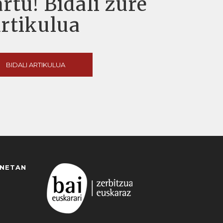
rtu! Bidali zure
artikulua
BIDALI ARTIKULUA
ANETAN