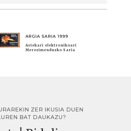
ARGIA SARIA 1999
Astekari elektronikoari
Merezimenduzko Saria
URAREKIN ZER IKUSIA DUEN
LUREN BAT DAUKAZU?