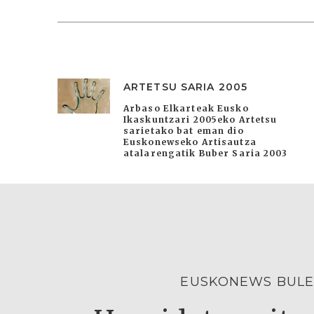
ARTETSU SARIA 2005
Arbaso Elkarteak Eusko
Ikaskuntzari 2005eko Artetsu
sarietako bat eman dio
Euskonewseko Artisautza
atalarengatik Buber Saria 2003
EUSKONEWS BULE