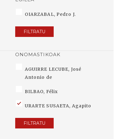
OIARZABAL, Pedro J.
FILTRATU
ONOMASTIKOAK
AGUIRRE LECUBE, José
Antonio de
BILBAO, Félix
URARTE SUSAETA, Agapito
FILTRATU