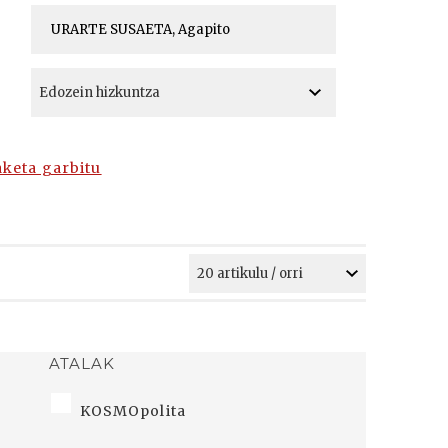
A
A
aketa garbitu
ATALAK
KOSMOpolita