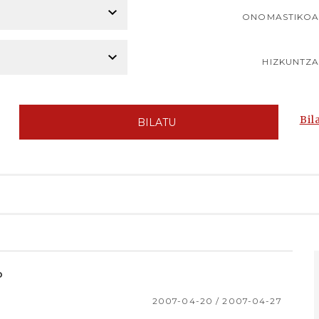
ONOMASTIKO
HIZKUNTZ
Bil
BILATU
o
2007-04-20 / 2007-04-27