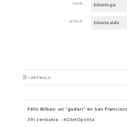
GAIA
ATALA
1 ARTIKULU
Félix Bilbao: un “gudari” en San Francisc
391 zenbakia - KOSMOpolita