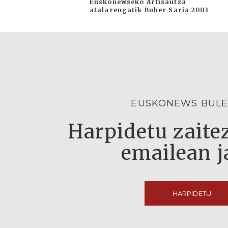
Euskonewseko Artisautza
atalarengatik Buber Saria 2003
EUSKONEWS BULE
Harpidetu zaitez
emailean j
HARPIDETU