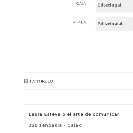
GAIA
ATALA
1 ARTIKULU
Laura Esteve o el arte de comunicar
329 zenbakia - Gaiak