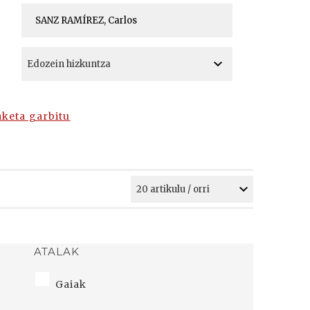
A
A
aketa garbitu
ATALAK
Gaiak