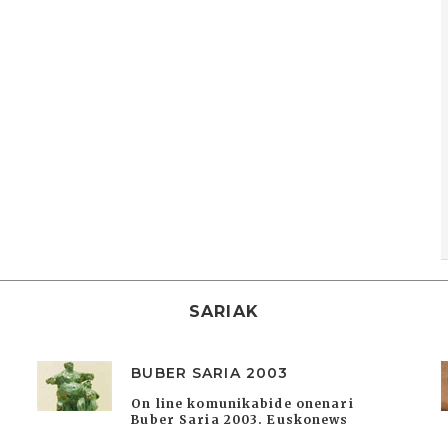
SARIAK
BUBER SARIA 2003
On line komunikabide onenari
Buber Saria 2003. Euskonews