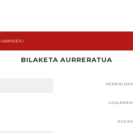
HARPIDETU
BILAKETA AURRERATUA
HERRIALDE
UDALERRI
EGILE