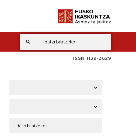
EUSKO
IKASKUNTZA
Asmoz ta jakitez
ISSN 1139-3629
A
A
A