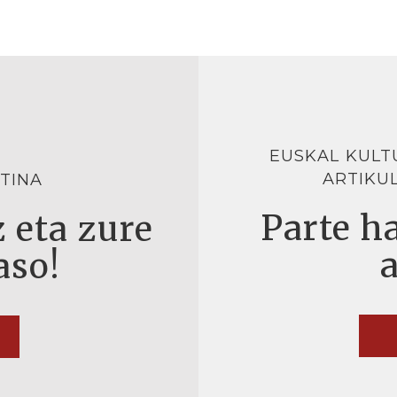
EUSKAL KULT
ARTIKU
TINA
Parte ha
 eta zure
aso!