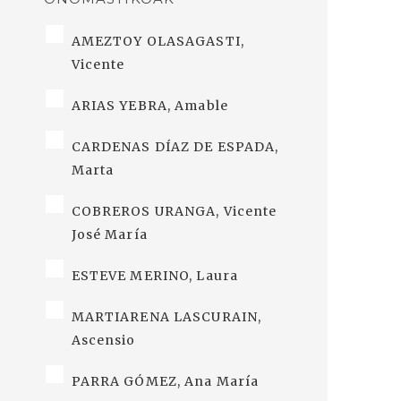
AMEZTOY OLASAGASTI,
Vicente
ARIAS YEBRA, Amable
CARDENAS DÍAZ DE ESPADA,
Marta
COBREROS URANGA, Vicente
José María
ESTEVE MERINO, Laura
MARTIARENA LASCURAIN,
Ascensio
PARRA GÓMEZ, Ana María