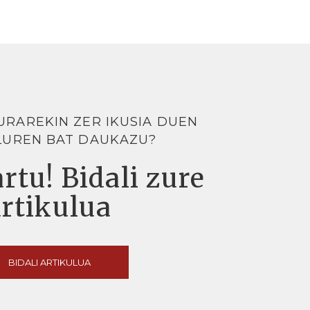
URAREKIN ZER IKUSIA DUEN
LUREN BAT DAUKAZU?
rtu! Bidali zure
artikulua
BIDALI ARTIKULUA