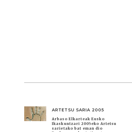
ARTETSU SARIA 2005
Arbaso Elkarteak Eusko
Ikaskuntzari 2005eko Artetsu
sarietako bat eman dio