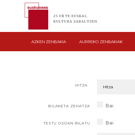
25 URTE
EUSKAL
KULTURA
ZABALTZEN
AZKEN
ZENBAKIA
AURREKO
ZENBAKIAK
HITZA
Bai
BILAKETA ZEHATZA
Bai
TESTU OSOAN BILATU