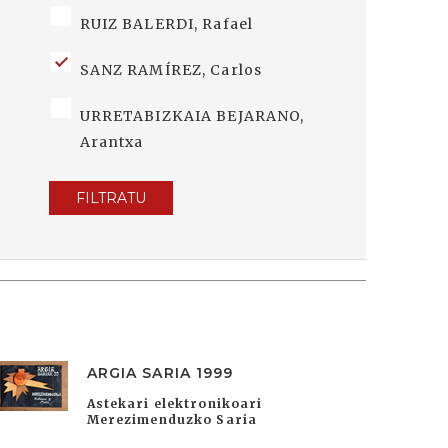
RUIZ BALERDI, Rafael
SANZ RAMÍREZ, Carlos
URRETABIZKAIA BEJARANO,
Arantxa
FILTRATU
ARGIA SARIA 1999
Astekari elektronikoari
Merezimenduzko Saria