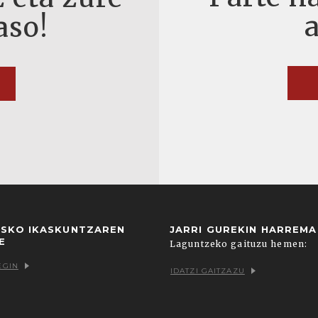
aso!
USKO IKASKUNTZAREN
JARRI GUREKIN HARREM
E
Laguntzeko gaituzu hemen:
EGIN
IDATZI GAITZAZU