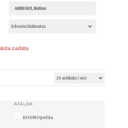
A
A
aketa garbitu
ATALAK
KOSMOpolita