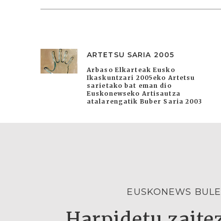
ARTETSU SARIA 2005
Arbaso Elkarteak Eusko
Ikaskuntzari 2005eko Artetsu
sarietako bat eman dio
Euskonewseko Artisautza
atalarengatik Buber Saria 2003
EUSKONEWS BULE
Harpidetu zaitez