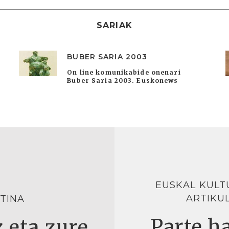
SARIAK
BUBER SARIA 2003
On line komunikabide onenari
Buber Saria 2003. Euskonews
EUSKAL KULT
ARTIKU
TINA
Parte ha
 eta zure