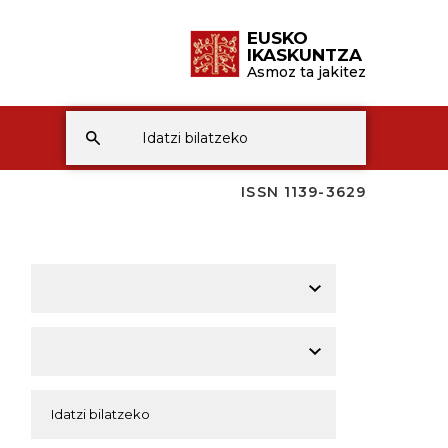
EUSKO
IKASKUNTZA
Asmoz ta jakitez
ISSN 1139-3629
A
A
A