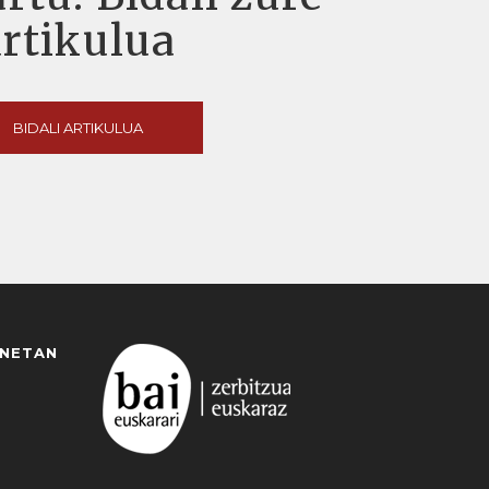
artikulua
BIDALI ARTIKULUA
ANETAN