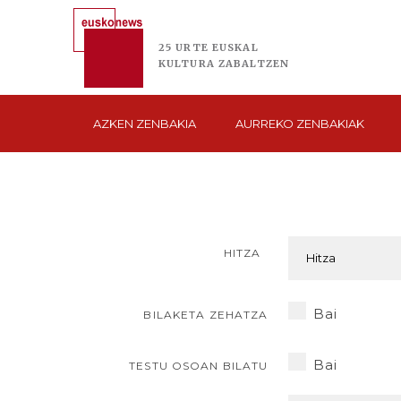
25 URTE
EUSKAL
KULTURA
ZABALTZEN
AZKEN
ZENBAKIA
AURREKO
ZENBAKIAK
HITZA
Bai
BILAKETA ZEHATZA
Bai
TESTU OSOAN BILATU