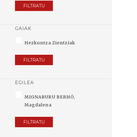
FILTRATU
GAIAK
Hezkuntza Zientziak
FILTRATU
EGILEA
MIGNABURU BERHÓ,
Magdalena
FILTRATU