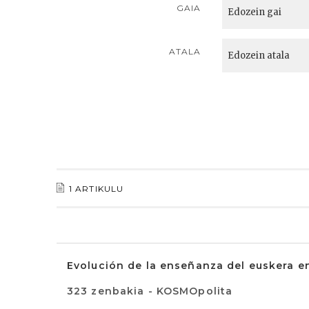
GAIA
ATALA
1 ARTIKULU
Evolución de la enseñanza del euskera e
323 zenbakia - KOSMOpolita