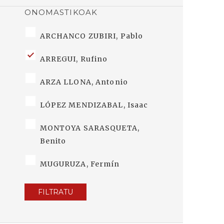
ONOMASTIKOAK
ARCHANCO ZUBIRI, Pablo
ARREGUI, Rufino
ARZA LLONA, Antonio
LÓPEZ MENDIZABAL, Isaac
MONTOYA SARASQUETA,
Benito
MUGURUZA, Fermín
FILTRATU