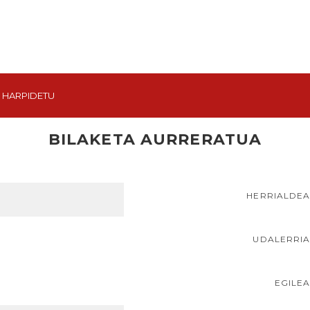
HARPIDETU
BILAKETA AURRERATUA
HERRIALDE
UDALERRI
EGILE