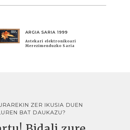
ARGIA SARIA 1999
Astekari elektronikoari
Merezimenduzko Saria
URAREKIN ZER IKUSIA DUEN
LUREN BAT DAUKAZU?
rtu! Bidali zure