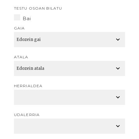
TESTU OSOAN BILATU
Bai
GAIA
ATALA
HERRIALDEA
UDALERRIA