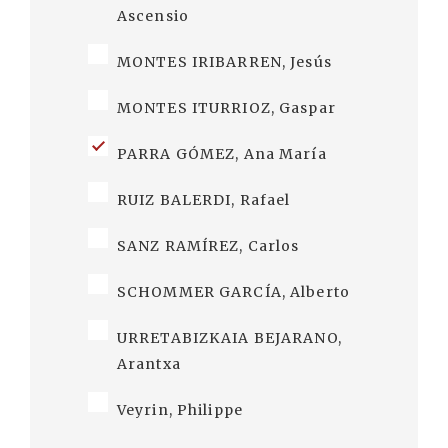
Ascensio
MONTES IRIBARREN, Jesús
MONTES ITURRIOZ, Gaspar
PARRA GÓMEZ, Ana María
RUIZ BALERDI, Rafael
SANZ RAMÍREZ, Carlos
SCHOMMER GARCÍA, Alberto
URRETABIZKAIA BEJARANO,
Arantxa
Veyrin, Philippe