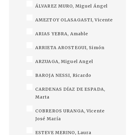
ÁLVAREZ MURO, Miguel Ángel
AMEZTOY OLASAGASTI, Vicente
ARIAS YEBRA, Amable
ARRIETA AROSTEGUI, Simón
ARZUAGA, Miguel Angel
BAROJA NESSI, Ricardo
CARDENAS DÍAZ DE ESPADA,
Marta
COBREROS URANGA, Vicente
José María
ESTEVE MERINO, Laura