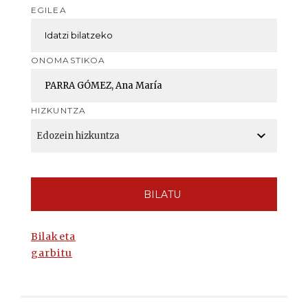
EGILEA
ONOMASTIKOA
HIZKUNTZA
BILATU
Bilaketa
garbitu