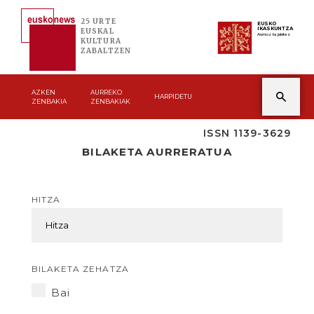
25 URTE
EUSKO
IKASKUNTZA
EUSKAL
Asmoz ta jakitez
KULTURA
ZABALTZEN
AZKEN
AURREKO
HARPIDETU
ZENBAKIA
ZENBAKIAK
ISSN 1139-3629
BILAKETA AURRERATUA
HITZA
BILAKETA ZEHATZA
Bai