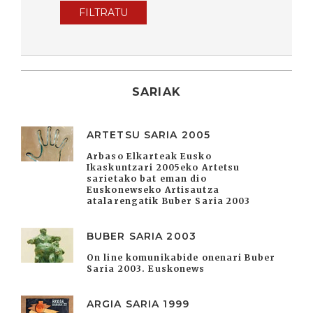
FILTRATU
SARIAK
ARTETSU SARIA 2005
Arbaso Elkarteak Eusko
Ikaskuntzari 2005eko Artetsu
sarietako bat eman dio
Euskonewseko Artisautza
atalarengatik Buber Saria 2003
BUBER SARIA 2003
On line komunikabide onenari Buber
Saria 2003. Euskonews
ARGIA SARIA 1999