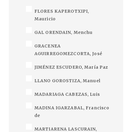
FLORES KAPEROTXIPI,
Mauricio
GAL ORENDAIN, Menchu
GRACENEA
AGUIRREGOMEZCORTA, José
JIMÉNEZ ESCUDERO, María Paz
LLANO GOROSTIZA, Manuel
MADARIAGA CABEZAS, Luis
MADINA IGARZABAL, Francisco
de
MARTIARENA LASCURAIN,