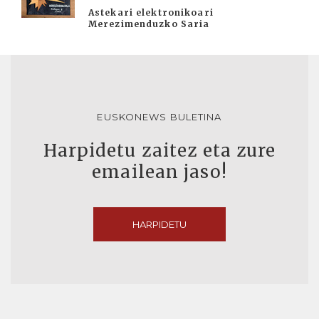
Astekari elektronikoari
Merezimenduzko Saria
EUSKONEWS BULETINA
Harpidetu zaitez eta zure
emailean jaso!
HARPIDETU