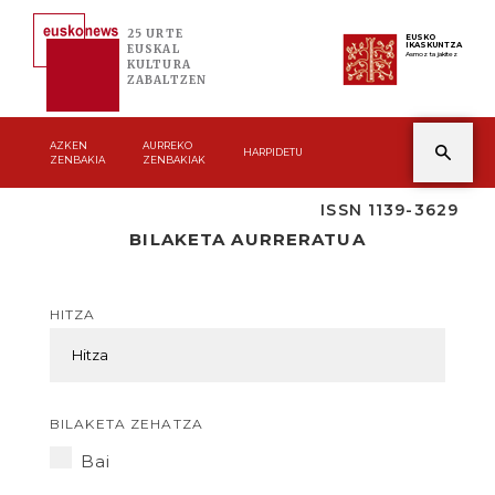
25 URTE
EUSKO
IKASKUNTZA
EUSKAL
Asmoz ta jakitez
KULTURA
ZABALTZEN
AZKEN
AURREKO
HARPIDETU
ZENBAKIA
ZENBAKIAK
ISSN 1139-3629
BILAKETA AURRERATUA
HITZA
BILAKETA ZEHATZA
Bai