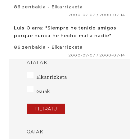
86 zenbakia - Elkarrizketa
2000-07-07 / 2000-07-14
Luis Olarra: "Siempre he tenido amigos
porque nunca he hecho mal a nadie"
86 zenbakia - Elkarrizketa
2000-07-07 / 2000-07-14
ATALAK
Elkarrizketa
Gaiak
FILTRATU
GAIAK