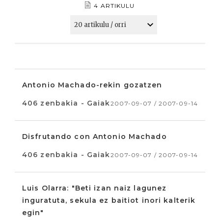
4 ARTIKULU
Antonio Machado-rekin gozatzen
406 zenbakia - Gaiak
2007-09-07 / 2007-09-14
Disfrutando con Antonio Machado
406 zenbakia - Gaiak
2007-09-07 / 2007-09-14
Luis Olarra: "Beti izan naiz lagunez
inguratuta, sekula ez baitiot inori kalterik
egin"