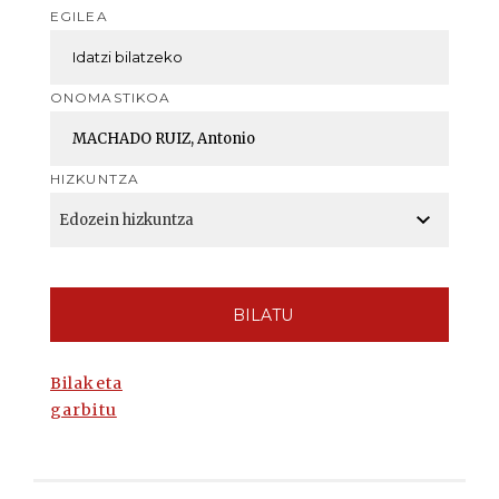
EGILEA
ONOMASTIKOA
HIZKUNTZA
BILATU
Bilaketa
garbitu