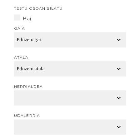
TESTU OSOAN BILATU
Bai
GAIA
ATALA
HERRIALDEA
UDALERRIA