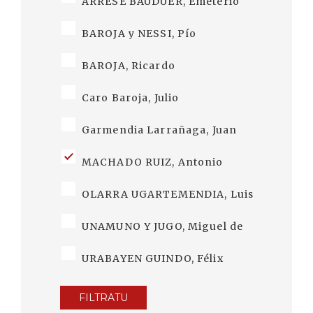
ARRESE BAUDUER, Emeterio
BAROJA y NESSI, Pío
BAROJA, Ricardo
Caro Baroja, Julio
Garmendia Larrañaga, Juan
MACHADO RUIZ, Antonio
OLARRA UGARTEMENDIA, Luis
UNAMUNO Y JUGO, Miguel de
URABAYEN GUINDO, Félix
FILTRATU