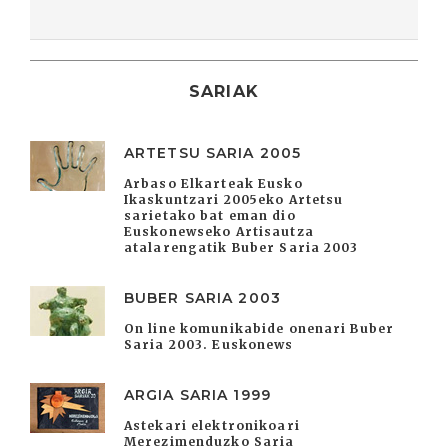
SARIAK
ARTETSU SARIA 2005
Arbaso Elkarteak Eusko
Ikaskuntzari 2005eko Artetsu
sarietako bat eman dio
Euskonewseko Artisautza
atalarengatik Buber Saria 2003
BUBER SARIA 2003
On line komunikabide onenari Buber
Saria 2003. Euskonews
ARGIA SARIA 1999
Astekari elektronikoari
Merezimenduzko Saria