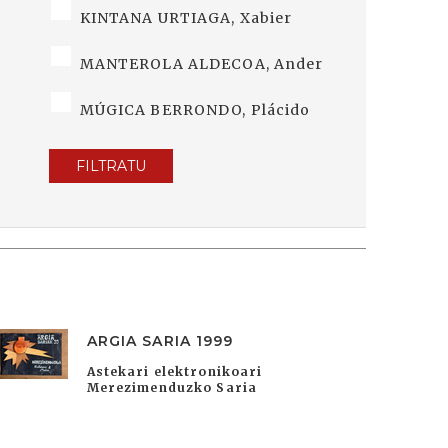
KINTANA URTIAGA, Xabier
MANTEROLA ALDECOA, Ander
MÚGICA BERRONDO, Plácido
FILTRATU
ARGIA SARIA 1999
Astekari elektronikoari
Merezimenduzko Saria