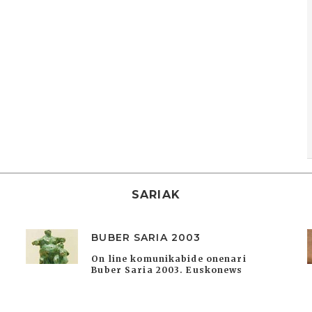
SARIAK
BUBER SARIA 2003
On line komunikabide onenari
Buber Saria 2003. Euskonews