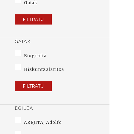
Gaiak
FILTRATU
GAIAK
Biografia
Hizkuntzalaritza
FILTRATU
EGILEA
AREJITA, Adolfo