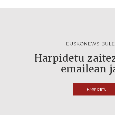
EUSKONEWS BULE
Harpidetu zaitez
emailean j
HARPIDETU