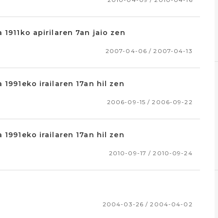
 1911ko apirilaren 7an jaio zen
2007-04-06 / 2007-04-13
 1991eko irailaren 17an hil zen
2006-09-15 / 2006-09-22
 1991eko irailaren 17an hil zen
2010-09-17 / 2010-09-24
2004-03-26 / 2004-04-02