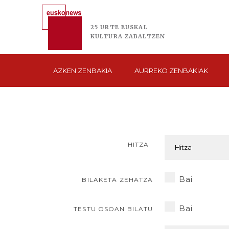
25 URTE
EUSKAL
KULTURA
ZABALTZEN
AZKEN
ZENBAKIA
AURREKO
ZENBAKIAK
HITZA
Bai
BILAKETA ZEHATZA
Bai
TESTU OSOAN BILATU