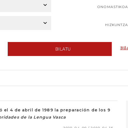
ONOMASTIKO
HIZKUNTZ
Bil
BILATU
ó el 4 de abril de 1989 la preparación de los 9
oridades de la Lengua Vasca
2010-04-09 / 2010-04-16