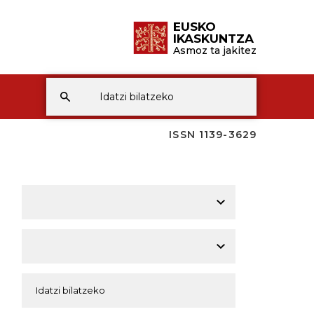
EUSKO
IKASKUNTZA
Asmoz ta jakitez
ISSN 1139-3629
A
A
A