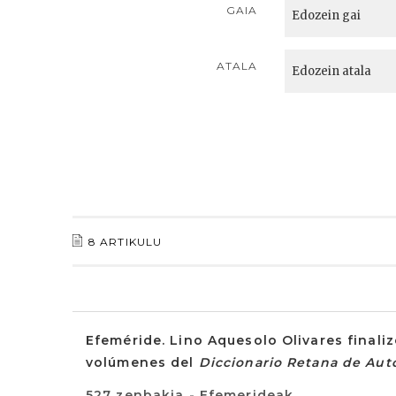
GAIA
ATALA
8 ARTIKULU
Efeméride. Lino Aquesolo Olivares finaliz
volúmenes del
Diccionario Retana de Aut
527 zenbakia - Efemerideak