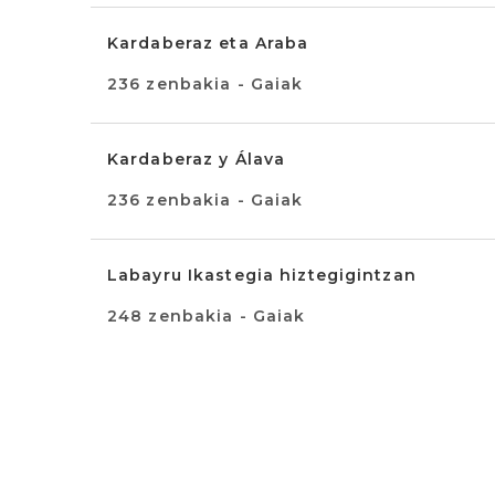
Kardaberaz eta Araba
236 zenbakia - Gaiak
Kardaberaz y Álava
236 zenbakia - Gaiak
Labayru Ikastegia hiztegigintzan
248 zenbakia - Gaiak