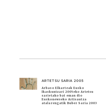
ARTETSU SARIA 2005
Arbaso Elkarteak Eusko
Ikaskuntzari 2005eko Artetsu
sarietako bat eman dio
Euskonewseko Artisautza
atalarengatik Buber Saria 2003