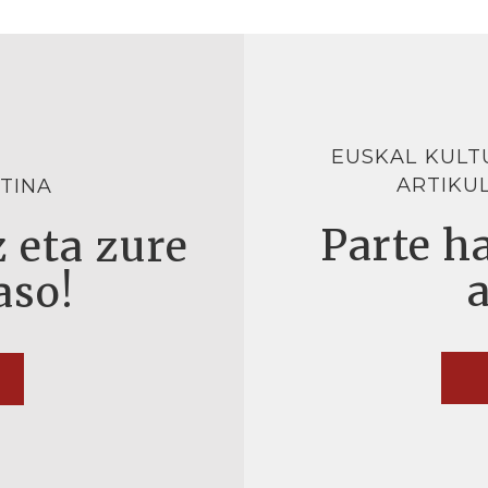
EUSKAL KULT
ARTIKU
TINA
Parte ha
 eta zure
aso!