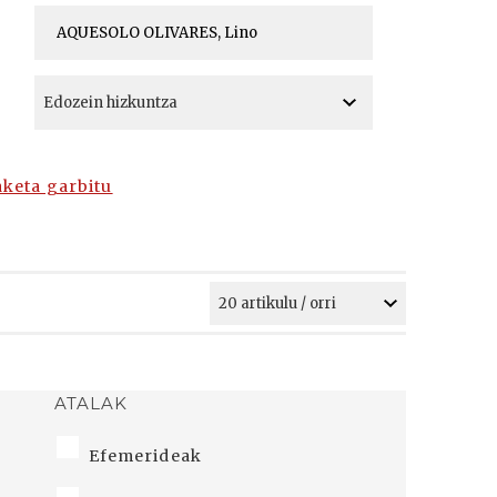
A
A
aketa garbitu
ATALAK
Efemerideak