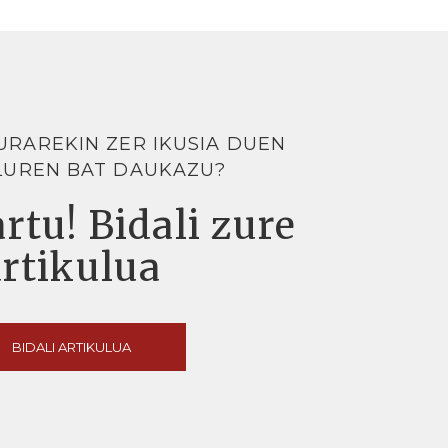
URAREKIN ZER IKUSIA DUEN
LUREN BAT DAUKAZU?
rtu! Bidali zure
artikulua
BIDALI ARTIKULUA