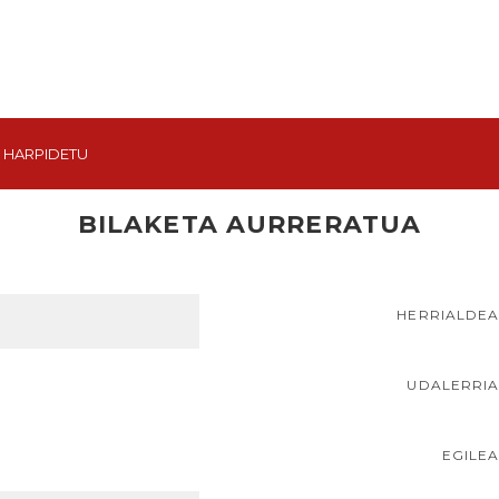
HARPIDETU
BILAKETA AURRERATUA
HERRIALDE
UDALERRI
EGILE