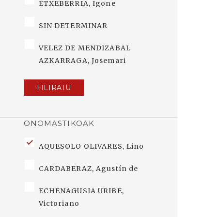
ETXEBERRIA, Igone
SIN DETERMINAR
VELEZ DE MENDIZABAL
AZKARRAGA, Josemari
FILTRATU
ONOMASTIKOAK
AQUESOLO OLIVARES, Lino
CARDABERAZ, Agustín de
ECHENAGUSIA URIBE,
Victoriano